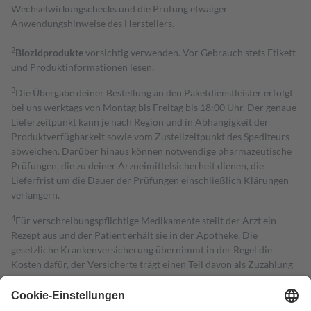
Wechselwirkungschecks und die Prüfung etwaiger
Anwendungshinweise des Herstellers.
2
Biozidprodukte
vorsichtig verwenden. Vor Gebrauch stets Etikett
und Produktinformationen lesen.
3
Die Übergabe deiner Bestellung an den Paketdienstleister erfolgt
bei uns werktags von Montag bis Freitag bis 18:00 Uhr. Der genaue
Lieferzeitpunkt kann je nach Region und in Abhängigkeit der
Produktverfügbarkeit sowie vom Zustellzeitpunkt des Spediteurs
abweichen. Darüber hinaus können notwendige pharmazeutische
Prüfungen, die zu deiner Arzneimittelsicherheit dienen, die
Lieferfrist um die Dauer der Prüfungen einschließlich Klärungen
verlängern.
4
Für verschreibungspflichtige Medikamente stellt der Arzt ein
Rezept aus und der Patient erhält sie in der Apotheke. Die
gesetzliche Krankenversicherung übernimmt in der Regel die
Kosten dafür, der Versicherte trägt einen Teil davon als Zuzahlung
mit.
Grundsätzlich leisten Mitglieder Zuzahlungen in Höhe von zehn
Prozent des Abgabepreises,
mindestens
jedoch
fünf Euro
und