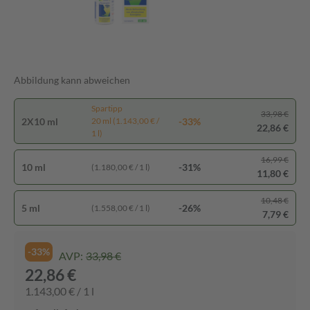
Abbildung kann abweichen
Spartipp
33,98 €
2X10 ml
-33%
20 ml (1.143,00 € /
22,86 €
1 l)
16,99 €
10 ml
-31%
(1.180,00 € / 1 l)
11,80 €
10,48 €
5 ml
-26%
(1.558,00 € / 1 l)
7,79 €
-33%
AVP:
33,98 €
22,86 €
1.143,00 € / 1 l