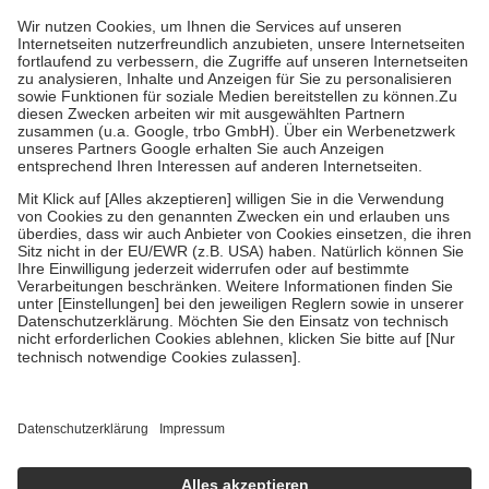
höchstens zehn Euro.
Es sind jedoch nie mehr als die tatsächlichen
Kosten der Leistung zu entrichten.
Diese Regeln gelten grundsätzlich auch für Online-Apotheken.
Bei Heilmitteln und häuslicher Krankenpflege beträgt die
Zuzahlung zehn Prozent der Kosten sowie zehn Euro je
Verordnung.
Um das Engagement der Versicherten für ihre eigene Gesundheit zu
stärken und die besondere Stellung der Familie zu unterstützen,
fallen
keine Zuzahlungen
an bei:
• Kindern und Jugendlichen bis zum vollendeten 18. Lebensjahr
mit Ausnahme der Fahrkosten
• Untersuchungen zur Vorsorge und Früherkennung, die von der
GKV getragen werden
• empfohlenen Schutzimpfungen
• Harn- und Blutteststreifen
Wir nutzen Trusted Shops als unabhängigen Dienstleister für die
Einholung von Bewertungen. Trusted Shops hat Maßnahmen
getroffen, um sicherzustellen, dass es sich um echte Bewertungen
handelt. Mehr Informationen findest du hier:
https://help.etrusted.com/hc/de/articles/4419944605341