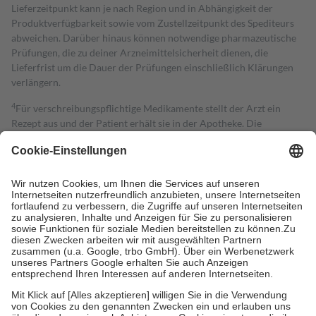
Lieferzeitpunkt kann je nach Region und in Abhängigkeit der
Produktverfügbarkeit sowie vom Zustellzeitpunkt des Spediteurs
abweichen. Darüber hinaus können notwendige pharmazeutische
Prüfungen, die zu deiner Arzneimittelsicherheit dienen, die
Lieferfrist um die Dauer der Prüfungen einschließlich Klärungen
verlängern.
4
Für verschreibungspflichtige Medikamente stellt der Arzt ein
Rezept aus und der Patient erhält sie in der Apotheke. Die
gesetzliche Krankenversicherung übernimmt in der Regel die
Kosten dafür, der Versicherte trägt einen Teil davon als Zuzahlung
mit.
Grundsätzlich leisten Mitglieder Zuzahlungen in Höhe von zehn
Prozent des Abgabepreises,
mindestens
jedoch
fünf Euro
und
höchstens zehn Euro.
Es sind jedoch nie mehr als die tatsächlichen
Kosten der Leistung zu entrichten.
Diese Regeln gelten grundsätzlich auch für Online-Apotheken.
Bei Heilmitteln und häuslicher Krankenpflege beträgt die
Zuzahlung zehn Prozent der Kosten sowie zehn Euro je
Verordnung.
Um das Engagement der Versicherten für ihre eigene Gesundheit zu
stärken und die besondere Stellung der Familie zu unterstützen,