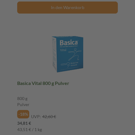
In den Warenkorb
Basica Vital 800 g Pulver
800 g
Pulver
-18%
UVP:
42,60 €
34,81 €
43,51 € / 1 kg