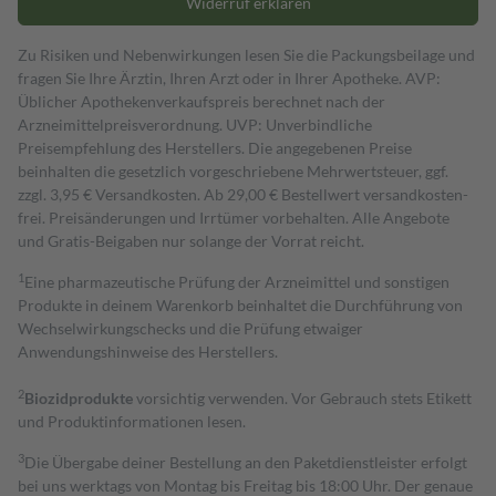
Widerruf erklären
Zu Risiken und Nebenwirkungen lesen Sie die Packungsbeilage und
fragen Sie Ihre Ärztin, Ihren Arzt oder in Ihrer Apotheke. AVP:
Üblicher Apothekenverkaufspreis berechnet nach der
Arzneimittelpreisverordnung. UVP: Unverbindliche
Preisempfehlung des Herstellers. Die angegebenen Preise
beinhalten die gesetzlich vorgeschriebene Mehrwertsteuer, ggf.
zzgl. 3,95 € Versandkosten. Ab 29,00 € Bestell­wert versand­kosten­
frei. Preisänderungen und Irrtümer vorbehalten. Alle Angebote
und Gratis-Beigaben nur solange der Vorrat reicht.
1
Eine pharmazeutische Prüfung der Arzneimittel und sonstigen
Produkte in deinem Warenkorb beinhaltet die Durchführung von
Wechselwirkungschecks und die Prüfung etwaiger
Anwendungshinweise des Herstellers.
2
Biozidprodukte
vorsichtig verwenden. Vor Gebrauch stets Etikett
und Produktinformationen lesen.
3
Die Übergabe deiner Bestellung an den Paketdienstleister erfolgt
bei uns werktags von Montag bis Freitag bis 18:00 Uhr. Der genaue