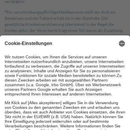
verlängern.
4
Für verschreibungspflichtige Medikamente stellt der Arzt ein
Rezept aus und der Patient erhält sie in der Apotheke. Die
gesetzliche Krankenversicherung übernimmt in der Regel die
Kosten dafür, der Versicherte trägt einen Teil davon als Zuzahlung
mit.
Grundsätzlich leisten Mitglieder Zuzahlungen in Höhe von zehn
Prozent des Abgabepreises,
mindestens
jedoch
fünf Euro
und
höchstens zehn Euro.
Es sind jedoch nie mehr als die tatsächlichen
Kosten der Leistung zu entrichten.
Diese Regeln gelten grundsätzlich auch für Online-Apotheken.
Bei Heilmitteln und häuslicher Krankenpflege beträgt die
Zuzahlung zehn Prozent der Kosten sowie zehn Euro je
Verordnung.
Um das Engagement der Versicherten für ihre eigene Gesundheit zu
stärken und die besondere Stellung der Familie zu unterstützen,
fallen
keine Zuzahlungen
an bei:
• Kindern und Jugendlichen bis zum vollendeten 18. Lebensjahr
mit Ausnahme der Fahrkosten
• Untersuchungen zur Vorsorge und Früherkennung, die von der
GKV getragen werden