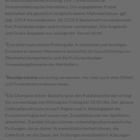
Arzneimittelpreisverordnung. UVP: Unverbindliche
Preisempfehlung des Herstellers. Die angegebenen Preise
beinhalten die gesetzlich vorgeschriebene Mehrwertsteuer, ggf.
zzgl. 3,95 € Versandkosten. Ab 29,00 € Bestell­wert versand­kosten­
frei. Preisänderungen und Irrtümer vorbehalten. Alle Angebote
und Gratis-Beigaben nur solange der Vorrat reicht.
1
Eine pharmazeutische Prüfung der Arzneimittel und sonstigen
Produkte in deinem Warenkorb beinhaltet die Durchführung von
Wechselwirkungschecks und die Prüfung etwaiger
Anwendungshinweise des Herstellers.
2
Biozidprodukte
vorsichtig verwenden. Vor Gebrauch stets Etikett
und Produktinformationen lesen.
3
Die Übergabe deiner Bestellung an den Paketdienstleister erfolgt
bei uns werktags von Montag bis Freitag bis 18:00 Uhr. Der genaue
Lieferzeitpunkt kann je nach Region und in Abhängigkeit der
Produktverfügbarkeit sowie vom Zustellzeitpunkt des Spediteurs
abweichen. Darüber hinaus können notwendige pharmazeutische
Prüfungen, die zu deiner Arzneimittelsicherheit dienen, die
Lieferfrist um die Dauer der Prüfungen einschließlich Klärungen