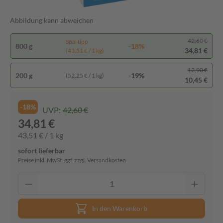
Abbildung kann abweichen
42,60 €
Spartipp
800 g
-18%
34,81 €
(43,51 € / 1 kg)
12,90 €
200 g
-19%
(52,25 € / 1 kg)
10,45 €
-18%
UVP:
42,60 €
34,81 €
43,51 € / 1 kg
sofort lieferbar
Preise inkl. MwSt. ggf. zzgl. Versandkosten
In den Warenkorb