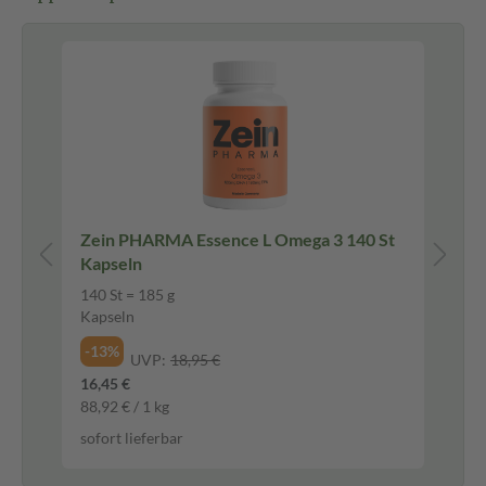
Zein PHARMA Essence L Omega 3 140 St
VIG
Kapseln
We
140 St = 185 g
120
Kapseln
We
-13%
-1
UVP:
18,95 €
16,45 €
14,
88,92 € / 1 kg
688
sofort lieferbar
sof