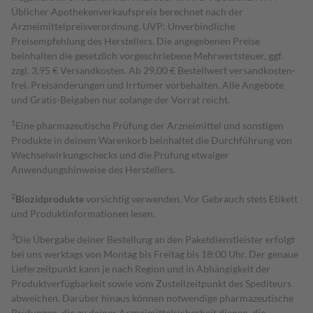
Üblicher Apothekenverkaufspreis berechnet nach der
Arzneimittelpreisverordnung. UVP: Unverbindliche
Preisempfehlung des Herstellers. Die angegebenen Preise
beinhalten die gesetzlich vorgeschriebene Mehrwertsteuer, ggf.
zzgl. 3,95 € Versandkosten. Ab 29,00 € Bestell­wert versand­kosten­
frei. Preisänderungen und Irrtümer vorbehalten. Alle Angebote
und Gratis-Beigaben nur solange der Vorrat reicht.
1
Eine pharmazeutische Prüfung der Arzneimittel und sonstigen
Produkte in deinem Warenkorb beinhaltet die Durchführung von
Wechselwirkungschecks und die Prüfung etwaiger
Anwendungshinweise des Herstellers.
2
Biozidprodukte
vorsichtig verwenden. Vor Gebrauch stets Etikett
und Produktinformationen lesen.
3
Die Übergabe deiner Bestellung an den Paketdienstleister erfolgt
bei uns werktags von Montag bis Freitag bis 18:00 Uhr. Der genaue
Lieferzeitpunkt kann je nach Region und in Abhängigkeit der
Produktverfügbarkeit sowie vom Zustellzeitpunkt des Spediteurs
abweichen. Darüber hinaus können notwendige pharmazeutische
Prüfungen, die zu deiner Arzneimittelsicherheit dienen, die