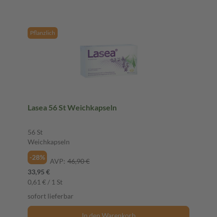
Pflanzlich
Lasea 56 St Weichkapseln
56 St
Weichkapseln
-28%
AVP:
46,90 €
33,95 €
0,61 € / 1 St
sofort lieferbar
In den Warenkorb