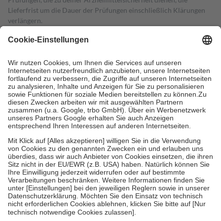
Lieferfrist um die Dauer der Prüfungen einschließlich Klärungen
verlängern.
4
Für verschreibungspflichtige Medikamente stellt der Arzt ein
Rezept aus und der Patient erhält sie in der Apotheke. Die
gesetzliche Krankenversicherung übernimmt in der Regel die
Kosten dafür, der Versicherte trägt einen Teil davon als Zuzahlung
mit.
Grundsätzlich leisten Mitglieder Zuzahlungen in Höhe von zehn
Prozent des Abgabepreises,
mindestens
jedoch
fünf Euro
und
höchstens zehn Euro.
Es sind jedoch nie mehr als die tatsächlichen
Kosten der Leistung zu entrichten.
Diese Regeln gelten grundsätzlich auch für Online-Apotheken.
Bei Heilmitteln und häuslicher Krankenpflege beträgt die
Zuzahlung zehn Prozent der Kosten sowie zehn Euro je
Verordnung.
Um das Engagement der Versicherten für ihre eigene Gesundheit zu
stärken und die besondere Stellung der Familie zu unterstützen,
fallen
keine Zuzahlungen
an bei:
• Kindern und Jugendlichen bis zum vollendeten 18. Lebensjahr
mit Ausnahme der Fahrkosten