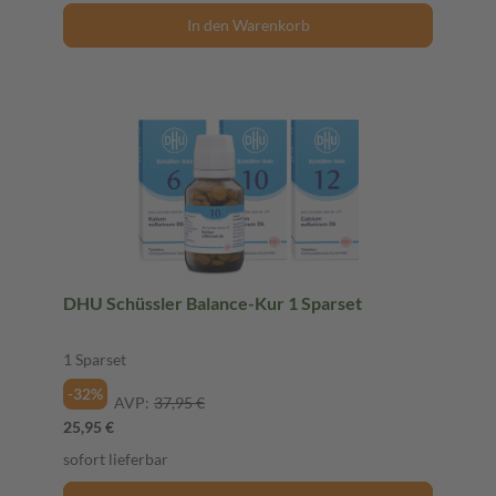
In den Warenkorb
DHU Schüssler Balance-Kur 1 Sparset
1 Sparset
-32%
AVP:
37,95 €
25,95 €
sofort lieferbar