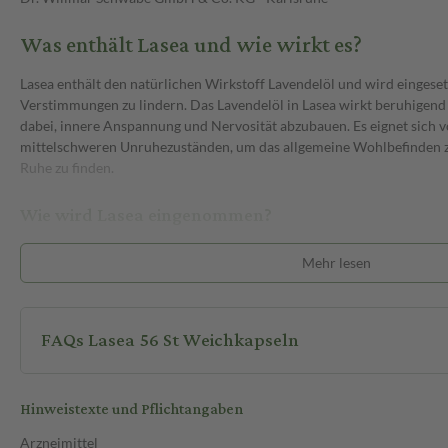
Was enthält Lasea und wie wirkt es?
Lasea enthält den natürlichen Wirkstoff Lavendelöl und wird eingese
Verstimmungen zu lindern. Das Lavendelöl in Lasea wirkt beruhigend
dabei, innere Anspannung und Nervosität abzubauen. Es eignet sich vo
mittelschweren Unruhezuständen, um das allgemeine Wohlbefinden 
Ruhe zu finden.
Wie wird Lasea eingenommen?
Erwachsene ab 18 Jahren nehmen einmal täglich eine Weichkapsel ein.
Mehr lesen
Flüssigkeit, vorzugsweise Wasser, unzerkaut eingenommen werden. Di
Liegen erfolgen. Die Behandlung mit Lasea sollte nicht länger als dre
Monat keine Besserung auftritt oder sich die Symptome verschlechtern
FAQs Lasea 56 St Weichkapseln
ratsam.
Jetzt bequem online auf sanicare.de bestellen!
Hinweistexte und Pflichtangaben
Arzneimittel