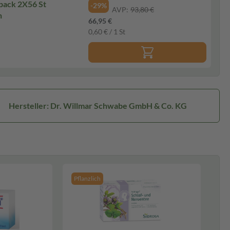
pack 2X56 St
-29%
AVP:
93,80 €
n
66,95 €
0,60 € / 1 St
Hersteller: Dr. Willmar Schwabe GmbH & Co. KG
Pflanzlich