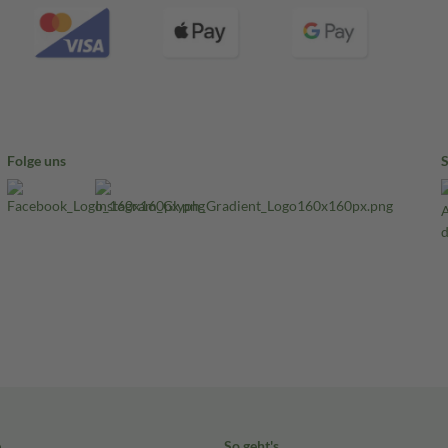
Folge uns
e
So geht's