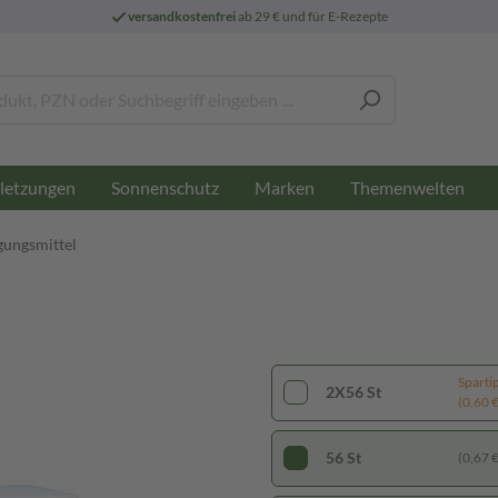
versandkostenfrei
ab 29 € und für E-Rezepte
letzungen
Sonnenschutz
Marken
Themenwelten
gungsmittel
Sparti
2X56 St
(0,60 € 
56 St
(0,67 € 