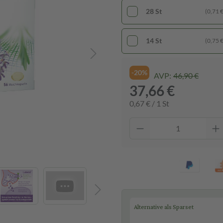
28 St
(0,71 € 
14 St
(0,75 € 
-20%
AVP:
46,90 €
37,66 €
0,67 € / 1 St
Alternative als Sparset