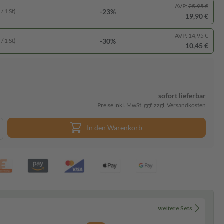
AVP:
25,95 €
-23%
/ 1 St)
19,90 €
AVP:
14,95 €
-30%
/ 1 St)
10,45 €
sofort lieferbar
Preise inkl. MwSt. ggf. zzgl. Versandkosten
In den Warenkorb
weitere Sets