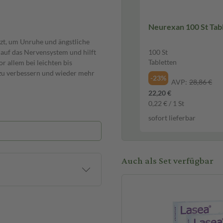
Neurexan 100 St 
tzt, um Unruhe und ängstliche
 auf das Nervensystem und hilft
100 St
Tabletten
r allem bei leichten bis
zu verbessern und wieder mehr
-23%
AVP:
28,86 €
22,20 €
0,22 € / 1 St
sofort lieferbar
 Diese sollte mit reichlich
e Einnahme sollte nicht im
i Monate dauern. Falls nach einem
Auch als Set verfügbar
, ist eine ärztliche Rücksprache