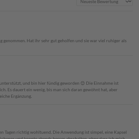
genommen. Hat ihr sehr gut geholfen und sie war viel ruhiger als
 unterstützt, und bin hier fündig geworden 😊 Die Einnahme ist
ich. Es dauert ein wenig, bis man sich daran gewöhnt hat, aber
reiche Ergänzung.
en Tagen richtig wohltuend. Die Anwendung ist simpel, eine Kapsel
eglichener und konnte abends besser abschalten, ohne dass ich mich