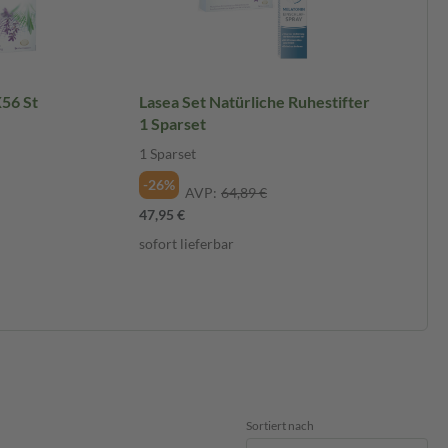
56 St
Lasea Set Natürliche Ruhestifter
1 Sparset
1 Sparset
-26%
AVP:
64,89 €
47,95 €
sofort lieferbar
Sortiert nach