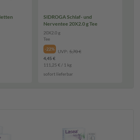
Tabletten
SIDROGA Schlaf- und
Nerventee 20X2.0 g Tee
20X2.0 g
Tee
-22%
UVP:
5,70 €
4,45 €
111,25 € / 1 kg
sofort lieferbar