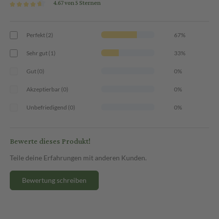
4.67 von 5 Sternen
Perfekt (2)
67%
Sehr gut (1)
33%
Gut (0)
0%
Akzeptierbar (0)
0%
Unbefriedigend (0)
0%
Bewerte dieses Produkt!
Teile deine Erfahrungen mit anderen Kunden.
Bewertung schreiben