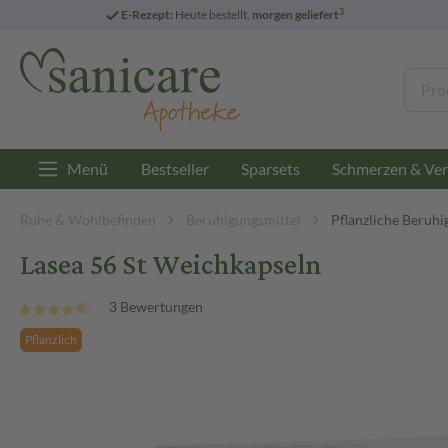
3
E-Rezept:
Heute bestellt,
morgen geliefert
Menü
Bestseller
Sparsets
Schmerzen & Ver
Ruhe & Wohlbefinden
Beruhigungsmittel
Pflanzliche Beruhi
Lasea 56 St Weichkapseln
3 Bewertungen
Pflanzlich