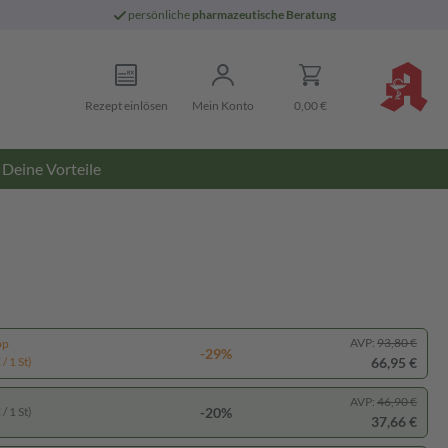
persönliche
pharmazeutische Beratung
Rezept einlösen
Mein Konto
0,00 €
Deine Vorteile
AVP:
93,80 €
pp
-29%
66,95 €
/ 1 St)
AVP:
46,90 €
-20%
/ 1 St)
37,66 €