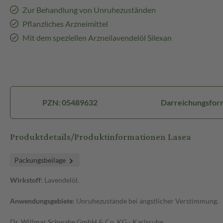
Zur Behandlung von Unruhezuständen
Pflanzliches Arzneimittel
Mit dem speziellen Arzneilavendelöl Silexan
PZN: 05489632
Darreichungsfor
Produktdetails/Produktinformationen Lasea
Packungsbeilage
Wirkstoff
: Lavendelöl.
Anwendungsgebiete
: Unruhezustände bei ängstlicher Verstimmung.
Dr. Willmar Schwabe GmbH & Co. KG - Karlsruhe