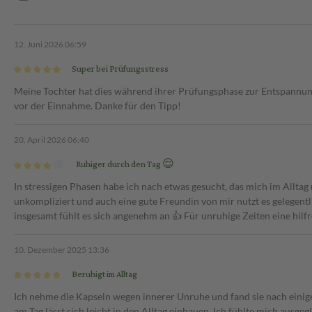
12. Juni 2026 06:59
Super bei Prüfungsstress
Meine Tochter hat dies während ihrer Prüfungsphase zur Entspannung 
vor der Einnahme. Danke für den Tipp!
20. April 2026 06:40
Ruhiger durch den Tag 😌
In stressigen Phasen habe ich nach etwas gesucht, das mich im Alltag
unkompliziert und auch eine gute Freundin von mir nutzt es gelegentl
insgesamt fühlt es sich angenehm an 👍 Für unruhige Zeiten eine hilf
10. Dezember 2025 13:36
Beruhigt im Alltag
Ich nehme die Kapseln wegen innerer Unruhe und fand sie nach einig
am Tag lässt sich leicht in den Alltag einbauen. Ich fühlte mich ausg