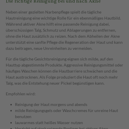
Die richtige Reinigung bei und nach Akne
Neben einer gezielten Narbenpflege spielt die tägliche
Hautreinigung eine wichtige Rolle für ein ebenmäßiges Hautbild.
Während aktiver Akne hilft eine passende Reinigung dabei,
überschüssigen Talg, Schmutz und Ablagerungen zu entfernen,
ohne die Haut zusätzlich zu reizen. Nach dem Abheilen der Akne
unterstützt eine sanfte Pflege die Regeneration der Haut und kann
dazu beitragen, neue Unreinheiten zu vermeiden.
Für die tägliche Gesichtsreinigung eignen sich milde, auf den
Hauttyp abgestimmte Produkte. Aggressive Reinigungsmittel oder
häufiges Waschen können die Hautbarriere schwächen und die
Haut austrocknen. Als Folge produziert die Haut oft noch mehr
Talg, was die Entstehung neuer Pickel begünstigen kann.
Empfohlen wird:
Reinigung der Haut morgens und abends
milde Reinigungsgels oder Waschcremes für unreine Haut
benutzen
lauwarmes statt heißes Wasser nutzen
Verzicht auf stark reizende Peelings bei aktiver Akne