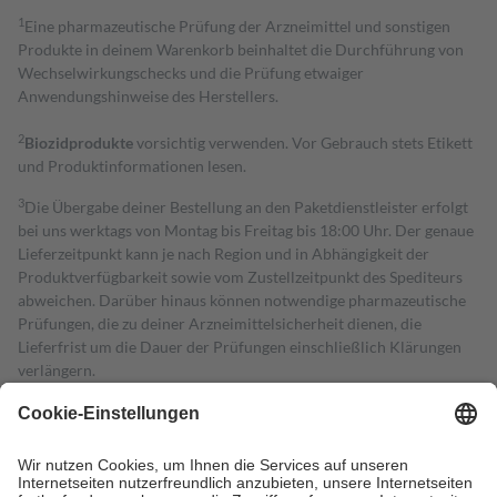
1
Eine pharmazeutische Prüfung der Arzneimittel und sonstigen
Produkte in deinem Warenkorb beinhaltet die Durchführung von
Wechselwirkungschecks und die Prüfung etwaiger
Anwendungshinweise des Herstellers.
2
Biozidprodukte
vorsichtig verwenden. Vor Gebrauch stets Etikett
und Produktinformationen lesen.
3
Die Übergabe deiner Bestellung an den Paketdienstleister erfolgt
bei uns werktags von Montag bis Freitag bis 18:00 Uhr. Der genaue
Lieferzeitpunkt kann je nach Region und in Abhängigkeit der
Produktverfügbarkeit sowie vom Zustellzeitpunkt des Spediteurs
abweichen. Darüber hinaus können notwendige pharmazeutische
Prüfungen, die zu deiner Arzneimittelsicherheit dienen, die
Lieferfrist um die Dauer der Prüfungen einschließlich Klärungen
verlängern.
4
Für verschreibungspflichtige Medikamente stellt der Arzt ein
Rezept aus und der Patient erhält sie in der Apotheke. Die
gesetzliche Krankenversicherung übernimmt in der Regel die
Kosten dafür, der Versicherte trägt einen Teil davon als Zuzahlung