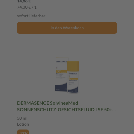
14,86 €
74,30 € / 1 l
sofort lieferbar
In den Warenkorb
DERMASENCE SolvineaMed
SONNENSCHUTZ-GESICHTSFLUID LSF 50+
50 ml Lotion
50 ml
Lotion
-17%