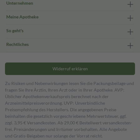
Unternehmen
Meine Apotheke
So geht's
Rechtliches
Widerruf erklären
Zu Risiken und Nebenwirkungen lesen Sie die Packungsbeilage und
fragen Sie Ihre Ärztin, Ihren Arzt oder in Ihrer Apotheke. AVP:
Üblicher Apothekenverkaufspreis berechnet nach der
Arzneimittelpreisverordnung. UVP: Unverbindliche
Preisempfehlung des Herstellers. Die angegebenen Preise
beinhalten die gesetzlich vorgeschriebene Mehrwertsteuer, ggf.
zzgl. 3,95 € Versandkosten. Ab 29,00 € Bestell­wert versand­kosten­
frei. Preisänderungen und Irrtümer vorbehalten. Alle Angebote
und Gratis-Beigaben nur solange der Vorrat reicht.