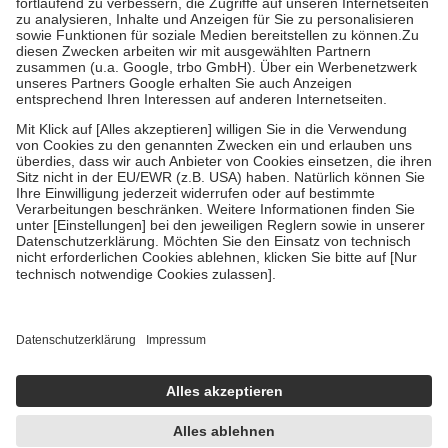
mit.
Grundsätzlich leisten Mitglieder Zuzahlungen in Höhe von zehn
Prozent des Abgabepreises,
mindestens
jedoch
fünf Euro
und
höchstens zehn Euro.
Es sind jedoch nie mehr als die tatsächlichen
Kosten der Leistung zu entrichten.
Diese Regeln gelten grundsätzlich auch für Online-Apotheken.
Bei Heilmitteln und häuslicher Krankenpflege beträgt die
Zuzahlung zehn Prozent der Kosten sowie zehn Euro je
Verordnung.
Um das Engagement der Versicherten für ihre eigene Gesundheit zu
stärken und die besondere Stellung der Familie zu unterstützen,
fallen
keine Zuzahlungen
an bei:
• Kindern und Jugendlichen bis zum vollendeten 18. Lebensjahr
mit Ausnahme der Fahrkosten
• Untersuchungen zur Vorsorge und Früherkennung, die von der
GKV getragen werden
• empfohlenen Schutzimpfungen
• Harn- und Blutteststreifen
Wir nutzen Trusted Shops als unabhängigen Dienstleister für die
Einholung von Bewertungen. Trusted Shops hat Maßnahmen
getroffen, um sicherzustellen, dass es sich um echte Bewertungen