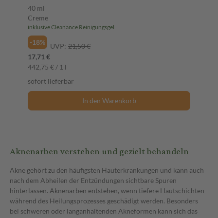
Creme
40 ml
Creme
inklusive Cleanance Reinigungsgel
-18%
UVP:
21,50 €
17,71 €
442,75 € / 1 l
sofort lieferbar
In den Warenkorb
Aknenarben verstehen und gezielt behandeln
Akne gehört zu den häufigsten Hauterkrankungen und kann auch
nach dem Abheilen der Entzündungen sichtbare Spuren
hinterlassen. Aknenarben entstehen, wenn tiefere Hautschichten
während des Heilungsprozesses geschädigt werden. Besonders
bei schweren oder langanhaltenden Akneformen kann sich das