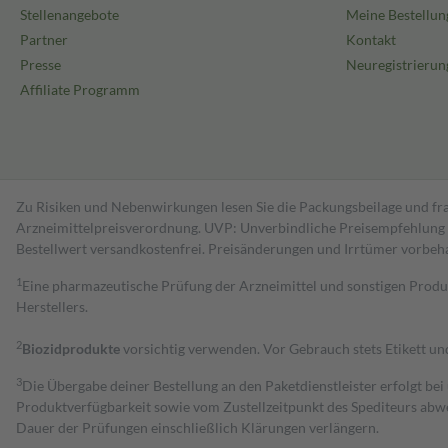
Stellenangebote
Meine Bestellun
Partner
Kontakt
Presse
Neuregistrierun
Affiliate Programm
Zu Risiken und Nebenwirkungen lesen Sie die Packungsbeilage und fra
Arzneimittelpreisverordnung. UVP: Unverbindliche Preisempfehlung de
Bestell­wert versand­kosten­frei. Preisänderungen und Irrtümer vorbeh
1
Eine pharmazeutische Prüfung der Arzneimittel und sonstigen Pro
Herstellers.
2
Biozidprodukte
vorsichtig verwenden. Vor Gebrauch stets Etikett u
3
Die Übergabe deiner Bestellung an den Paketdienstleister erfolgt bei
Produktverfügbarkeit sowie vom Zustellzeitpunkt des Spediteurs abwe
Dauer der Prüfungen einschließlich Klärungen verlängern.