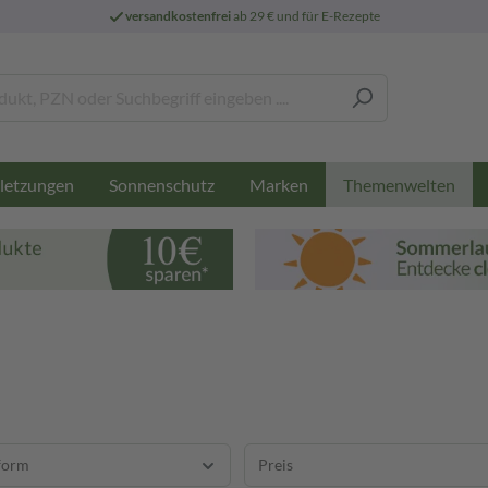
versandkostenfrei
ab 29 € und für E-Rezepte
letzungen
Sonnenschutz
Marken
Themenwelten
form
Preis