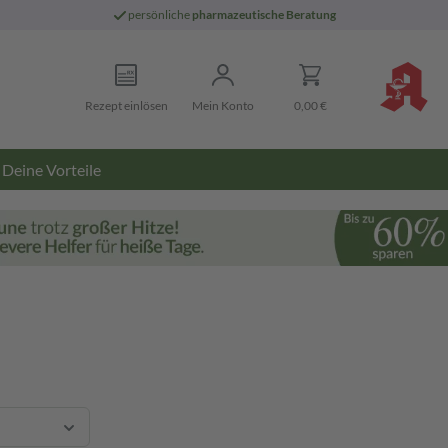
persönliche
pharmazeutische Beratung
Rezept einlösen
Mein Konto
0,00 €
Deine Vorteile