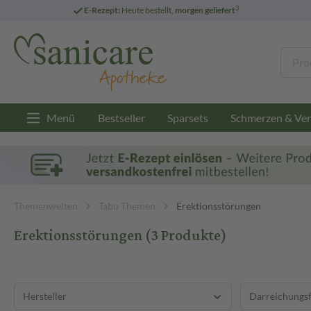
3
E-Rezept:
Heute bestellt,
morgen geliefert
Menü
Bestseller
Sparsets
Schmerzen & Ver
Themenwelten
Tabu Themen
Erektionsstörungen
Erektionsstörungen
(3 Produkte)
Hersteller
Darreichungs