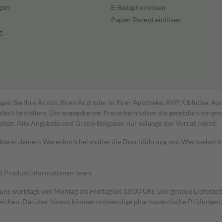
gen
E-Rezept einlösen
Papier Rezept einlösen
g
gen Sie Ihre Ärztin, Ihren Arzt oder in Ihrer Apotheke. AVP: Üblicher A
s Herstellers. Die angegebenen Preise beinhalten die gesetzlich vorgesc
alten. Alle Angebote und Gratis-Beigaben nur solange der Vorrat reicht.
dukte in deinem Warenkorb beinhaltet die Durchführung von Wechselwir
nd Produktinformationen lesen.
 uns werktags von Montag bis Freitag bis 18:00 Uhr. Der genaue Lieferze
ichen. Darüber hinaus können notwendige pharmazeutische Prüfungen, die