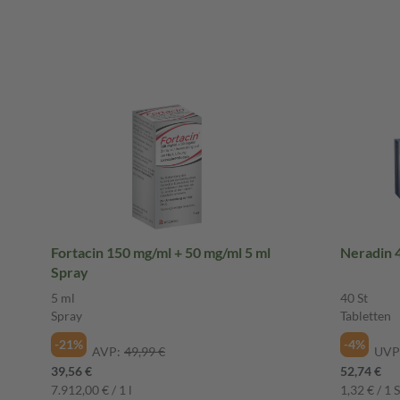
Fortacin 150 mg/ml + 50 mg/ml 5 ml
Neradin 4
Spray
5 ml
40 St
Spray
Tabletten
-21%
-4%
AVP:
49,99 €
UVP
39,56 €
52,74 €
7.912,00 € / 1 l
1,32 € / 1 S