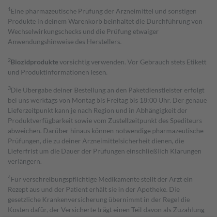
1
Eine pharmazeutische Prüfung der Arzneimittel und sonstigen
Produkte in deinem Warenkorb beinhaltet die Durchführung von
Wechselwirkungschecks und die Prüfung etwaiger
Anwendungshinweise des Herstellers.
2
Biozidprodukte
vorsichtig verwenden. Vor Gebrauch stets Etikett
und Produktinformationen lesen.
3
Die Übergabe deiner Bestellung an den Paketdienstleister erfolgt
bei uns werktags von Montag bis Freitag bis 18:00 Uhr. Der genaue
Lieferzeitpunkt kann je nach Region und in Abhängigkeit der
Produktverfügbarkeit sowie vom Zustellzeitpunkt des Spediteurs
abweichen. Darüber hinaus können notwendige pharmazeutische
Prüfungen, die zu deiner Arzneimittelsicherheit dienen, die
Lieferfrist um die Dauer der Prüfungen einschließlich Klärungen
verlängern.
4
Für verschreibungspflichtige Medikamente stellt der Arzt ein
Rezept aus und der Patient erhält sie in der Apotheke. Die
gesetzliche Krankenversicherung übernimmt in der Regel die
Kosten dafür, der Versicherte trägt einen Teil davon als Zuzahlung