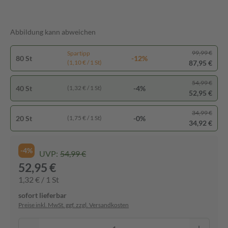
Abbildung kann abweichen
99,99 €
Spartipp
80 St
-12%
87,95 €
(1,10 € / 1 St)
54,99 €
40 St
-4%
(1,32 € / 1 St)
52,95 €
34,99 €
20 St
-0%
(1,75 € / 1 St)
34,92 €
-4%
UVP:
54,99 €
52,95 €
1,32 € / 1 St
sofort lieferbar
Preise inkl. MwSt. ggf. zzgl. Versandkosten