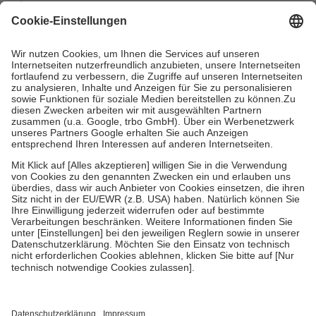
mit.
Grundsätzlich leisten Mitglieder Zuzahlungen in Höhe von zehn
Prozent des Abgabepreises,
mindestens
jedoch
fünf Euro
und
höchstens zehn Euro.
Es sind jedoch nie mehr als die tatsächlichen
Kosten der Leistung zu entrichten.
Diese Regeln gelten grundsätzlich auch für Online-Apotheken.
Bei Heilmitteln und häuslicher Krankenpflege beträgt die
Zuzahlung zehn Prozent der Kosten sowie zehn Euro je
Verordnung.
Um das Engagement der Versicherten für ihre eigene Gesundheit zu
stärken und die besondere Stellung der Familie zu unterstützen,
fallen
keine Zuzahlungen
an bei:
• Kindern und Jugendlichen bis zum vollendeten 18. Lebensjahr
mit Ausnahme der Fahrkosten
• Untersuchungen zur Vorsorge und Früherkennung, die von der
GKV getragen werden
• empfohlenen Schutzimpfungen
• Harn- und Blutteststreifen
Wir nutzen Trusted Shops als unabhängigen Dienstleister für die
Einholung von Bewertungen. Trusted Shops hat Maßnahmen
getroffen, um sicherzustellen, dass es sich um echte Bewertungen