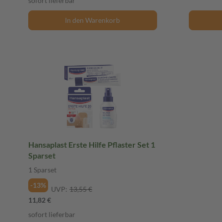
sofort lieferbar
In den Warenkorb
Hansaplast Erste Hilfe Pflaster Set 1
Sparset
1 Sparset
-13%
UVP:
13,55 €
11,82 €
sofort lieferbar