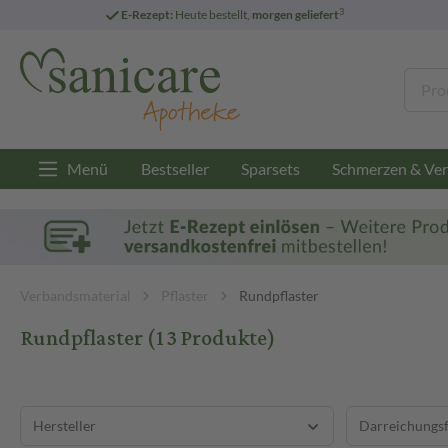
3
E-Rezept:
Heute bestellt,
morgen geliefert
Menü
Bestseller
Sparsets
Schmerzen & Ver
Verbandsmaterial
Pflaster
Rundpflaster
Rundpflaster
(13 Produkte)
Hersteller
Darreichungs