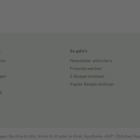
e
So geht's
nto
Newsletter anfordern
Freunde werben
gen
E-Rezept einlösen
Papier Rezept einlösen
g
gen Sie Ihre Ärztin, Ihren Arzt oder in Ihrer Apotheke. AVP: Üblicher A