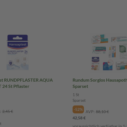
ast RUNDPFLASTER AQUA
Rundum Sorglos Hausapoth
24 St Pflaster
Sparset
1 St
Sparset
-52%
:
2,45 €
AVP:
88,10 €
42,58 €
t
voraussichtlich verfügbar in 