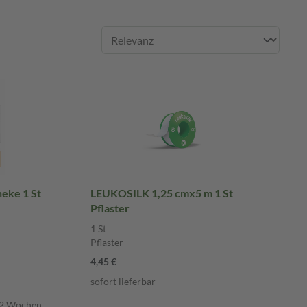
eke 1 St
LEUKOSILK 1,25 cmx5 m 1 St
Pflaster
1 St
Pflaster
4,45 €
sofort lieferbar
1-2 Wochen