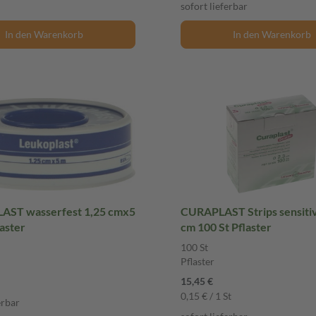
sofort lieferbar
In den Warenkorb
In den Warenkorb
ST wasserfest 1,25 cmx5
CURAPLAST Strips sensitiv
laster
cm 100 St Pflaster
100 St
Pflaster
15,45 €
0,15 € / 1 St
erbar