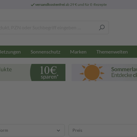
versandkostenfrei
ab 29 € und für E-Rezepte
letzungen
Sonnenschutz
Marken
Themenwelten
form
Preis