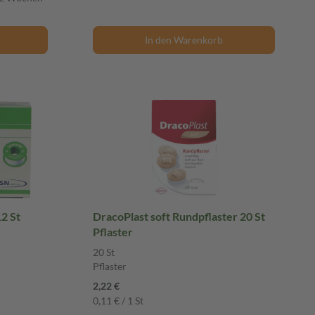
In den Warenkorb
2 St
DracoPlast soft Rundpflaster 20 St
Pflaster
20 St
Pflaster
2,22 €
0,11 € / 1 St