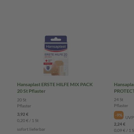
Hansaplast ERSTE HILFE MIX PACK
Hansapl
20 St Pflaster
PROTECT 
24 St
20 St
Pflaster
Pflaster
3,92 €
-9%
UVP
0,20 € / 1 St
2,24 €
sofort lieferbar
0,09 € / 1 S