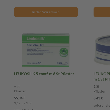
In den Warenkorb
LEUKOSILK 5 cmx5 m 6 St Pflaster
LEUKOPLA
m 1 St Pf
6 St
1 St
Pflaster
Pflaster
55,04 €
8,43 €
9,17 € / 1 St
sofort lief