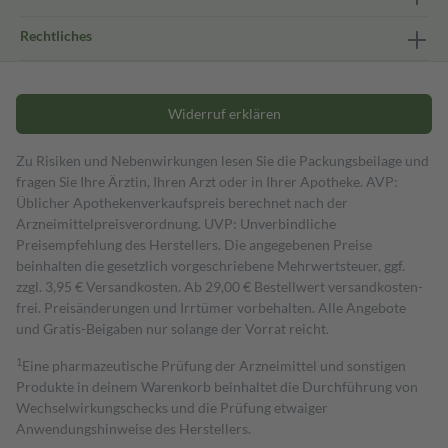
Rechtliches
Widerruf erklären
Zu Risiken und Nebenwirkungen lesen Sie die Packungsbeilage und
fragen Sie Ihre Ärztin, Ihren Arzt oder in Ihrer Apotheke. AVP:
Üblicher Apothekenverkaufspreis berechnet nach der
Arzneimittelpreisverordnung. UVP: Unverbindliche
Preisempfehlung des Herstellers. Die angegebenen Preise
beinhalten die gesetzlich vorgeschriebene Mehrwertsteuer, ggf.
zzgl. 3,95 € Versandkosten. Ab 29,00 € Bestell­wert versand­kosten­
frei. Preisänderungen und Irrtümer vorbehalten. Alle Angebote
und Gratis-Beigaben nur solange der Vorrat reicht.
1
Eine pharmazeutische Prüfung der Arzneimittel und sonstigen
Produkte in deinem Warenkorb beinhaltet die Durchführung von
Wechselwirkungschecks und die Prüfung etwaiger
Anwendungshinweise des Herstellers.