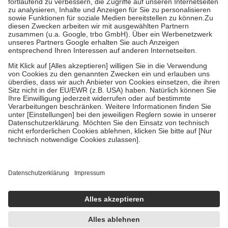
Diese Regeln gelten grundsätzlich auch für Online-Apotheken.
Bei Heilmitteln und häuslicher Krankenpflege beträgt die
Zuzahlung zehn Prozent der Kosten sowie zehn Euro je
Verordnung.
Um das Engagement der Versicherten für ihre eigene Gesundheit zu
stärken und die besondere Stellung der Familie zu unterstützen,
fallen
keine Zuzahlungen
an bei:
• Kindern und Jugendlichen bis zum vollendeten 18. Lebensjahr
mit Ausnahme der Fahrkosten
• Untersuchungen zur Vorsorge und Früherkennung, die von der
GKV getragen werden
• empfohlenen Schutzimpfungen
• Harn- und Blutteststreifen
Wir nutzen Trusted Shops als unabhängigen Dienstleister für die
Einholung von Bewertungen. Trusted Shops hat Maßnahmen
getroffen, um sicherzustellen, dass es sich um echte Bewertungen
handelt. Mehr Informationen findest du hier:
https://help.etrusted.com/hc/de/articles/4419944605341
Einige Bilder und Inhalte wurden unter Zuhilfenahme künstlicher
Intelligenz erstellt.