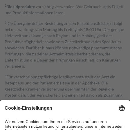
2
Biozidprodukte
vorsichtig verwenden. Vor Gebrauch stets Etikett
und Produktinformationen lesen.
3
Die Übergabe deiner Bestellung an den Paketdienstleister erfolgt
bei uns werktags von Montag bis Freitag bis 18:00 Uhr. Der genaue
Lieferzeitpunkt kann je nach Region und in Abhängigkeit der
Produktverfügbarkeit sowie vom Zustellzeitpunkt des Spediteurs
abweichen. Darüber hinaus können notwendige pharmazeutische
Prüfungen, die zu deiner Arzneimittelsicherheit dienen, die
Lieferfrist um die Dauer der Prüfungen einschließlich Klärungen
verlängern.
4
Für verschreibungspflichtige Medikamente stellt der Arzt ein
Rezept aus und der Patient erhält sie in der Apotheke. Die
gesetzliche Krankenversicherung übernimmt in der Regel die
Kosten dafür, der Versicherte trägt einen Teil davon als Zuzahlung
mit.
Grundsätzlich leisten Mitglieder Zuzahlungen in Höhe von zehn
Prozent des Abgabepreises,
mindestens
jedoch
fünf Euro
und
höchstens zehn Euro.
Es sind jedoch nie mehr als die tatsächlichen
Kosten der Leistung zu entrichten.