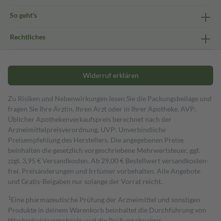
So geht's
Rechtliches
Widerruf erklären
Zu Risiken und Nebenwirkungen lesen Sie die Packungsbeilage und
fragen Sie Ihre Ärztin, Ihren Arzt oder in Ihrer Apotheke. AVP:
Üblicher Apothekenverkaufspreis berechnet nach der
Arzneimittelpreisverordnung. UVP: Unverbindliche
Preisempfehlung des Herstellers. Die angegebenen Preise
beinhalten die gesetzlich vorgeschriebene Mehrwertsteuer, ggf.
zzgl. 3,95 € Versandkosten. Ab 29,00 € Bestell­wert versand­kosten­
frei. Preisänderungen und Irrtümer vorbehalten. Alle Angebote
und Gratis-Beigaben nur solange der Vorrat reicht.
1
Eine pharmazeutische Prüfung der Arzneimittel und sonstigen
Produkte in deinem Warenkorb beinhaltet die Durchführung von
Wechselwirkungschecks und die Prüfung etwaiger