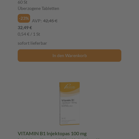
60 St
Überzogene Tabletten
-23%
AVP:
42,45 €
32,49 €
0,54 € / 1 St
sofort lieferbar
In den Warenkorb
VITAMIN B1 Injektopas 100 mg