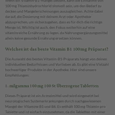
Wenn ein Vitamin-B1-Mangel besteht, kann die Einnahme von
100 mg Thiaminhydrochlorid sinnvoll sein, um den Bedarf zu
decken und Mangelerscheinungen auszugleichen. Achte dabei
darauf, die Dosierung mit deinem Arzt oder Apotheker
abzusprechen, um sicherzugehen, dass es für dich die richtige
Menge ist. Wichtig ist auch, den Fokus weiterhin auf eine
vitaminreiche Ernährung zu legen, da Nahrungsergänzungsmittel
allein keine gesunde Ernährung ersetzen können.
Welches ist das beste Vitamin B1 100 mg Präparat?
Die Auswahl des besten Vitamin-B1-Präparats hängt von deinen
individuellen Bedürfnissen und Vorlieben ab. Es gibt eine Vielzahl
hochwertiger Produkte in der Apotheke. Hier sind unsere
Empfehlungen:
1.
milgamma 100 mg 100 St Überzogene Tabletten
Dieses Präparat ist ein Arzneimittel und wird eingesetzt bei
neurologischen Systemerkrankungen durch nachgewiesenen
Mangel der Vitamine B1 und B6. Es enthält 100 mg Thiamin pro
Tablette und ist einfach einzunehmen, da die Tabletten mit einer