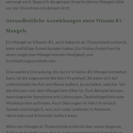
versorgt wird. Besprich die genaue Ursache deines Mangels bitte
vor der Einnahme mit deinem Arzt.
Gesundheitliche Auswirkungen eines Vitamin B1-
Mangels
Ein Mangel an Vitamin B1, auch bekannt als Thiaminhydrochlorid,
kann vielfältige Auswirkungen haben. Ein frühes Anzeichen für
einen möglichen Mangel können Müdigkeit und
Erschöpfungszustände sein.
Eine weitere Erkrankung, die durch Vitamin-B1-Mangel entstehen
kann, ist die sogenannte Beriberi-Krankheit. Sie kann sich auf
unterschiedliche Art und Weise äußern, je nachdem, welcher Teil
des Körpers von dem Mangel betroffen ist. Zum Beispiel können
neurologische Symptome wie Lähmungen, Taubheitsgefühle oder
Muskelzucken auftreten. Auch Störungen im Herz-Kreislauf-
System sind möglich, was sich unter anderem in Atemnot,
Herzrasen und Schwindel äußern kann.
Wenn ein Mangel an Thiaminhydrochlorid über einen längeren
Zeitraum besteht, kann dies zu schwerwiegenden Folgen führen.