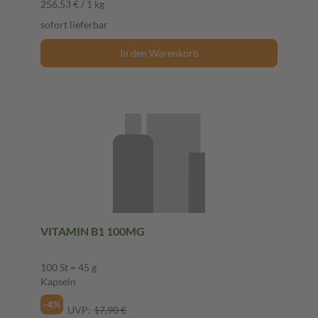
256,53 € / 1 kg
sofort lieferbar
In den Warenkorb
VITAMIN B1 100MG
100 St = 45 g
Kapseln
-4%
UVP:
17,90 €