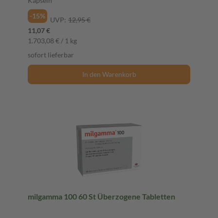
Kapseln
-15%
UVP:
12,95 €
11,07 €
1.703,08 € / 1 kg
sofort lieferbar
In den Warenkorb
milgamma 100 60 St Überzogene Tabletten