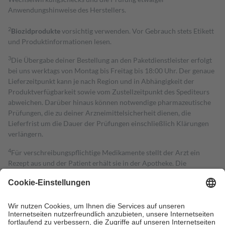
Anwendungshinweise des Herstellers.
2
Biozidprodukte
vorsichtig verwenden. Vor Gebrauch stets Etikett
und Produktinformationen lesen.
3
Die Übergabe deiner Bestellung an den Paketdienstleister erfolgt
bei uns werktags von Montag bis Freitag bis 18:00 Uhr. Der genaue
Lieferzeitpunkt kann je nach Region und in Abhängigkeit der
Produktverfügbarkeit sowie vom Zustellzeitpunkt des Spediteurs
abweichen. Darüber hinaus können notwendige pharmazeutische
Prüfungen, die zu deiner Arzneimittelsicherheit dienen, die
Lieferfrist um die Dauer der Prüfungen einschließlich Klärungen
verlängern.
4
Für verschreibungspflichtige Medikamente stellt der Arzt ein
Rezept aus und der Patient erhält sie in der Apotheke. Die
gesetzliche Krankenversicherung übernimmt in der Regel die
Kosten dafür, der Versicherte trägt einen Teil davon als Zuzahlung
mit.
Grundsätzlich leisten Mitglieder Zuzahlungen in Höhe von zehn
Prozent des Abgabepreises,
mindestens
jedoch
fünf Euro
und