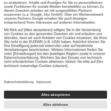
höchstens zehn Euro.
Es sind jedoch nie mehr als die tatsächlichen
Kosten der Leistung zu entrichten.
Diese Regeln gelten grundsätzlich auch für Online-Apotheken.
Bei Heilmitteln und häuslicher Krankenpflege beträgt die
Zuzahlung zehn Prozent der Kosten sowie zehn Euro je
Verordnung.
Um das Engagement der Versicherten für ihre eigene Gesundheit zu
stärken und die besondere Stellung der Familie zu unterstützen,
fallen
keine Zuzahlungen
an bei:
• Kindern und Jugendlichen bis zum vollendeten 18. Lebensjahr
mit Ausnahme der Fahrkosten
• Untersuchungen zur Vorsorge und Früherkennung, die von der
GKV getragen werden
• empfohlenen Schutzimpfungen
• Harn- und Blutteststreifen
Wir nutzen Trusted Shops als unabhängigen Dienstleister für die
Einholung von Bewertungen. Trusted Shops hat Maßnahmen
getroffen, um sicherzustellen, dass es sich um echte Bewertungen
handelt. Mehr Informationen findest du hier:
https://help.etrusted.com/hc/de/articles/4419944605341