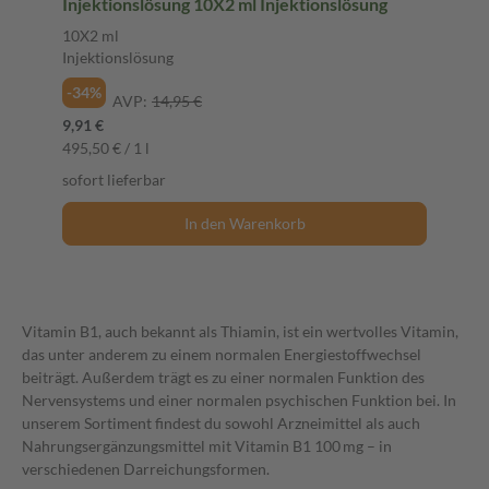
Injektionslösung 10X2 ml Injektionslösung
10X2 ml
Injektionslösung
-34%
AVP:
14,95 €
9,91 €
495,50 € / 1 l
sofort lieferbar
In den Warenkorb
Vitamin B1, auch bekannt als Thiamin, ist ein wertvolles Vitamin,
das unter anderem zu einem normalen Energiestoffwechsel
beiträgt. Außerdem trägt es zu einer normalen Funktion des
Nervensystems und einer normalen psychischen Funktion bei. In
unserem Sortiment findest du sowohl Arzneimittel als auch
Nahrungsergänzungsmittel mit Vitamin B1 100 mg – in
verschiedenen Darreichungsformen.