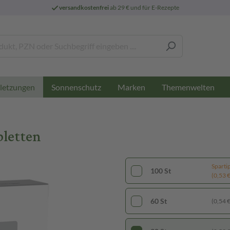
versandkostenfrei
ab 29 € und für E-Rezepte
Sonnenschutz
Marken
Themenwelten
letzungen
bletten
Sparti
100 St
(0,53 € 
60 St
(0,54 € 