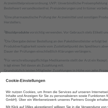
Arzneimittelpreisverordnung. UVP: Unverbindliche Preisempfehlung de
Bestell­wert versand­kosten­frei. Preisänderungen und Irrtümer vorbeh
1
Eine pharmazeutische Prüfung der Arzneimittel und sonstigen Pro
Herstellers.
2
Biozidprodukte
vorsichtig verwenden. Vor Gebrauch stets Etikett u
3
Die Übergabe deiner Bestellung an den Paketdienstleister erfolgt bei
Produktverfügbarkeit sowie vom Zustellzeitpunkt des Spediteurs abwe
Dauer der Prüfungen einschließlich Klärungen verlängern.
4
Für verschreibungspflichtige Medikamente stellt der Arzt ein Rezept 
trägt einen Teil davon als Zuzahlung mit.
Grundsätzlich leisten Mitglieder Zuzahlungen in Höhe von zehn Proz
zu entrichten.
Diese Regeln gelten grundsätzlich auch für Online-Apotheken.
Bei Heilmitteln und häuslicher Krankenpflege beträgt die Zuzahlung 
Um das Engagement der Versicherten für ihre eigene Gesundheit zu stä
• Kindern und Jugendlichen bis zum vollendeten 18. Lebensjahr mit
• Untersuchungen zur Vorsorge und Früherkennung, die von der GKV
• empfohlenen Schutzimpfungen