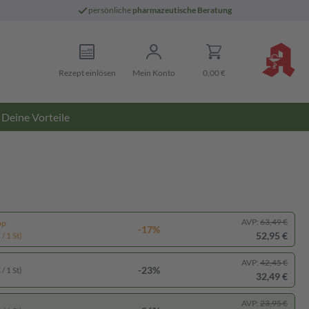
persönliche
pharmazeutische Beratung
Rezept einlösen
Mein Konto
0,00 €
Deine Vorteile
AVP:
63,49 €
pp
-17%
52,95 €
/ 1 St)
AVP:
42,45 €
-23%
/ 1 St)
32,49 €
AVP:
23,95 €