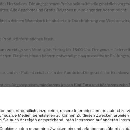
s Herstellers. Die angegebenen Preise beinhalten die gesetzlich vorgesc
alten. Alle Angebote und Gratis-Beigaben nur solange der Vorrat reicht.
dukte in deinem Warenkorb beinhaltet die Durchführung von Wechselwir
nd Produktinformationen lesen.
 uns werktags von Montag bis Freitag bis 18:00 Uhr. Der genaue Lieferze
ichen. Darüber hinaus können notwendige pharmazeutische Prüfungen, die
aus und der Patient erhält sie in der Apotheke. Die gesetzliche Krankenv
ent des Abgabepreises,
mindestens
jedoch
fünf Euro
und
höchstens zehn 
zehn Prozent der Kosten sowie zehn Euro je Verordnung.
rken und die besondere Stellung der Familie zu unterstützen, fallen
kein
 Ausnahme der Fahrkosten
 getragen werden