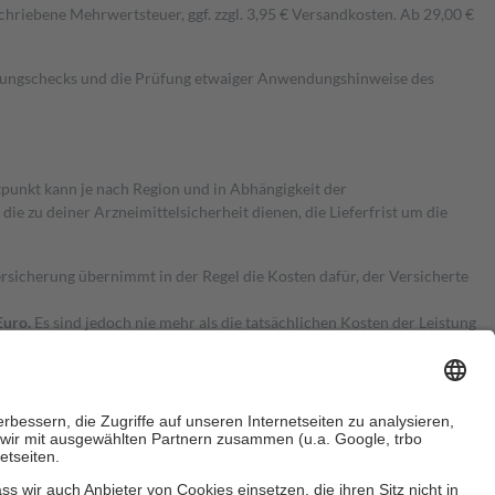
hriebene Mehrwertsteuer, ggf. zzgl. 3,95 € Versandkosten. Ab 29,00 €
kungschecks und die Prüfung etwaiger Anwendungshinweise des
itpunkt kann je nach Region und in Abhängigkeit der
 zu deiner Arzneimittelsicherheit dienen, die Lieferfrist um die
ersicherung übernimmt in der Regel die Kosten dafür, der Versicherte
Euro.
Es sind jedoch nie mehr als die tatsächlichen Kosten der Leistung
e Zuzahlungen
an bei: