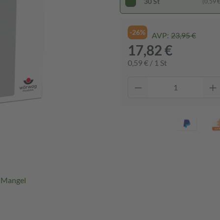
30 St
(0,59 € 
-26%
AVP:
23,95 €
17,82 €
0,59 € / 1 St
1-Mangel