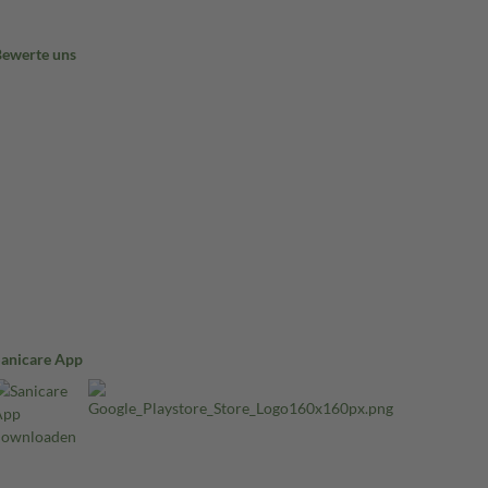
Bewerte uns
Sanicare App