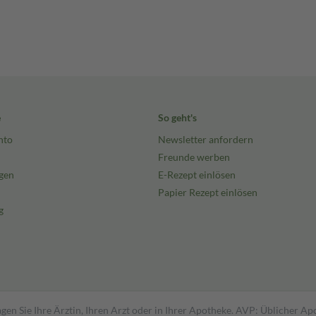
e
So geht's
nto
Newsletter anfordern
Freunde werben
gen
E-Rezept einlösen
Papier Rezept einlösen
g
gen Sie Ihre Ärztin, Ihren Arzt oder in Ihrer Apotheke. AVP: Üblicher A