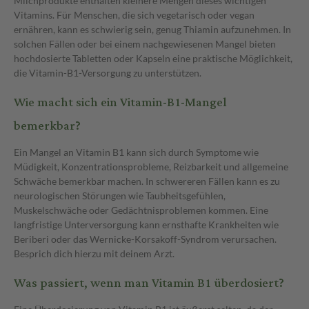
Milchprodukte enthalten kleinere Mengen dieses wichtigen
Vitamins. Für Menschen, die sich vegetarisch oder vegan
ernähren, kann es schwierig sein, genug Thiamin aufzunehmen. In
solchen Fällen oder bei einem nachgewiesenen Mangel bieten
hochdosierte Tabletten oder Kapseln eine praktische Möglichkeit,
die Vitamin-B1-Versorgung zu unterstützen.
Wie macht sich ein Vitamin-B1-Mangel
bemerkbar?
Ein Mangel an Vitamin B1 kann sich durch Symptome wie
Müdigkeit, Konzentrationsprobleme, Reizbarkeit und allgemeine
Schwäche bemerkbar machen. In schwereren Fällen kann es zu
neurologischen Störungen wie Taubheitsgefühlen,
Muskelschwäche oder Gedächtnisproblemen kommen. Eine
langfristige Unterversorgung kann ernsthafte Krankheiten wie
Beriberi oder das Wernicke-Korsakoff-Syndrom verursachen.
Besprich dich hierzu mit deinem Arzt.
Was passiert, wenn man Vitamin B1 überdosiert?