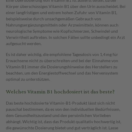
Eine Überdosierung von Vitamin B1 ist äußerst selten, da der
Körper überschüssiges Vitamin B1 über den Urin ausscheidet. Bei
einer langfristigen und extrem hohen Zufuhr von Vitamin B1,
beispielsweise durch unsachgemäßen Gebrauch von
Nahrungsergänzungsmitteln oder Arzneimitteln, können auch
neurologische Symptome wie Kopfschmerzen, Schwindel und
Verwirrtheit auftreten. In solchen Fällen sollte unbedingt ein Arzt
aufgesucht werden.
Es ist daher wichtig, die empfohlene Tagesdosis von 1,4 mg für
Erwachsene nicht zu überschreiten und bei der Einnahme von
Vitamin B1 immer die Dosierungshinweise des Herstellers zu
beachten, um den Energiestoffwechsel und das Nervensystem
optimal zu unterstützen.
Welches Vitamin B1 hochdosiert ist das beste?
Das beste hochdosierte Vitamin-B1-Produkt lässt sich nicht
pauschal bestimmen, da es von den individuellen Bedürfnissen,
dem Gesundheitszustand und den persönlichen Vorlieben
abhängt. Wichtig ist, dass das Produkt qualitativ hochwertig ist,
die gewünschte Dosierung bietet und gut verträglich ist. Lasse