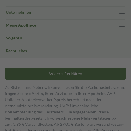
Unternehmen
Meine Apotheke
So geht's
Rechtliches
Widerruf erklären
Zu Risiken und Nebenwirkungen lesen Sie die Packungsbeilage und
fragen Sie Ihre Ärztin, Ihren Arzt oder in Ihrer Apotheke. AVP:
Üblicher Apothekenverkaufspreis berechnet nach der
Arzneimittelpreisverordnung. UVP: Unverbindliche
Preisempfehlung des Herstellers. Die angegebenen Preise
beinhalten die gesetzlich vorgeschriebene Mehrwertsteuer, ggf.
zzgl. 3,95 € Versandkosten. Ab 29,00 € Bestell­wert versand­kosten­
frei. Preisänderungen und Irrtümer vorbehalten. Alle Angebote