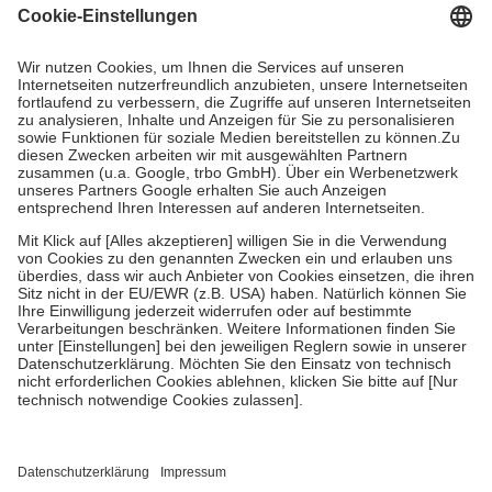
Kosten dafür, der Versicherte trägt einen Teil davon als Zuzahlung
mit.
Grundsätzlich leisten Mitglieder Zuzahlungen in Höhe von zehn
Prozent des Abgabepreises,
mindestens
jedoch
fünf Euro
und
höchstens zehn Euro.
Es sind jedoch nie mehr als die tatsächlichen
Kosten der Leistung zu entrichten.
Diese Regeln gelten grundsätzlich auch für Online-Apotheken.
Bei Heilmitteln und häuslicher Krankenpflege beträgt die
Zuzahlung zehn Prozent der Kosten sowie zehn Euro je
Verordnung.
Um das Engagement der Versicherten für ihre eigene Gesundheit zu
stärken und die besondere Stellung der Familie zu unterstützen,
fallen
keine Zuzahlungen
an bei:
• Kindern und Jugendlichen bis zum vollendeten 18. Lebensjahr
mit Ausnahme der Fahrkosten
• Untersuchungen zur Vorsorge und Früherkennung, die von der
GKV getragen werden
• empfohlenen Schutzimpfungen
• Harn- und Blutteststreifen
Wir nutzen Trusted Shops als unabhängigen Dienstleister für die