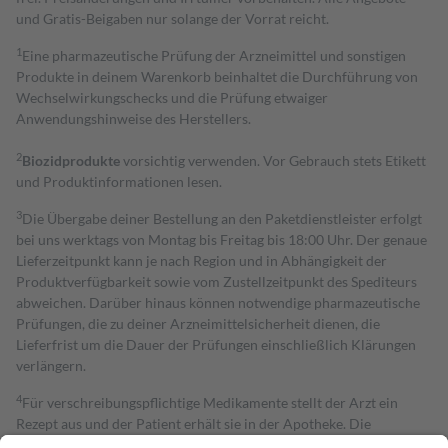
und Gratis-Beigaben nur solange der Vorrat reicht.
1
Eine pharmazeutische Prüfung der Arzneimittel und sonstigen
Produkte in deinem Warenkorb beinhaltet die Durchführung von
Wechselwirkungschecks und die Prüfung etwaiger
Anwendungshinweise des Herstellers.
2
Biozidprodukte
vorsichtig verwenden. Vor Gebrauch stets Etikett
und Produktinformationen lesen.
3
Die Übergabe deiner Bestellung an den Paketdienstleister erfolgt
bei uns werktags von Montag bis Freitag bis 18:00 Uhr. Der genaue
Lieferzeitpunkt kann je nach Region und in Abhängigkeit der
Produktverfügbarkeit sowie vom Zustellzeitpunkt des Spediteurs
abweichen. Darüber hinaus können notwendige pharmazeutische
Prüfungen, die zu deiner Arzneimittelsicherheit dienen, die
Lieferfrist um die Dauer der Prüfungen einschließlich Klärungen
verlängern.
4
Für verschreibungspflichtige Medikamente stellt der Arzt ein
Rezept aus und der Patient erhält sie in der Apotheke. Die
gesetzliche Krankenversicherung übernimmt in der Regel die