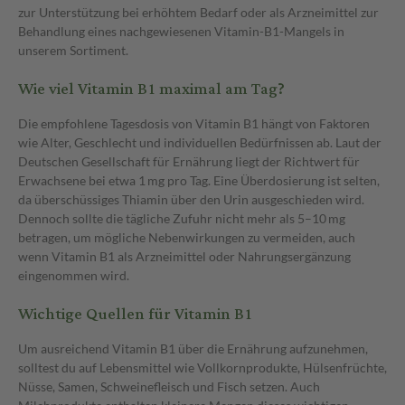
zur Unterstützung bei erhöhtem Bedarf oder als Arzneimittel zur
Behandlung eines nachgewiesenen Vitamin-B1-Mangels in
unserem Sortiment.
Wie viel Vitamin B1 maximal am Tag?
Die empfohlene Tagesdosis von Vitamin B1 hängt von Faktoren
wie Alter, Geschlecht und individuellen Bedürfnissen ab. Laut der
Deutschen Gesellschaft für Ernährung liegt der Richtwert für
Erwachsene bei etwa 1 mg pro Tag. Eine Überdosierung ist selten,
da überschüssiges Thiamin über den Urin ausgeschieden wird.
Dennoch sollte die tägliche Zufuhr nicht mehr als 5–10 mg
betragen, um mögliche Nebenwirkungen zu vermeiden, auch
wenn Vitamin B1 als Arzneimittel oder Nahrungsergänzung
eingenommen wird.
Wichtige Quellen für Vitamin B1
Um ausreichend Vitamin B1 über die Ernährung aufzunehmen,
solltest du auf Lebensmittel wie Vollkornprodukte, Hülsenfrüchte,
Nüsse, Samen, Schweinefleisch und Fisch setzen. Auch