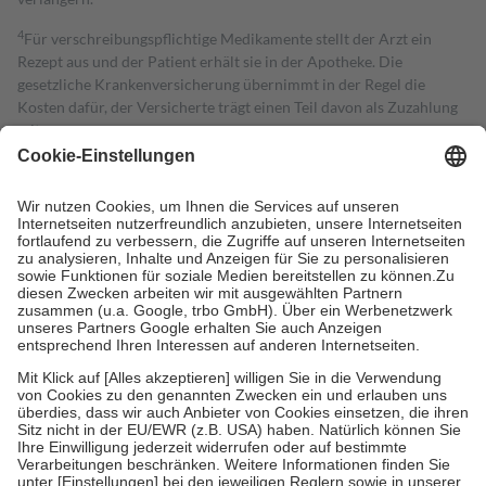
4
Für verschreibungspflichtige Medikamente stellt der Arzt ein
Rezept aus und der Patient erhält sie in der Apotheke. Die
gesetzliche Krankenversicherung übernimmt in der Regel die
Kosten dafür, der Versicherte trägt einen Teil davon als Zuzahlung
mit.
Grundsätzlich leisten Mitglieder Zuzahlungen in Höhe von zehn
Prozent des Abgabepreises,
mindestens
jedoch
fünf Euro
und
höchstens zehn Euro.
Es sind jedoch nie mehr als die tatsächlichen
Kosten der Leistung zu entrichten.
Diese Regeln gelten grundsätzlich auch für Online-Apotheken.
Bei Heilmitteln und häuslicher Krankenpflege beträgt die
Zuzahlung zehn Prozent der Kosten sowie zehn Euro je
Verordnung.
Um das Engagement der Versicherten für ihre eigene Gesundheit zu
stärken und die besondere Stellung der Familie zu unterstützen,
fallen
keine Zuzahlungen
an bei:
• Kindern und Jugendlichen bis zum vollendeten 18. Lebensjahr
mit Ausnahme der Fahrkosten
• Untersuchungen zur Vorsorge und Früherkennung, die von der
GKV getragen werden