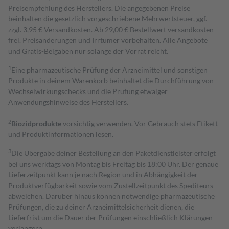
Preisempfehlung des Herstellers. Die angegebenen Preise
beinhalten die gesetzlich vorgeschriebene Mehrwertsteuer, ggf.
zzgl. 3,95 € Versandkosten. Ab 29,00 € Bestell­wert versand­kosten­
frei. Preisänderungen und Irrtümer vorbehalten. Alle Angebote
und Gratis-Beigaben nur solange der Vorrat reicht.
1
Eine pharmazeutische Prüfung der Arzneimittel und sonstigen
Produkte in deinem Warenkorb beinhaltet die Durchführung von
Wechselwirkungschecks und die Prüfung etwaiger
Anwendungshinweise des Herstellers.
2
Biozidprodukte
vorsichtig verwenden. Vor Gebrauch stets Etikett
und Produktinformationen lesen.
3
Die Übergabe deiner Bestellung an den Paketdienstleister erfolgt
bei uns werktags von Montag bis Freitag bis 18:00 Uhr. Der genaue
Lieferzeitpunkt kann je nach Region und in Abhängigkeit der
Produktverfügbarkeit sowie vom Zustellzeitpunkt des Spediteurs
abweichen. Darüber hinaus können notwendige pharmazeutische
Prüfungen, die zu deiner Arzneimittelsicherheit dienen, die
Lieferfrist um die Dauer der Prüfungen einschließlich Klärungen
verlängern.