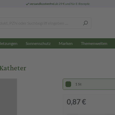
versandkostenfrei
ab 29 € und für E-Rezepte
letzungen
Sonnenschutz
Marken
Themenwelten
Katheter
1 St
0,87 €