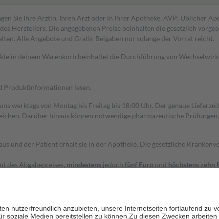
gen Sie Ihre Ärztin, Ihren Arzt oder in Ihrer Apotheke. AVP: Üblicher A
s Herstellers. Die angegebenen Preise beinhalten die gesetzlich vorgesc
alten. Alle Angebote und Gratis-Beigaben nur solange der Vorrat reicht.
dukte in deinem Warenkorb beinhaltet die Durchführung von Wechselwir
nd Produktinformationen lesen.
 uns werktags von Montag bis Freitag bis 18:00 Uhr. Der genaue Lieferze
ichen. Darüber hinaus können notwendige pharmazeutische Prüfungen, die
aus und der Patient erhält sie in der Apotheke. Die gesetzliche Krankenv
ent des Abgabepreises,
mindestens
jedoch
fünf Euro
und
höchstens zehn 
zehn Prozent der Kosten sowie zehn Euro je Verordnung.
rken und die besondere Stellung der Familie zu unterstützen, fallen
kein
 Ausnahme der Fahrkosten