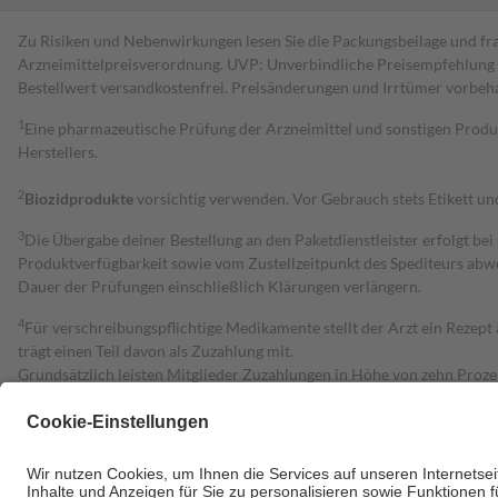
Zu Risiken und Nebenwirkungen lesen Sie die Packungsbeilage und fra
Arzneimittelpreisverordnung. UVP: Unverbindliche Preisempfehlung de
Bestell­wert versand­kosten­frei. Preisänderungen und Irrtümer vorbeh
1
Eine pharmazeutische Prüfung der Arzneimittel und sonstigen Pro
Herstellers.
2
Biozidprodukte
vorsichtig verwenden. Vor Gebrauch stets Etikett u
3
Die Übergabe deiner Bestellung an den Paketdienstleister erfolgt bei
Produktverfügbarkeit sowie vom Zustellzeitpunkt des Spediteurs abwe
Dauer der Prüfungen einschließlich Klärungen verlängern.
4
Für verschreibungspflichtige Medikamente stellt der Arzt ein Rezept 
trägt einen Teil davon als Zuzahlung mit.
Grundsätzlich leisten Mitglieder Zuzahlungen in Höhe von zehn Proz
zu entrichten.
Diese Regeln gelten grundsätzlich auch für Online-Apotheken.
Bei Heilmitteln und häuslicher Krankenpflege beträgt die Zuzahlung 
Um das Engagement der Versicherten für ihre eigene Gesundheit zu stä
• Kindern und Jugendlichen bis zum vollendeten 18. Lebensjahr mit