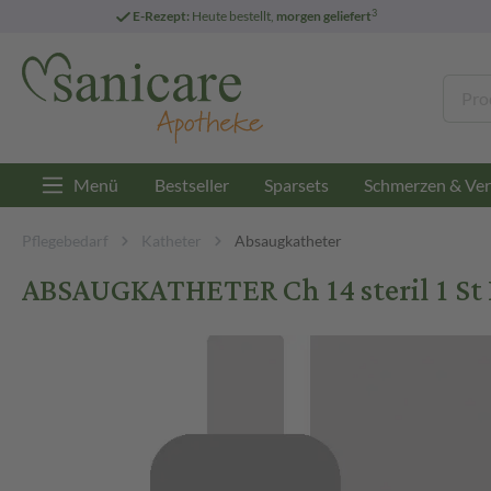
3
E-Rezept:
Heute bestellt,
morgen geliefert
Menü
Bestseller
Sparsets
Schmerzen & Ver
Pflegebedarf
Katheter
Absaugkatheter
ABSAUGKATHETER Ch 14 steril 1 St 