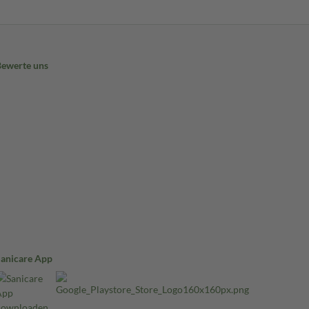
Bewerte uns
Sanicare App