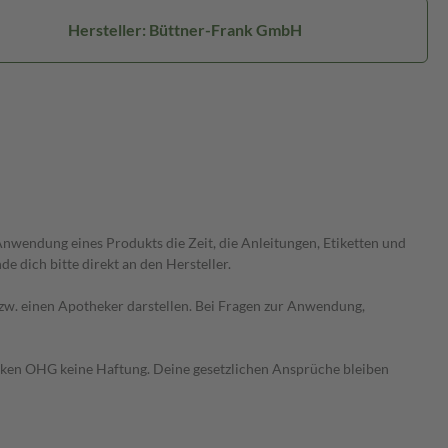
Hersteller: Büttner-Frank GmbH
wendung eines Produkts die Zeit, die Anleitungen, Etiketten und
 dich bitte direkt an den Hersteller.
 bzw. einen Apotheker darstellen. Bei Fragen zur Anwendung,
heken OHG keine Haftung. Deine gesetzlichen Ansprüche bleiben