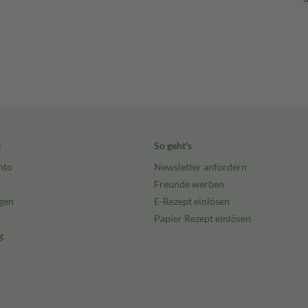
e
So geht's
nto
Newsletter anfordern
Freunde werben
gen
E-Rezept einlösen
Papier Rezept einlösen
g