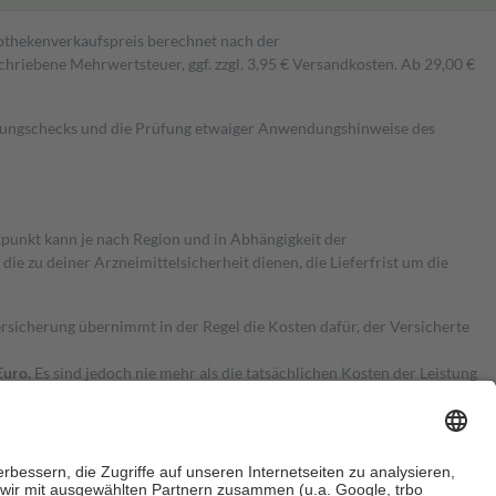
pothekenverkaufspreis berechnet nach der
hriebene Mehrwertsteuer, ggf. zzgl. 3,95 € Versandkosten. Ab 29,00 €
kungschecks und die Prüfung etwaiger Anwendungshinweise des
itpunkt kann je nach Region und in Abhängigkeit der
 zu deiner Arzneimittelsicherheit dienen, die Lieferfrist um die
ersicherung übernimmt in der Regel die Kosten dafür, der Versicherte
Euro.
Es sind jedoch nie mehr als die tatsächlichen Kosten der Leistung
e Zuzahlungen
an bei: