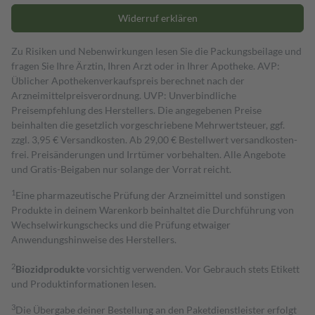
Widerruf erklären
Zu Risiken und Nebenwirkungen lesen Sie die Packungsbeilage und
fragen Sie Ihre Ärztin, Ihren Arzt oder in Ihrer Apotheke. AVP:
Üblicher Apothekenverkaufspreis berechnet nach der
Arzneimittelpreisverordnung. UVP: Unverbindliche
Preisempfehlung des Herstellers. Die angegebenen Preise
beinhalten die gesetzlich vorgeschriebene Mehrwertsteuer, ggf.
zzgl. 3,95 € Versandkosten. Ab 29,00 € Bestell­wert versand­kosten­
frei. Preisänderungen und Irrtümer vorbehalten. Alle Angebote
und Gratis-Beigaben nur solange der Vorrat reicht.
1
Eine pharmazeutische Prüfung der Arzneimittel und sonstigen
Produkte in deinem Warenkorb beinhaltet die Durchführung von
Wechselwirkungschecks und die Prüfung etwaiger
Anwendungshinweise des Herstellers.
2
Biozidprodukte
vorsichtig verwenden. Vor Gebrauch stets Etikett
und Produktinformationen lesen.
3
Die Übergabe deiner Bestellung an den Paketdienstleister erfolgt