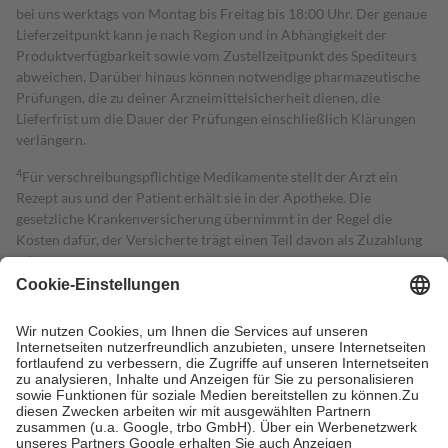
bei uns werktags von Montag bis Freitag bis 18:00 Uhr. Der genaue
Lieferzeitpunkt kann je nach Region und in Abhängigkeit der
Produktverfügbarkeit sowie vom Zustellzeitpunkt des Spediteurs
abweichen. Darüber hinaus können notwendige pharmazeutische
Prüfungen, die zu deiner Arzneimittelsicherheit dienen, die
Lieferfrist um die Dauer der Prüfungen einschließlich Klärungen
verlängern.
4
Für verschreibungspflichtige Medikamente stellt der Arzt ein
Rezept aus und der Patient erhält sie in der Apotheke. Die
gesetzliche Krankenversicherung übernimmt in der Regel die
Kosten dafür, der Versicherte trägt einen Teil davon als Zuzahlung
mit.
Grundsätzlich leisten Mitglieder Zuzahlungen in Höhe von zehn
Prozent des Abgabepreises,
mindestens
jedoch
fünf Euro
und
höchstens zehn Euro.
Es sind jedoch nie mehr als die tatsächlichen
Kosten der Leistung zu entrichten.
Diese Regeln gelten grundsätzlich auch für Online-Apotheken.
Bei Heilmitteln und häuslicher Krankenpflege beträgt die
Zuzahlung zehn Prozent der Kosten sowie zehn Euro je
Verordnung.