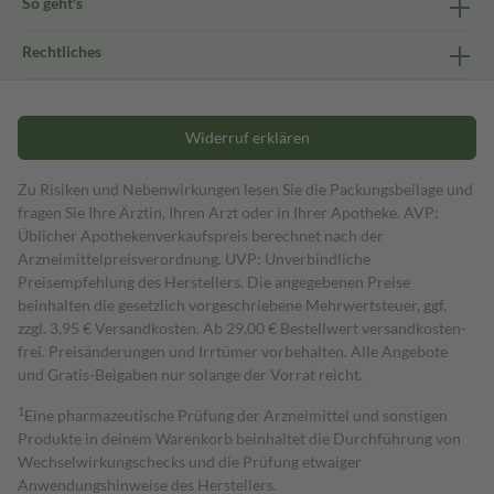
So geht's
Rechtliches
Widerruf erklären
Zu Risiken und Nebenwirkungen lesen Sie die Packungsbeilage und
fragen Sie Ihre Ärztin, Ihren Arzt oder in Ihrer Apotheke. AVP:
Üblicher Apothekenverkaufspreis berechnet nach der
Arzneimittelpreisverordnung. UVP: Unverbindliche
Preisempfehlung des Herstellers. Die angegebenen Preise
beinhalten die gesetzlich vorgeschriebene Mehrwertsteuer, ggf.
zzgl. 3,95 € Versandkosten. Ab 29,00 € Bestell­wert versand­kosten­
frei. Preisänderungen und Irrtümer vorbehalten. Alle Angebote
und Gratis-Beigaben nur solange der Vorrat reicht.
1
Eine pharmazeutische Prüfung der Arzneimittel und sonstigen
Produkte in deinem Warenkorb beinhaltet die Durchführung von
Wechselwirkungschecks und die Prüfung etwaiger
Anwendungshinweise des Herstellers.