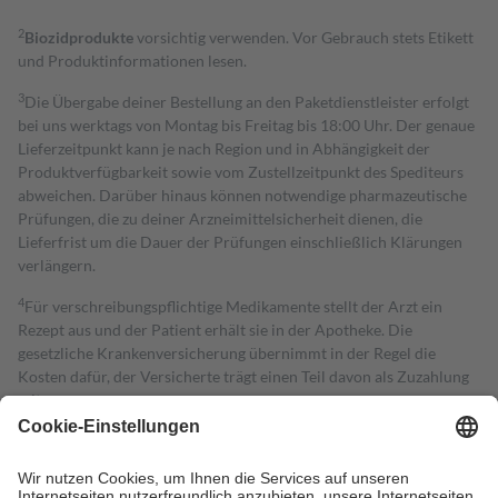
2
Biozidprodukte
vorsichtig verwenden. Vor Gebrauch stets Etikett
und Produktinformationen lesen.
3
Die Übergabe deiner Bestellung an den Paketdienstleister erfolgt
bei uns werktags von Montag bis Freitag bis 18:00 Uhr. Der genaue
Lieferzeitpunkt kann je nach Region und in Abhängigkeit der
Produktverfügbarkeit sowie vom Zustellzeitpunkt des Spediteurs
abweichen. Darüber hinaus können notwendige pharmazeutische
Prüfungen, die zu deiner Arzneimittelsicherheit dienen, die
Lieferfrist um die Dauer der Prüfungen einschließlich Klärungen
verlängern.
4
Für verschreibungspflichtige Medikamente stellt der Arzt ein
Rezept aus und der Patient erhält sie in der Apotheke. Die
gesetzliche Krankenversicherung übernimmt in der Regel die
Kosten dafür, der Versicherte trägt einen Teil davon als Zuzahlung
mit.
Grundsätzlich leisten Mitglieder Zuzahlungen in Höhe von zehn
Prozent des Abgabepreises,
mindestens
jedoch
fünf Euro
und
höchstens zehn Euro.
Es sind jedoch nie mehr als die tatsächlichen
Kosten der Leistung zu entrichten.