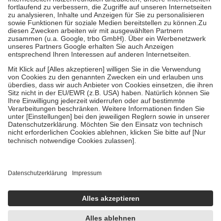
Diese Regeln gelten grundsätzlich auch für Online-Apotheken.
Bei Heilmitteln und häuslicher Krankenpflege beträgt die
Zuzahlung zehn Prozent der Kosten sowie zehn Euro je
Verordnung.
Um das Engagement der Versicherten für ihre eigene Gesundheit zu
stärken und die besondere Stellung der Familie zu unterstützen,
fallen
keine Zuzahlungen
an bei:
• Kindern und Jugendlichen bis zum vollendeten 18. Lebensjahr
mit Ausnahme der Fahrkosten
• Untersuchungen zur Vorsorge und Früherkennung, die von der
GKV getragen werden
• empfohlenen Schutzimpfungen
• Harn- und Blutteststreifen
Wir nutzen Trusted Shops als unabhängigen Dienstleister für die
Einholung von Bewertungen. Trusted Shops hat Maßnahmen
getroffen, um sicherzustellen, dass es sich um echte Bewertungen
handelt. Mehr Informationen findest du hier:
https://help.etrusted.com/hc/de/articles/4419944605341
Einige Bilder und Inhalte wurden unter Zuhilfenahme künstlicher
Intelligenz erstellt.