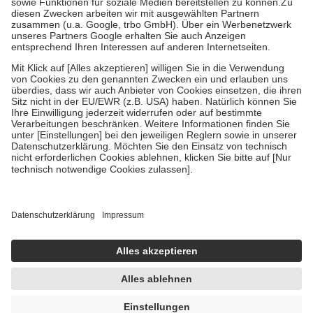
Zuzahlung zehn Prozent der Kosten sowie zehn Euro je
Verordnung.
Um das Engagement der Versicherten für ihre eigene Gesundheit zu
stärken und die besondere Stellung der Familie zu unterstützen,
fallen
keine Zuzahlungen
an bei:
• Kindern und Jugendlichen bis zum vollendeten 18. Lebensjahr
mit Ausnahme der Fahrkosten
• Untersuchungen zur Vorsorge und Früherkennung, die von der
GKV getragen werden
• empfohlenen Schutzimpfungen
• Harn- und Blutteststreifen
Wir nutzen Trusted Shops als unabhängigen Dienstleister für die
Einholung von Bewertungen. Trusted Shops hat Maßnahmen
getroffen, um sicherzustellen, dass es sich um echte Bewertungen
handelt. Mehr Informationen findest du hier:
https://help.etrusted.com/hc/de/articles/4419944605341
Einige Bilder und Inhalte wurden unter Zuhilfenahme künstlicher
Intelligenz erstellt.