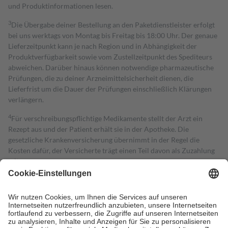
und Produktinformationen lesen.
3
Die Übergabe deiner Bestellung an den Paketdienstleister erfolgt
bei uns werktags von Montag bis Freitag bis 18:00 Uhr. Der genaue
Lieferzeitpunkt kann je nach Region und in Abhängigkeit der
Produktverfügbarkeit sowie vom Zustellzeitpunkt des Spediteurs
abweichen. Darüber hinaus können notwendige pharmazeutische
Prüfungen, die zu deiner Arzneimittelsicherheit dienen, die
Lieferfrist um die Dauer der Prüfungen einschließlich Klärungen
verlängern.
4
Für verschreibungspflichtige Medikamente stellt der Arzt ein
Rezept aus und der Patient erhält sie in der Apotheke. Die
gesetzliche Krankenversicherung übernimmt in der Regel die
Kosten dafür, der Versicherte trägt einen Teil davon als Zuzahlung
mit.
Grundsätzlich leisten Mitglieder Zuzahlungen in Höhe von zehn
Prozent des Abgabepreises,
mindestens
jedoch
fünf Euro
und
höchstens zehn Euro.
Es sind jedoch nie mehr als die tatsächlichen
Kosten der Leistung zu entrichten.
Diese Regeln gelten grundsätzlich auch für Online-Apotheken.
Bei Heilmitteln und häuslicher Krankenpflege beträgt die