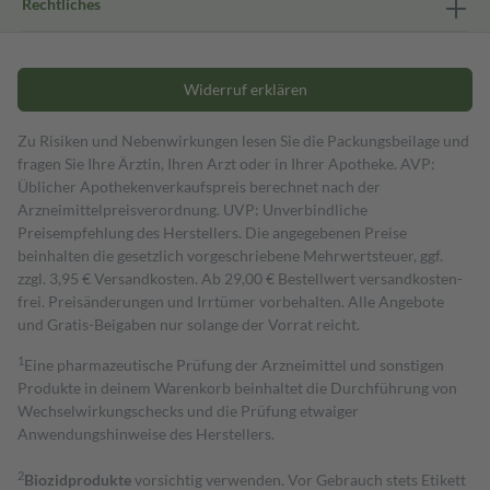
Rechtliches
Widerruf erklären
Zu Risiken und Nebenwirkungen lesen Sie die Packungsbeilage und
fragen Sie Ihre Ärztin, Ihren Arzt oder in Ihrer Apotheke. AVP:
Üblicher Apothekenverkaufspreis berechnet nach der
Arzneimittelpreisverordnung. UVP: Unverbindliche
Preisempfehlung des Herstellers. Die angegebenen Preise
beinhalten die gesetzlich vorgeschriebene Mehrwertsteuer, ggf.
zzgl. 3,95 € Versandkosten. Ab 29,00 € Bestell­wert versand­kosten­
frei. Preisänderungen und Irrtümer vorbehalten. Alle Angebote
und Gratis-Beigaben nur solange der Vorrat reicht.
1
Eine pharmazeutische Prüfung der Arzneimittel und sonstigen
Produkte in deinem Warenkorb beinhaltet die Durchführung von
Wechselwirkungschecks und die Prüfung etwaiger
Anwendungshinweise des Herstellers.
2
Biozidprodukte
vorsichtig verwenden. Vor Gebrauch stets Etikett