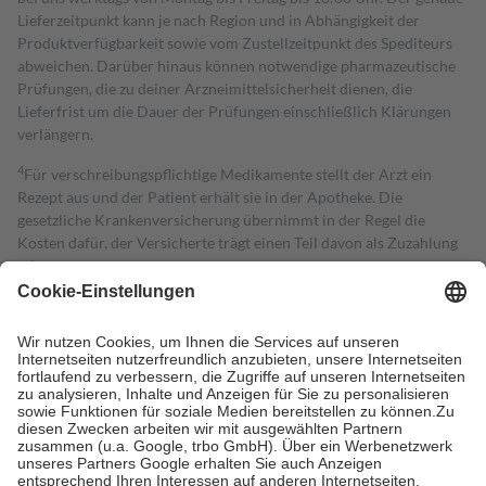
Lieferzeitpunkt kann je nach Region und in Abhängigkeit der
Produktverfügbarkeit sowie vom Zustellzeitpunkt des Spediteurs
abweichen. Darüber hinaus können notwendige pharmazeutische
Prüfungen, die zu deiner Arzneimittelsicherheit dienen, die
Lieferfrist um die Dauer der Prüfungen einschließlich Klärungen
verlängern.
4
Für verschreibungspflichtige Medikamente stellt der Arzt ein
Rezept aus und der Patient erhält sie in der Apotheke. Die
gesetzliche Krankenversicherung übernimmt in der Regel die
Kosten dafür, der Versicherte trägt einen Teil davon als Zuzahlung
mit.
Grundsätzlich leisten Mitglieder Zuzahlungen in Höhe von zehn
Prozent des Abgabepreises,
mindestens
jedoch
fünf Euro
und
höchstens zehn Euro.
Es sind jedoch nie mehr als die tatsächlichen
Kosten der Leistung zu entrichten.
Diese Regeln gelten grundsätzlich auch für Online-Apotheken.
Bei Heilmitteln und häuslicher Krankenpflege beträgt die
Zuzahlung zehn Prozent der Kosten sowie zehn Euro je
Verordnung.
Um das Engagement der Versicherten für ihre eigene Gesundheit zu