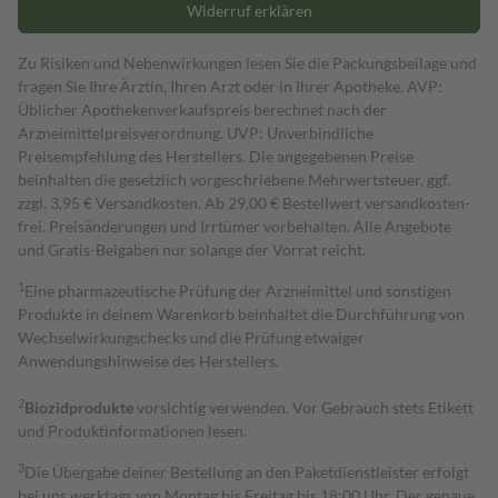
Widerruf erklären
Zu Risiken und Nebenwirkungen lesen Sie die Packungsbeilage und
fragen Sie Ihre Ärztin, Ihren Arzt oder in Ihrer Apotheke. AVP:
Üblicher Apothekenverkaufspreis berechnet nach der
Arzneimittelpreisverordnung. UVP: Unverbindliche
Preisempfehlung des Herstellers. Die angegebenen Preise
beinhalten die gesetzlich vorgeschriebene Mehrwertsteuer, ggf.
zzgl. 3,95 € Versandkosten. Ab 29,00 € Bestell­wert versand­kosten­
frei. Preisänderungen und Irrtümer vorbehalten. Alle Angebote
und Gratis-Beigaben nur solange der Vorrat reicht.
1
Eine pharmazeutische Prüfung der Arzneimittel und sonstigen
Produkte in deinem Warenkorb beinhaltet die Durchführung von
Wechselwirkungschecks und die Prüfung etwaiger
Anwendungshinweise des Herstellers.
2
Biozidprodukte
vorsichtig verwenden. Vor Gebrauch stets Etikett
und Produktinformationen lesen.
3
Die Übergabe deiner Bestellung an den Paketdienstleister erfolgt
bei uns werktags von Montag bis Freitag bis 18:00 Uhr. Der genaue