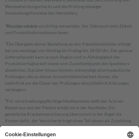
Wechselwirkungschecks und die Prüfung etwaiger
Anwendungshinweise des Herstellers.
2
Biozidprodukte
vorsichtig verwenden. Vor Gebrauch stets Etikett
und Produktinformationen lesen.
3
Die Übergabe deiner Bestellung an den Paketdienstleister erfolgt
bei uns werktags von Montag bis Freitag bis 18:00 Uhr. Der genaue
Lieferzeitpunkt kann je nach Region und in Abhängigkeit der
Produktverfügbarkeit sowie vom Zustellzeitpunkt des Spediteurs
abweichen. Darüber hinaus können notwendige pharmazeutische
Prüfungen, die zu deiner Arzneimittelsicherheit dienen, die
Lieferfrist um die Dauer der Prüfungen einschließlich Klärungen
verlängern.
4
Für verschreibungspflichtige Medikamente stellt der Arzt ein
Rezept aus und der Patient erhält sie in der Apotheke. Die
gesetzliche Krankenversicherung übernimmt in der Regel die
Kosten dafür, der Versicherte trägt einen Teil davon als Zuzahlung
mit.
Grundsätzlich leisten Mitglieder Zuzahlungen in Höhe von zehn