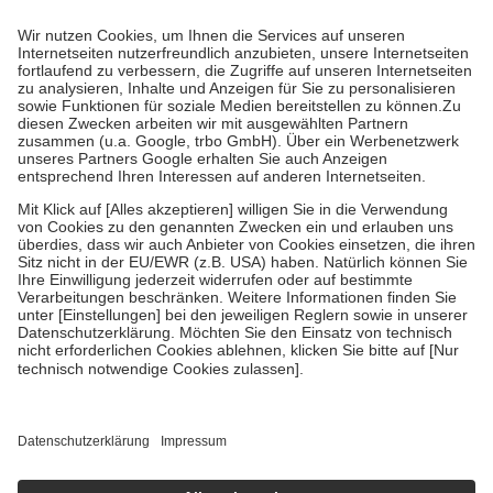
Prozent des Abgabepreises,
mindestens
jedoch
fünf Euro
und
höchstens zehn Euro.
Es sind jedoch nie mehr als die tatsächlichen
Kosten der Leistung zu entrichten.
Diese Regeln gelten grundsätzlich auch für Online-Apotheken.
Bei Heilmitteln und häuslicher Krankenpflege beträgt die
Zuzahlung zehn Prozent der Kosten sowie zehn Euro je
Verordnung.
Um das Engagement der Versicherten für ihre eigene Gesundheit zu
stärken und die besondere Stellung der Familie zu unterstützen,
fallen
keine Zuzahlungen
an bei:
• Kindern und Jugendlichen bis zum vollendeten 18. Lebensjahr
mit Ausnahme der Fahrkosten
• Untersuchungen zur Vorsorge und Früherkennung, die von der
GKV getragen werden
• empfohlenen Schutzimpfungen
• Harn- und Blutteststreifen
Wir nutzen Trusted Shops als unabhängigen Dienstleister für die
Einholung von Bewertungen. Trusted Shops hat Maßnahmen
getroffen, um sicherzustellen, dass es sich um echte Bewertungen
handelt. Mehr Informationen findest du hier:
https://help.etrusted.com/hc/de/articles/4419944605341