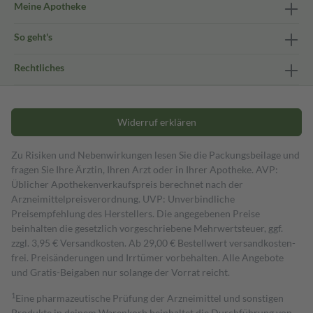
Meine Apotheke
So geht's
Rechtliches
Widerruf erklären
Zu Risiken und Nebenwirkungen lesen Sie die Packungsbeilage und
fragen Sie Ihre Ärztin, Ihren Arzt oder in Ihrer Apotheke. AVP:
Üblicher Apothekenverkaufspreis berechnet nach der
Arzneimittelpreisverordnung. UVP: Unverbindliche
Preisempfehlung des Herstellers. Die angegebenen Preise
beinhalten die gesetzlich vorgeschriebene Mehrwertsteuer, ggf.
zzgl. 3,95 € Versandkosten. Ab 29,00 € Bestell­wert versand­kosten­
frei. Preisänderungen und Irrtümer vorbehalten. Alle Angebote
und Gratis-Beigaben nur solange der Vorrat reicht.
1
Eine pharmazeutische Prüfung der Arzneimittel und sonstigen
Produkte in deinem Warenkorb beinhaltet die Durchführung von