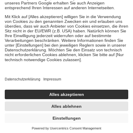
Um das Engagement der Versicherten für ihre eigene Gesundheit zu
stärken und die besondere Stellung der Familie zu unterstützen,
fallen
keine Zuzahlungen
an bei:
• Kindern und Jugendlichen bis zum vollendeten 18. Lebensjahr
mit Ausnahme der Fahrkosten
• Untersuchungen zur Vorsorge und Früherkennung, die von der
GKV getragen werden
• empfohlenen Schutzimpfungen
• Harn- und Blutteststreifen
Wir nutzen Trusted Shops als unabhängigen Dienstleister für die
Einholung von Bewertungen. Trusted Shops hat Maßnahmen
getroffen, um sicherzustellen, dass es sich um echte Bewertungen
handelt. Mehr Informationen findest du hier:
https://help.etrusted.com/hc/de/articles/4419944605341
Einige Bilder und Inhalte wurden unter Zuhilfenahme künstlicher
Intelligenz erstellt.
UVP:
8,82 €
8,40 €