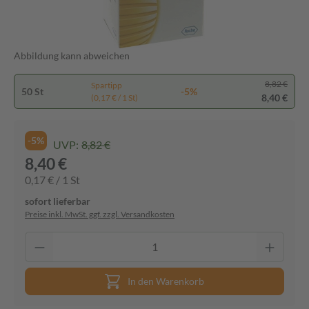
Abbildung kann abweichen
8,82 €
Spartipp
50 St
-5%
8,40 €
(0,17 € / 1 St)
-5%
UVP:
8,82 €
8,40 €
0,17 € / 1 St
sofort lieferbar
Preise inkl. MwSt. ggf. zzgl. Versandkosten
In den Warenkorb