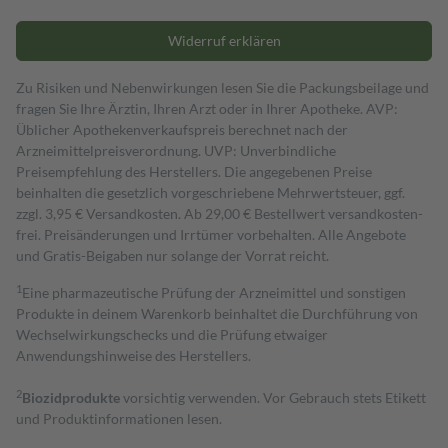
Widerruf erklären
Zu Risiken und Nebenwirkungen lesen Sie die Packungsbeilage und
fragen Sie Ihre Ärztin, Ihren Arzt oder in Ihrer Apotheke. AVP:
Üblicher Apothekenverkaufspreis berechnet nach der
Arzneimittelpreisverordnung. UVP: Unverbindliche
Preisempfehlung des Herstellers. Die angegebenen Preise
beinhalten die gesetzlich vorgeschriebene Mehrwertsteuer, ggf.
zzgl. 3,95 € Versandkosten. Ab 29,00 € Bestell­wert versand­kosten­
frei. Preisänderungen und Irrtümer vorbehalten. Alle Angebote
und Gratis-Beigaben nur solange der Vorrat reicht.
1
Eine pharmazeutische Prüfung der Arzneimittel und sonstigen
Produkte in deinem Warenkorb beinhaltet die Durchführung von
Wechselwirkungschecks und die Prüfung etwaiger
Anwendungshinweise des Herstellers.
2
Biozidprodukte
vorsichtig verwenden. Vor Gebrauch stets Etikett
und Produktinformationen lesen.