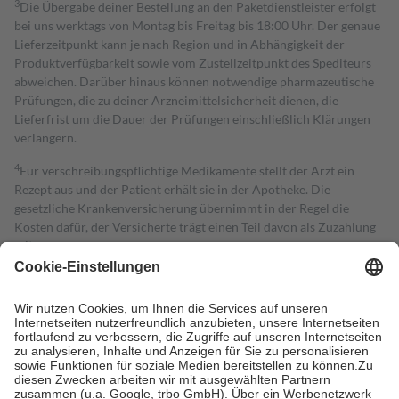
3
Die Übergabe deiner Bestellung an den Paketdienstleister erfolgt
bei uns werktags von Montag bis Freitag bis 18:00 Uhr. Der genaue
Lieferzeitpunkt kann je nach Region und in Abhängigkeit der
Produktverfügbarkeit sowie vom Zustellzeitpunkt des Spediteurs
abweichen. Darüber hinaus können notwendige pharmazeutische
Prüfungen, die zu deiner Arzneimittelsicherheit dienen, die
Lieferfrist um die Dauer der Prüfungen einschließlich Klärungen
verlängern.
4
Für verschreibungspflichtige Medikamente stellt der Arzt ein
Rezept aus und der Patient erhält sie in der Apotheke. Die
gesetzliche Krankenversicherung übernimmt in der Regel die
Kosten dafür, der Versicherte trägt einen Teil davon als Zuzahlung
mit.
Grundsätzlich leisten Mitglieder Zuzahlungen in Höhe von zehn
Prozent des Abgabepreises,
mindestens
jedoch
fünf Euro
und
höchstens zehn Euro.
Es sind jedoch nie mehr als die tatsächlichen
Kosten der Leistung zu entrichten.
Diese Regeln gelten grundsätzlich auch für Online-Apotheken.
Bei Heilmitteln und häuslicher Krankenpflege beträgt die
Zuzahlung zehn Prozent der Kosten sowie zehn Euro je
Verordnung.