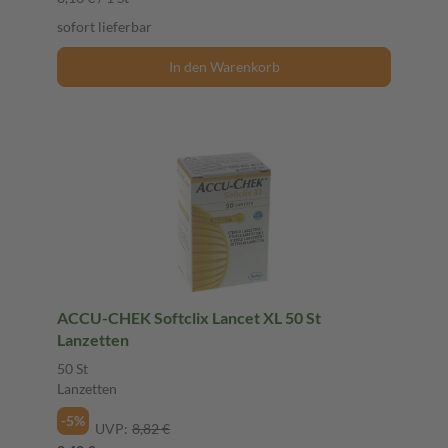
sofort lieferbar
In den Warenkorb
ACCU-CHEK Softclix Lancet XL 50 St
Lanzetten
50 St
Lanzetten
-5%
UVP:
8,82 €