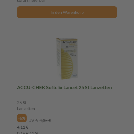
sofort lieferbar
In den Warenkorb
ACCU-CHEK Softclix Lancet 25 St Lanzetten
25 St
Lanzetten
-6%
UVP:
4,35 €
4,11 €
0,16 € / 1 St