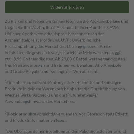
Widerruf erklären
Zu Risiken und Nebenwirkungen lesen Sie die Packungsbeilage und
fragen Sie Ihre Ärztin, Ihren Arzt oder in Ihrer Apotheke. AVP:
Üblicher Apothekenverkaufspreis berechnet nach der
Arzneimittelpreisverordnung. UVP: Unverbindliche
Preisempfehlung des Herstellers. Die angegebenen Preise
beinhalten die gesetzlich vorgeschriebene Mehrwertsteuer, ggf.
zzgl. 3,95 € Versandkosten. Ab 29,00 € Bestell­wert versand­kosten­
frei. Preisänderungen und Irrtümer vorbehalten. Alle Angebote
und Gratis-Beigaben nur solange der Vorrat reicht.
1
Eine pharmazeutische Prüfung der Arzneimittel und sonstigen
Produkte in deinem Warenkorb beinhaltet die Durchführung von
Wechselwirkungschecks und die Prüfung etwaiger
Anwendungshinweise des Herstellers.
2
Biozidprodukte
vorsichtig verwenden. Vor Gebrauch stets Etikett
und Produktinformationen lesen.
3
Die Übergabe deiner Bestellung an den Paketdienstleister erfolgt