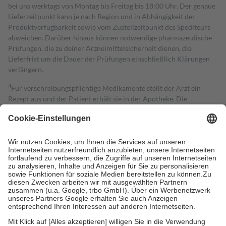
bei uns werktags von Montag bis Freitag bis 18:00 Uhr. Der genaue
Lieferzeitpunkt kann je nach Region und in Abhängigkeit der
Produktverfügbarkeit sowie vom Zustellzeitpunkt des Spediteurs
abweichen. Darüber hinaus können notwendige pharmazeutische
Prüfungen, die zu deiner Arzneimittelsicherheit dienen, die
Lieferfrist um die Dauer der Prüfungen einschließlich Klärungen
verlängern.
4
Für verschreibungspflichtige Medikamente stellt der Arzt ein
Rezept aus und der Patient erhält sie in der Apotheke. Die
gesetzliche Krankenversicherung übernimmt in der Regel die
Kosten dafür, der Versicherte trägt einen Teil davon als Zuzahlung
mit.
Grundsätzlich leisten Mitglieder Zuzahlungen in Höhe von zehn
Prozent des Abgabepreises,
mindestens
jedoch
fünf Euro
und
höchstens zehn Euro.
Es sind jedoch nie mehr als die tatsächlichen
Kosten der Leistung zu entrichten.
Diese Regeln gelten grundsätzlich auch für Online-Apotheken.
Bei Heilmitteln und häuslicher Krankenpflege beträgt die
Zuzahlung zehn Prozent der Kosten sowie zehn Euro je
Verordnung.
Um das Engagement der Versicherten für ihre eigene Gesundheit zu