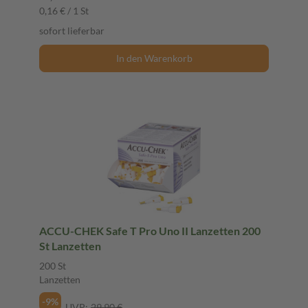
0,16 € / 1 St
sofort lieferbar
In den Warenkorb
ACCU-CHEK Safe T Pro Uno II Lanzetten 200
St Lanzetten
200 St
Lanzetten
-9%
UVP:
29,90 €