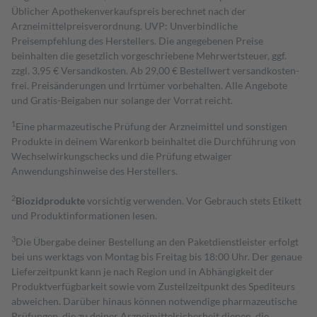
Üblicher Apothekenverkaufspreis berechnet nach der
Arzneimittelpreisverordnung. UVP: Unverbindliche
Preisempfehlung des Herstellers. Die angegebenen Preise
beinhalten die gesetzlich vorgeschriebene Mehrwertsteuer, ggf.
zzgl. 3,95 € Versandkosten. Ab 29,00 € Bestell­wert versand­kosten­
frei. Preisänderungen und Irrtümer vorbehalten. Alle Angebote
und Gratis-Beigaben nur solange der Vorrat reicht.
1
Eine pharmazeutische Prüfung der Arzneimittel und sonstigen
Produkte in deinem Warenkorb beinhaltet die Durchführung von
Wechselwirkungschecks und die Prüfung etwaiger
Anwendungshinweise des Herstellers.
2
Biozidprodukte
vorsichtig verwenden. Vor Gebrauch stets Etikett
und Produktinformationen lesen.
3
Die Übergabe deiner Bestellung an den Paketdienstleister erfolgt
bei uns werktags von Montag bis Freitag bis 18:00 Uhr. Der genaue
Lieferzeitpunkt kann je nach Region und in Abhängigkeit der
Produktverfügbarkeit sowie vom Zustellzeitpunkt des Spediteurs
abweichen. Darüber hinaus können notwendige pharmazeutische
Prüfungen, die zu deiner Arzneimittelsicherheit dienen, die