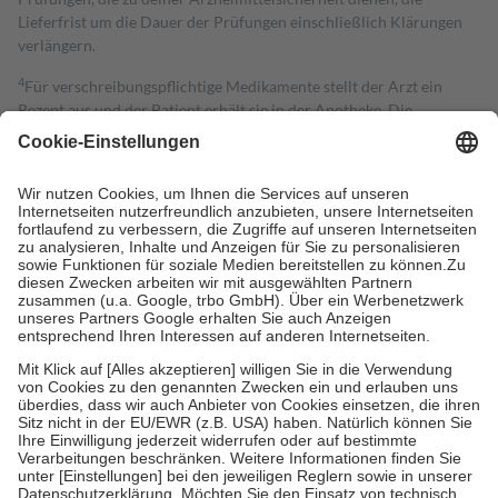
Lieferfrist um die Dauer der Prüfungen einschließlich Klärungen
verlängern.
4
Für verschreibungspflichtige Medikamente stellt der Arzt ein
Rezept aus und der Patient erhält sie in der Apotheke. Die
gesetzliche Krankenversicherung übernimmt in der Regel die
Kosten dafür, der Versicherte trägt einen Teil davon als Zuzahlung
mit.
Grundsätzlich leisten Mitglieder Zuzahlungen in Höhe von zehn
Prozent des Abgabepreises,
mindestens
jedoch
fünf Euro
und
höchstens zehn Euro.
Es sind jedoch nie mehr als die tatsächlichen
Kosten der Leistung zu entrichten.
Diese Regeln gelten grundsätzlich auch für Online-Apotheken.
Bei Heilmitteln und häuslicher Krankenpflege beträgt die
Zuzahlung zehn Prozent der Kosten sowie zehn Euro je
Verordnung.
Um das Engagement der Versicherten für ihre eigene Gesundheit zu
stärken und die besondere Stellung der Familie zu unterstützen,
fallen
keine Zuzahlungen
an bei:
• Kindern und Jugendlichen bis zum vollendeten 18. Lebensjahr
mit Ausnahme der Fahrkosten