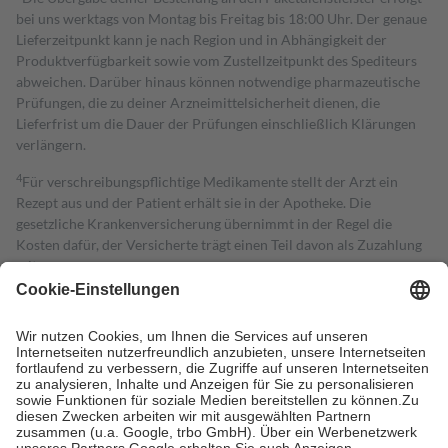
bei uns werktags von Montag bis Freitag bis 18:00 Uhr. Der genaue
Lieferzeitpunkt kann je nach Region und in Abhängigkeit der
Produktverfügbarkeit sowie vom Zustellzeitpunkt des Spediteurs
abweichen. Darüber hinaus können notwendige pharmazeutische
Prüfungen, die zu deiner Arzneimittelsicherheit dienen, die
Lieferfrist um die Dauer der Prüfungen einschließlich Klärungen
verlängern.
4
Für verschreibungspflichtige Medikamente stellt der Arzt ein
Rezept aus und der Patient erhält sie in der Apotheke. Die
gesetzliche Krankenversicherung übernimmt in der Regel die
Kosten dafür, der Versicherte trägt einen Teil davon als Zuzahlung
mit.
Grundsätzlich leisten Mitglieder Zuzahlungen in Höhe von zehn
Prozent des Abgabepreises,
mindestens
jedoch
fünf Euro
und
höchstens zehn Euro.
Es sind jedoch nie mehr als die tatsächlichen
Kosten der Leistung zu entrichten.
Diese Regeln gelten grundsätzlich auch für Online-Apotheken.
Bei Heilmitteln und häuslicher Krankenpflege beträgt die
Zuzahlung zehn Prozent der Kosten sowie zehn Euro je
Verordnung.