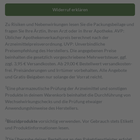
Widerruf erklären
Zu Risiken und Nebenwirkungen lesen Sie die Packungsbeilage und
fragen Sie Ihre Ärztin, Ihren Arzt oder in Ihrer Apotheke. AVP:
Üblicher Apothekenverkaufspreis berechnet nach der
Arzneimittelpreisverordnung. UVP: Unverbindliche
Preisempfehlung des Herstellers. Die angegebenen Preise
beinhalten die gesetzlich vorgeschriebene Mehrwertsteuer, ggf.
zzgl. 3,95 € Versandkosten. Ab 29,00 € Bestell­wert versand­kosten­
frei. Preisänderungen und Irrtümer vorbehalten. Alle Angebote
und Gratis-Beigaben nur solange der Vorrat reicht.
1
Eine pharmazeutische Prüfung der Arzneimittel und sonstigen
Produkte in deinem Warenkorb beinhaltet die Durchführung von
Wechselwirkungschecks und die Prüfung etwaiger
Anwendungshinweise des Herstellers.
2
Biozidprodukte
vorsichtig verwenden. Vor Gebrauch stets Etikett
und Produktinformationen lesen.
3
Die Übergabe deiner Bestellung an den Paketdienstleister erfolgt