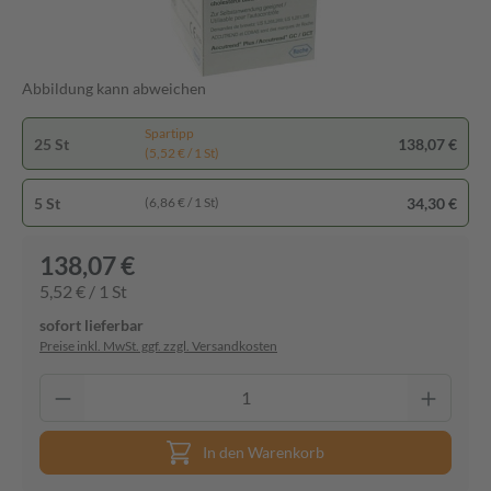
Abbildung kann abweichen
Spartipp
25 St
138,07 €
(5,52 € / 1 St)
5 St
34,30 €
(6,86 € / 1 St)
138,07 €
5,52 € / 1 St
sofort lieferbar
Preise inkl. MwSt. ggf. zzgl. Versandkosten
In den Warenkorb