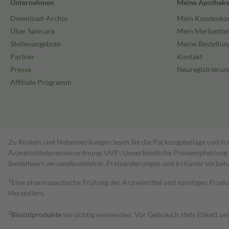
Unternehmen
Meine Apothek
Download-Archiv
Mein Kundenko
Über Sanicare
Mein Merkzettel
Stellenangebote
Meine Bestellun
Partner
Kontakt
Presse
Neuregistrierun
Affiliate Programm
Zu Risiken und Nebenwirkungen lesen Sie die Packungsbeilage und fra
Arzneimittelpreisverordnung. UVP: Unverbindliche Preisempfehlung de
Bestell­wert versand­kosten­frei. Preisänderungen und Irrtümer vorbeh
1
Eine pharmazeutische Prüfung der Arzneimittel und sonstigen Pro
Herstellers.
2
Biozidprodukte
vorsichtig verwenden. Vor Gebrauch stets Etikett u