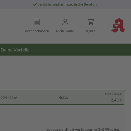
persönliche
pharmazeutische Beratung
Rezept einlösen
Mein Konto
0,00 €
Deine Vorteile
AVP:
5,09 €
-52%
00 € / 1 kg)
2,45 €
voraussichtlich verfügbar in 1-2 Wochen