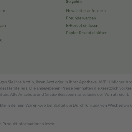
e
So geht's
nto
Newsletter anfordern
Freunde werben
gen
E-Rezept einlösen
Papier Rezept einlösen
g
gen Sie Ihre Ärztin, Ihren Arzt oder in Ihrer Apotheke. AVP: Üblicher A
s Herstellers. Die angegebenen Preise beinhalten die gesetzlich vorgesc
alten. Alle Angebote und Gratis-Beigaben nur solange der Vorrat reicht.
dukte in deinem Warenkorb beinhaltet die Durchführung von Wechselwir
nd Produktinformationen lesen.