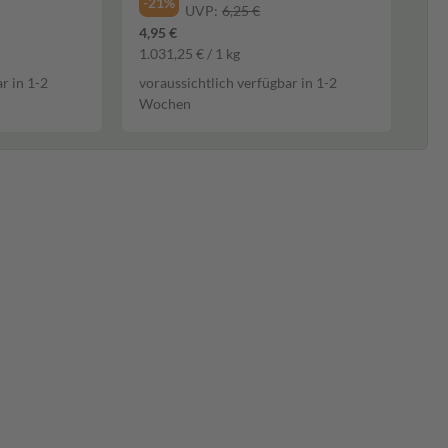
-21%
UVP:
6,25 €
4,95 €
1.031,25 € / 1 kg
r in 1-2
voraussichtlich verfügbar in 1-2
Wochen