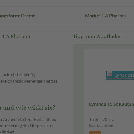
ungsform: Creme
Marke: 1 A Pharma
t 1 A Pharma
Tipp vom Apotheker
uckreiz bei häufig
ereich (rezidivierender Herpes
Lyranda 15 St Kautab
a und wie wirkt sie?
in Arzneimittel zur Behandlung
15 St = 70,5 g
Kautabletten
e Vermehrung des Herpesvirus
lindert.