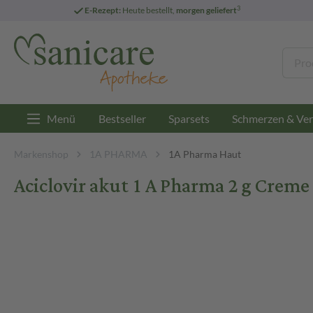
3
E-Rezept:
Heute bestellt,
morgen geliefert
Menü
Bestseller
Sparsets
Schmerzen & Ver
Markenshop
1A PHARMA
1A Pharma Haut
Aciclovir akut 1 A Pharma 2 g Creme