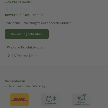
0 von 0 Bewertungen
Anwendung bei älteren Menschen
Ältere Menschen können die Creme ebenfalls anwenden. Besondere
Bewerte dieses Produkt!
nicht erforderlich.
Teile deine Erfahrungen mit anderen Kunden.
Jetzt bequem online auf sanicare.de bestellen!
Bewertung schreiben
Weitere Produkte aus:
1A Pharma Haut
Versandarten
i.d.R. am nächsten Werktag