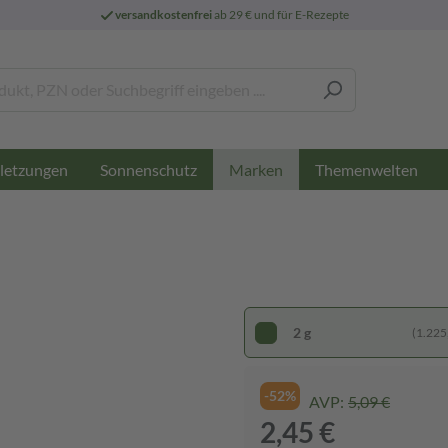
versandkostenfrei
ab 29 € und für E-Rezepte
letzungen
Sonnenschutz
Themenwelten
Marken
2 g
(1.225,
-52%
AVP:
5,09 €
2,45 €