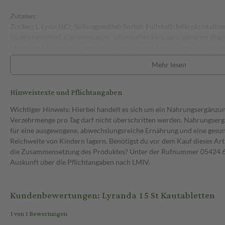
Zutaten:
Zucker; L-Lysin HCl; Süßungsmittel: Sorbit; Füllstoff: Mikrokristallin
Säuerungsmittel: Citronensäure; pflanzliches Fett, ganz gehärtet (Pal
Mono- und Diglyceride von Speisefettsäuren, Magnesiumsalze der Sp
Zinkcitrat; Süßungsmittel: Steviolglycoside aus Stevia; Riboflavin; V
Mehr lesen
Bioflavonoide; Folsäure; Natriumselenat; Vitamin D.
Hinweis:
Hinweistexte und Pflichtangaben
Während der Anwendung von Lyranda sollten Sie keine weiteren zink
Wichtiger Hinweis: Hierbei handelt es sich um ein Nahrungsergänzu
Verzehrmenge pro Tag darf nicht überschritten werden. Nahrungsergä
für eine ausgewogene, abwechslungsreiche Ernährung und eine gesu
Reichweite von Kindern lagern. Benötigst du vor dem Kauf dieses Art
die Zusammensetzung des Produktes? Unter der Rufnummer 05424 6 
Auskunft über die Pflichtangaben nach LMIV.
Kundenbewertungen: Lyranda 15 St Kautabletten
1 von 1 Bewertungen