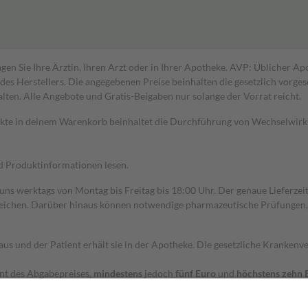
gen Sie Ihre Ärztin, Ihren Arzt oder in Ihrer Apotheke. AVP: Üblicher A
s Herstellers. Die angegebenen Preise beinhalten die gesetzlich vorgesc
alten. Alle Angebote und Gratis-Beigaben nur solange der Vorrat reicht.
dukte in deinem Warenkorb beinhaltet die Durchführung von Wechselwir
nd Produktinformationen lesen.
 uns werktags von Montag bis Freitag bis 18:00 Uhr. Der genaue Lieferze
ichen. Darüber hinaus können notwendige pharmazeutische Prüfungen, die
aus und der Patient erhält sie in der Apotheke. Die gesetzliche Krankenv
ent des Abgabepreises,
mindestens
jedoch
fünf Euro
und
höchstens zehn 