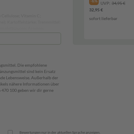
-6%
UVP:
34,95 €
32,95 €
e Cellulose; Vitamin C;
sofort lieferbar
me); Kartoffelstärke; Trennmittel:
eisefettsäuren; Aromen;
itamin B6; Vitamin B12; Citrus-
haltigen Präparate einnehmen.
ngsmittel. Die empfohlene
nzungsmittel sind kein Ersatz
nde Lebensweise. Außerhalb der
ikels nähere Informationen über
470 100 geben wir dir gerne
Bewertungen nur in der aktuellen Sprache anzeigen.