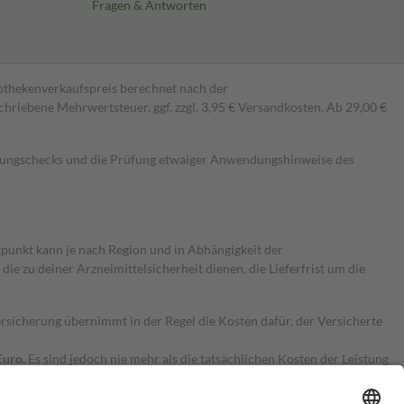
Fragen & Antworten
pothekenverkaufspreis berechnet nach der
hriebene Mehrwertsteuer, ggf. zzgl. 3,95 € Versandkosten. Ab 29,00 €
kungschecks und die Prüfung etwaiger Anwendungshinweise des
itpunkt kann je nach Region und in Abhängigkeit der
 zu deiner Arzneimittelsicherheit dienen, die Lieferfrist um die
ersicherung übernimmt in der Regel die Kosten dafür, der Versicherte
Euro.
Es sind jedoch nie mehr als die tatsächlichen Kosten der Leistung