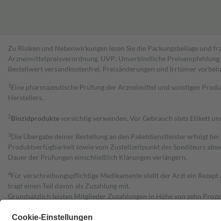
Zu Risiken und Nebenwirkungen lesen Sie die Packungsbeilage und fra
Arzneimittelpreisverordnung. UVP: Unverbindliche Preisempfehlung de
Bestell­wert versand­kosten­frei. Preisänderungen und Irrtümer vorbeh
1
Eine pharmazeutische Prüfung der Arzneimittel und sonstigen Pro
Herstellers.
2
Biozidprodukte
vorsichtig verwenden. Vor Gebrauch stets Etikett u
3
Die Übergabe deiner Bestellung an den Paketdienstleister erfolgt bei
Produktverfügbarkeit sowie vom Zustellzeitpunkt des Spediteurs abwe
Dauer der Prüfungen einschließlich Klärungen verlängern.
4
Für verschreibungspflichtige Medikamente stellt der Arzt ein Rezept 
trägt einen Teil davon als Zuzahlung mit.
Grundsätzlich leisten Mitglieder Zuzahlungen in Höhe von zehn Proz
zu entrichten.
Diese Regeln gelten grundsätzlich auch für Online-Apotheken.