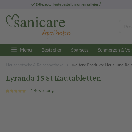
3
E-Rezept:
Heute bestellt,
morgen geliefert
Menü
Bestseller
Sparsets
Schmerzen & Ver
Hausapotheke & Reiseapotheke
weitere Produkte Haus- und Rei
Lyranda 15 St Kautabletten
1 Bewertung