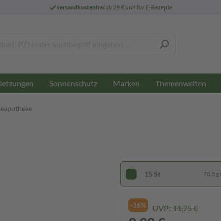
versandkostenfrei
ab 29 € und für E-Rezepte
letzungen
Sonnenschutz
Marken
Themenwelten
seapotheke
15 St
70,5 g 
-16%
UVP:
11,75 €