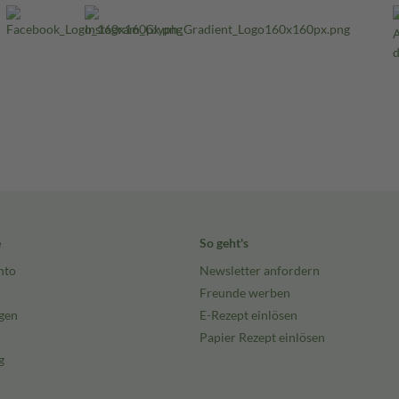
e
So geht's
nto
Newsletter anfordern
Freunde werben
gen
E-Rezept einlösen
Papier Rezept einlösen
g