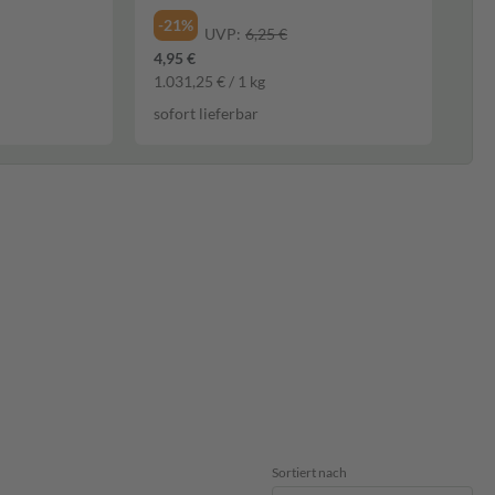
-21%
UVP:
6,25 €
4,95 €
1.031,25 € / 1 kg
sofort lieferbar
Sortiert nach