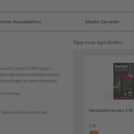
form: Kautabletten
Marke: Lyranda
Tipp vom Apotheker
osäure L-Lysin (1.000 mg pro
tem, die Haut und Schleimhäute:
lsäure tragen zu einer normalen
r Haut bei.
herpotherm neo 1 St
ag verteilt ein. Kann bei
1 St