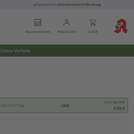
persönliche
pharmazeutische Beratung
Rezept einlösen
Mein Konto
0,00 €
Deine Vorteile
UVP:
11,75 €
-16%
(140,71 € / 1 kg)
9,92 €