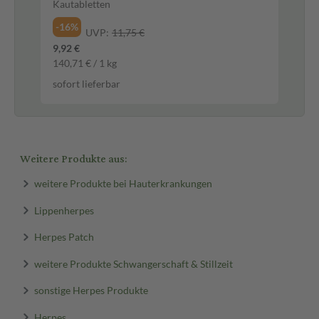
Kautabletten
Fil
-16%
-5
UVP:
11,75 €
9,92 €
5,9
140,71 € / 1 kg
0,1
sofort lieferbar
sof
Weitere Produkte aus:
weitere Produkte bei Hauterkrankungen
Lippenherpes
Herpes Patch
weitere Produkte Schwangerschaft & Stillzeit
sonstige Herpes Produkte
Herpes