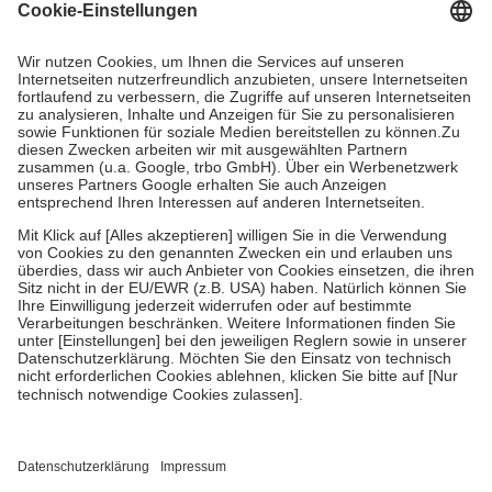
Grundsätzlich leisten Mitglieder Zuzahlungen in Höhe von zehn
Prozent des Abgabepreises,
mindestens
jedoch
fünf Euro
und
höchstens zehn Euro.
Es sind jedoch nie mehr als die tatsächlichen
Kosten der Leistung zu entrichten.
Diese Regeln gelten grundsätzlich auch für Online-Apotheken.
Bei Heilmitteln und häuslicher Krankenpflege beträgt die
Zuzahlung zehn Prozent der Kosten sowie zehn Euro je
Verordnung.
Um das Engagement der Versicherten für ihre eigene Gesundheit zu
stärken und die besondere Stellung der Familie zu unterstützen,
fallen
keine Zuzahlungen
an bei:
• Kindern und Jugendlichen bis zum vollendeten 18. Lebensjahr
mit Ausnahme der Fahrkosten
• Untersuchungen zur Vorsorge und Früherkennung, die von der
GKV getragen werden
• empfohlenen Schutzimpfungen
• Harn- und Blutteststreifen
Wir nutzen Trusted Shops als unabhängigen Dienstleister für die
Einholung von Bewertungen. Trusted Shops hat Maßnahmen
getroffen, um sicherzustellen, dass es sich um echte Bewertungen
handelt. Mehr Informationen findest du hier: