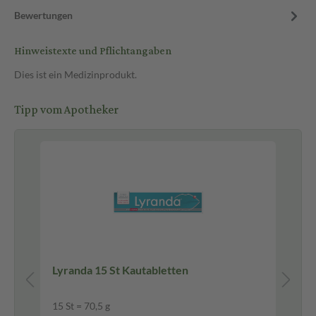
Bewertungen
Hinweistexte und Pflichtangaben
Dies ist ein Medizinprodukt.
Tipp vom Apotheker
n
Lyranda 15 St Kautabletten
15 St = 70,5 g
50 