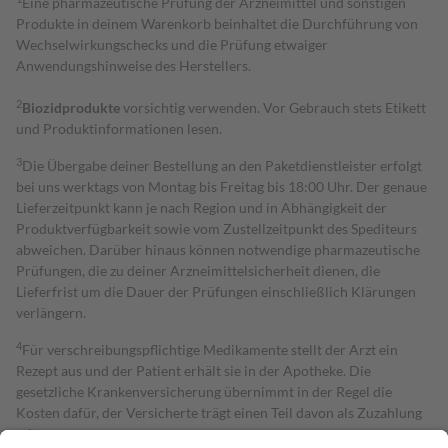
Eine pharmazeutische Prüfung der Arzneimittel und sonstigen
Produkte in deinem Warenkorb beinhaltet die Durchführung von
Wechselwirkungschecks und die Prüfung etwaiger
Anwendungshinweise des Herstellers.
2
Biozidprodukte
vorsichtig verwenden. Vor Gebrauch stets Etikett
und Produktinformationen lesen.
3
Die Übergabe deiner Bestellung an den Paketdienstleister erfolgt
bei uns werktags von Montag bis Freitag bis 18:00 Uhr. Der genaue
Lieferzeitpunkt kann je nach Region und in Abhängigkeit der
Produktverfügbarkeit sowie vom Zustellzeitpunkt des Spediteurs
abweichen. Darüber hinaus können notwendige pharmazeutische
Prüfungen, die zu deiner Arzneimittelsicherheit dienen, die
Lieferfrist um die Dauer der Prüfungen einschließlich Klärungen
verlängern.
4
Für verschreibungspflichtige Medikamente stellt der Arzt ein
Rezept aus und der Patient erhält sie in der Apotheke. Die
gesetzliche Krankenversicherung übernimmt in der Regel die
Kosten dafür, der Versicherte trägt einen Teil davon als Zuzahlung
mit.