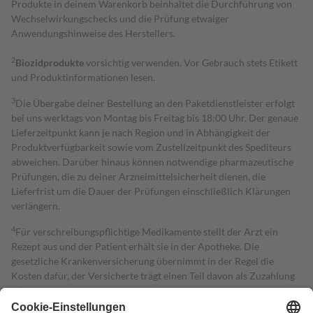
Produkte in deinem Warenkorb beinhaltet die Durchführung von
Wechselwirkungschecks und die Prüfung etwaiger
Anwendungshinweise des Herstellers.
2
Biozidprodukte
vorsichtig verwenden. Vor Gebrauch stets Etikett
und Produktinformationen lesen.
3
Die Übergabe deiner Bestellung an den Paketdienstleister erfolgt
bei uns werktags von Montag bis Freitag bis 18:00 Uhr. Der genaue
Lieferzeitpunkt kann je nach Region und in Abhängigkeit der
Produktverfügbarkeit sowie vom Zustellzeitpunkt des Spediteurs
abweichen. Darüber hinaus können notwendige pharmazeutische
Prüfungen, die zu deiner Arzneimittelsicherheit dienen, die
Lieferfrist um die Dauer der Prüfungen einschließlich Klärungen
verlängern.
4
Für verschreibungspflichtige Medikamente stellt der Arzt ein
Rezept aus und der Patient erhält sie in der Apotheke. Die
gesetzliche Krankenversicherung übernimmt in der Regel die
Kosten dafür, der Versicherte trägt einen Teil davon als Zuzahlung
mit.
Grundsätzlich leisten Mitglieder Zuzahlungen in Höhe von zehn