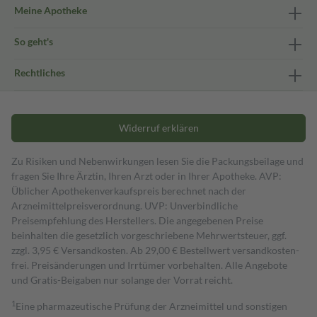
Meine Apotheke
So geht's
Rechtliches
Widerruf erklären
Zu Risiken und Nebenwirkungen lesen Sie die Packungsbeilage und
fragen Sie Ihre Ärztin, Ihren Arzt oder in Ihrer Apotheke. AVP:
Üblicher Apothekenverkaufspreis berechnet nach der
Arzneimittelpreisverordnung. UVP: Unverbindliche
Preisempfehlung des Herstellers. Die angegebenen Preise
beinhalten die gesetzlich vorgeschriebene Mehrwertsteuer, ggf.
zzgl. 3,95 € Versandkosten. Ab 29,00 € Bestell­wert versand­kosten­
frei. Preisänderungen und Irrtümer vorbehalten. Alle Angebote
und Gratis-Beigaben nur solange der Vorrat reicht.
1
Eine pharmazeutische Prüfung der Arzneimittel und sonstigen