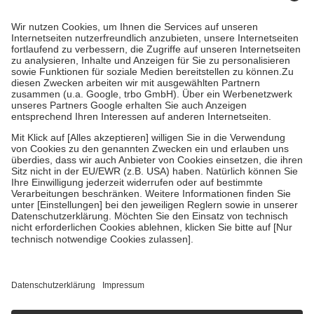
Prozent des Abgabepreises,
mindestens
jedoch
fünf Euro
und
höchstens zehn Euro.
Es sind jedoch nie mehr als die tatsächlichen
Kosten der Leistung zu entrichten.
Diese Regeln gelten grundsätzlich auch für Online-Apotheken.
Bei Heilmitteln und häuslicher Krankenpflege beträgt die
Zuzahlung zehn Prozent der Kosten sowie zehn Euro je
Verordnung.
Um das Engagement der Versicherten für ihre eigene Gesundheit zu
stärken und die besondere Stellung der Familie zu unterstützen,
fallen
keine Zuzahlungen
an bei:
• Kindern und Jugendlichen bis zum vollendeten 18. Lebensjahr
mit Ausnahme der Fahrkosten
• Untersuchungen zur Vorsorge und Früherkennung, die von der
GKV getragen werden
• empfohlenen Schutzimpfungen
• Harn- und Blutteststreifen
Wir nutzen Trusted Shops als unabhängigen Dienstleister für die
Einholung von Bewertungen. Trusted Shops hat Maßnahmen
getroffen, um sicherzustellen, dass es sich um echte Bewertungen
handelt. Mehr Informationen findest du hier:
https://help.etrusted.com/hc/de/articles/4419944605341