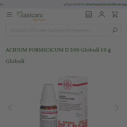
3
eliefert
versandkostenfrei
ab 29 € und für
ACIDUM FORMICICUM D 200 Globuli 10 g
Globuli