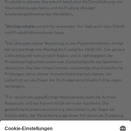
Produkte in deinem Warenkorb beinhaltet die Durchführung von
Wechselwirkungschecks und die Prüfung etwaiger
Anwendungshinweise des Herstellers.
2
Biozidprodukte
vorsichtig verwenden. Vor Gebrauch stets Etikett
und Produktinformationen lesen.
3
Die Übergabe deiner Bestellung an den Paketdienstleister erfolgt
bei uns werktags von Montag bis Freitag bis 18:00 Uhr. Der genaue
Lieferzeitpunkt kann je nach Region und in Abhängigkeit der
Produktverfügbarkeit sowie vom Zustellzeitpunkt des Spediteurs
abweichen. Darüber hinaus können notwendige pharmazeutische
Prüfungen, die zu deiner Arzneimittelsicherheit dienen, die
Lieferfrist um die Dauer der Prüfungen einschließlich Klärungen
verlängern.
4
Für verschreibungspflichtige Medikamente stellt der Arzt ein
Rezept aus und der Patient erhält sie in der Apotheke. Die
gesetzliche Krankenversicherung übernimmt in der Regel die
Kosten dafür, der Versicherte trägt einen Teil davon als Zuzahlung
mit.
Grundsätzlich leisten Mitglieder Zuzahlungen in Höhe von zehn