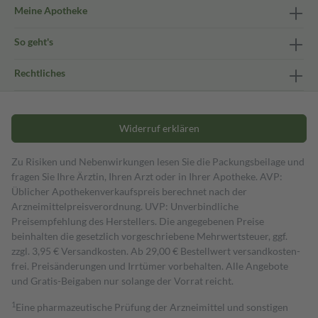
Meine Apotheke
So geht's
Rechtliches
Widerruf erklären
Zu Risiken und Nebenwirkungen lesen Sie die Packungsbeilage und
fragen Sie Ihre Ärztin, Ihren Arzt oder in Ihrer Apotheke. AVP:
Üblicher Apothekenverkaufspreis berechnet nach der
Arzneimittelpreisverordnung. UVP: Unverbindliche
Preisempfehlung des Herstellers. Die angegebenen Preise
beinhalten die gesetzlich vorgeschriebene Mehrwertsteuer, ggf.
zzgl. 3,95 € Versandkosten. Ab 29,00 € Bestell­wert versand­kosten­
frei. Preisänderungen und Irrtümer vorbehalten. Alle Angebote
und Gratis-Beigaben nur solange der Vorrat reicht.
1
Eine pharmazeutische Prüfung der Arzneimittel und sonstigen