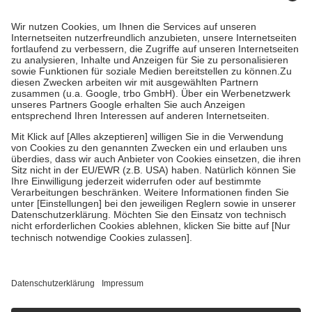
Prozent des Abgabepreises,
mindestens
jedoch
fünf Euro
und
höchstens zehn Euro.
Es sind jedoch nie mehr als die tatsächlichen
Kosten der Leistung zu entrichten.
Diese Regeln gelten grundsätzlich auch für Online-Apotheken.
Bei Heilmitteln und häuslicher Krankenpflege beträgt die
Zuzahlung zehn Prozent der Kosten sowie zehn Euro je
Verordnung.
Um das Engagement der Versicherten für ihre eigene Gesundheit zu
stärken und die besondere Stellung der Familie zu unterstützen,
fallen
keine Zuzahlungen
an bei:
• Kindern und Jugendlichen bis zum vollendeten 18. Lebensjahr
mit Ausnahme der Fahrkosten
• Untersuchungen zur Vorsorge und Früherkennung, die von der
GKV getragen werden
• empfohlenen Schutzimpfungen
• Harn- und Blutteststreifen
Wir nutzen Trusted Shops als unabhängigen Dienstleister für die
Einholung von Bewertungen. Trusted Shops hat Maßnahmen
getroffen, um sicherzustellen, dass es sich um echte Bewertungen
handelt. Mehr Informationen findest du hier:
https://help.etrusted.com/hc/de/articles/4419944605341