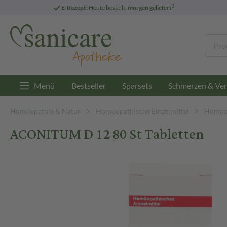
3
E-Rezept:
Heute bestellt,
morgen geliefert
Menü
Bestseller
Sparsets
Schmerzen & Ver
Homöopathie & Natur
Homöopathische Einzelmittel
Homöop
ACONITUM D 12 80 St Tabletten