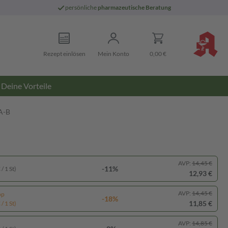
persönliche
pharmazeutische Beratung
Rezept einlösen
Mein Konto
0,00 €
Deine Vorteile
A-B
AVP:
14,45 €
-11%
/ 1 St)
12,93 €
AVP:
14,45 €
pp
-18%
11,85 €
/ 1 St)
AVP:
14,85 €