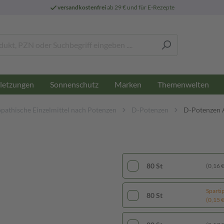
versandkostenfrei
ab 29 € und für E-Rezepte
letzungen
Sonnenschutz
Marken
Themenwelten
athische Einzelmittel nach Potenzen
D-Potenzen
D-Potenzen 
80 St
(0,16 € 
Sparti
80 St
(0,15 € 