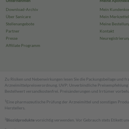
Unternehmen
Meine Apothek
Download-Archiv
Mein Kundenko
Über Sanicare
Mein Merkzettel
Stellenangebote
Meine Bestellun
Partner
Kontakt
Presse
Neuregistrierun
Affiliate Programm
Zu Risiken und Nebenwirkungen lesen Sie die Packungsbeilage und fra
Arzneimittelpreisverordnung. UVP: Unverbindliche Preisempfehlung de
Bestell­wert versand­kosten­frei. Preisänderungen und Irrtümer vorbeh
1
Eine pharmazeutische Prüfung der Arzneimittel und sonstigen Pro
Herstellers.
2
Biozidprodukte
vorsichtig verwenden. Vor Gebrauch stets Etikett u