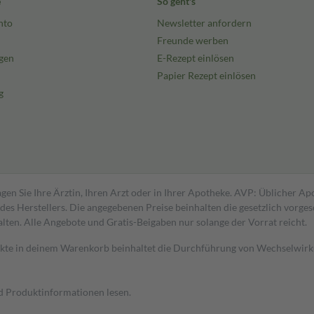
e
So geht's
nto
Newsletter anfordern
Freunde werben
gen
E-Rezept einlösen
Papier Rezept einlösen
g
gen Sie Ihre Ärztin, Ihren Arzt oder in Ihrer Apotheke. AVP: Üblicher A
s Herstellers. Die angegebenen Preise beinhalten die gesetzlich vorgesc
alten. Alle Angebote und Gratis-Beigaben nur solange der Vorrat reicht.
dukte in deinem Warenkorb beinhaltet die Durchführung von Wechselwir
nd Produktinformationen lesen.