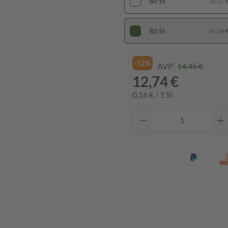
80 St
(0,17 € 
80 St
(0,16 € 
-12%
AVP:
14,45 €
12,74 €
0,16 € / 1 St