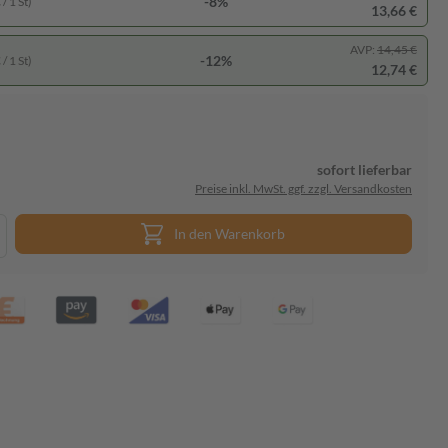
-8%
/ 1 St)
13,66 €
AVP:
14,45 €
-12%
/ 1 St)
12,74 €
sofort lieferbar
Preise inkl. MwSt. ggf. zzgl. Versandkosten
In den Warenkorb