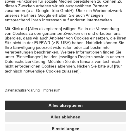
Zuzahlung zehn Prozent der Kosten sowie zehn Euro je
Verordnung.
Um das Engagement der Versicherten für ihre eigene Gesundheit zu
stärken und die besondere Stellung der Familie zu unterstützen,
fallen
keine Zuzahlungen
an bei:
• Kindern und Jugendlichen bis zum vollendeten 18. Lebensjahr
mit Ausnahme der Fahrkosten
• Untersuchungen zur Vorsorge und Früherkennung, die von der
GKV getragen werden
• empfohlenen Schutzimpfungen
• Harn- und Blutteststreifen
Wir nutzen Trusted Shops als unabhängigen Dienstleister für die
Einholung von Bewertungen. Trusted Shops hat Maßnahmen
getroffen, um sicherzustellen, dass es sich um echte Bewertungen
handelt. Mehr Informationen findest du hier:
https://help.etrusted.com/hc/de/articles/4419944605341
Einige Bilder und Inhalte wurden unter Zuhilfenahme künstlicher
Intelligenz erstellt.