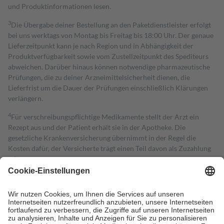
und Produktinformationen lesen.
3
Die Übergabe deiner Bestellung an den Paketdienstleister erfolgt
bei uns werktags von Montag bis Freitag bis 18:00 Uhr. Der genaue
Lieferzeitpunkt kann je nach Region und in Abhängigkeit der
Produktverfügbarkeit sowie vom Zustellzeitpunkt des Spediteurs
abweichen. Darüber hinaus können notwendige pharmazeutische
Prüfungen, die zu deiner Arzneimittelsicherheit dienen, die
Lieferfrist um die Dauer der Prüfungen einschließlich Klärungen
verlängern.
4
Für verschreibungspflichtige Medikamente stellt der Arzt ein
Rezept aus und der Patient erhält sie in der Apotheke. Die
gesetzliche Krankenversicherung übernimmt in der Regel die
Kosten dafür, der Versicherte trägt einen Teil davon als Zuzahlung
mit.
Grundsätzlich leisten Mitglieder Zuzahlungen in Höhe von zehn
Prozent des Abgabepreises,
mindestens
jedoch
fünf Euro
und
höchstens zehn Euro.
Es sind jedoch nie mehr als die tatsächlichen
Kosten der Leistung zu entrichten.
Diese Regeln gelten grundsätzlich auch für Online-Apotheken.
Bei Heilmitteln und häuslicher Krankenpflege beträgt die