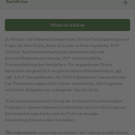
Rechtliches
Widerruf erklären
Zu Risiken und Nebenwirkungen lesen Sie die Packungsbeilage und
fragen Sie Ihre Ärztin, Ihren Arzt oder in Ihrer Apotheke. AVP:
Üblicher Apothekenverkaufspreis berechnet nach der
Arzneimittelpreisverordnung. UVP: Unverbindliche
Preisempfehlung des Herstellers. Die angegebenen Preise
beinhalten die gesetzlich vorgeschriebene Mehrwertsteuer, ggf.
zzgl. 3,95 € Versandkosten. Ab 29,00 € Bestell­wert versand­kosten­
frei. Preisänderungen und Irrtümer vorbehalten. Alle Angebote
und Gratis-Beigaben nur solange der Vorrat reicht.
1
Eine pharmazeutische Prüfung der Arzneimittel und sonstigen
Produkte in deinem Warenkorb beinhaltet die Durchführung von
Wechselwirkungschecks und die Prüfung etwaiger
Anwendungshinweise des Herstellers.
2
Biozidprodukte
vorsichtig verwenden. Vor Gebrauch stets Etikett