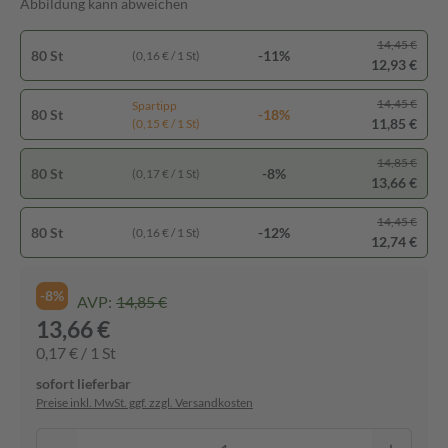
Abbildung kann abweichen
14,45 €
80 St
-11%
(0,16 € / 1 St)
12,93 €
14,45 €
Spartipp
80 St
-18%
11,85 €
(0,15 € / 1 St)
14,85 €
80 St
-8%
(0,17 € / 1 St)
13,66 €
14,45 €
80 St
-12%
(0,16 € / 1 St)
12,74 €
-8%
AVP:
14,85 €
13,66 €
0,17 € / 1 St
sofort lieferbar
Preise inkl. MwSt. ggf. zzgl. Versandkosten