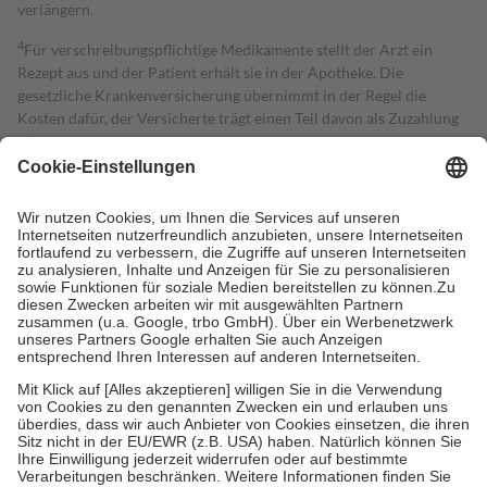
verlängern.
4
Für verschreibungspflichtige Medikamente stellt der Arzt ein
Rezept aus und der Patient erhält sie in der Apotheke. Die
gesetzliche Krankenversicherung übernimmt in der Regel die
Kosten dafür, der Versicherte trägt einen Teil davon als Zuzahlung
mit.
Grundsätzlich leisten Mitglieder Zuzahlungen in Höhe von zehn
Prozent des Abgabepreises,
mindestens
jedoch
fünf Euro
und
höchstens zehn Euro.
Es sind jedoch nie mehr als die tatsächlichen
Kosten der Leistung zu entrichten.
Diese Regeln gelten grundsätzlich auch für Online-Apotheken.
Bei Heilmitteln und häuslicher Krankenpflege beträgt die
Zuzahlung zehn Prozent der Kosten sowie zehn Euro je
Verordnung.
Um das Engagement der Versicherten für ihre eigene Gesundheit zu
stärken und die besondere Stellung der Familie zu unterstützen,
fallen
keine Zuzahlungen
an bei:
• Kindern und Jugendlichen bis zum vollendeten 18. Lebensjahr
mit Ausnahme der Fahrkosten
• Untersuchungen zur Vorsorge und Früherkennung, die von der
GKV getragen werden