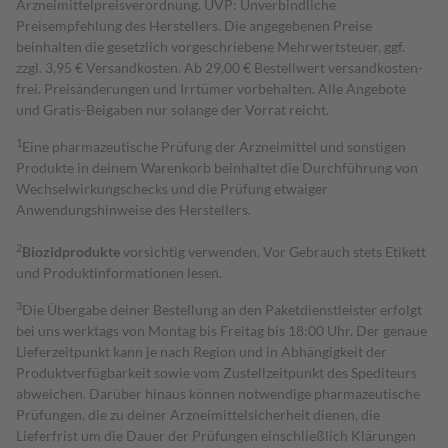
Arzneimittelpreisverordnung. UVP: Unverbindliche
Preisempfehlung des Herstellers. Die angegebenen Preise
beinhalten die gesetzlich vorgeschriebene Mehrwertsteuer, ggf.
zzgl. 3,95 € Versandkosten. Ab 29,00 € Bestell­wert versand­kosten­
frei. Preisänderungen und Irrtümer vorbehalten. Alle Angebote
und Gratis-Beigaben nur solange der Vorrat reicht.
1
Eine pharmazeutische Prüfung der Arzneimittel und sonstigen
Produkte in deinem Warenkorb beinhaltet die Durchführung von
Wechselwirkungschecks und die Prüfung etwaiger
Anwendungshinweise des Herstellers.
2
Biozidprodukte
vorsichtig verwenden. Vor Gebrauch stets Etikett
und Produktinformationen lesen.
3
Die Übergabe deiner Bestellung an den Paketdienstleister erfolgt
bei uns werktags von Montag bis Freitag bis 18:00 Uhr. Der genaue
Lieferzeitpunkt kann je nach Region und in Abhängigkeit der
Produktverfügbarkeit sowie vom Zustellzeitpunkt des Spediteurs
abweichen. Darüber hinaus können notwendige pharmazeutische
Prüfungen, die zu deiner Arzneimittelsicherheit dienen, die
Lieferfrist um die Dauer der Prüfungen einschließlich Klärungen