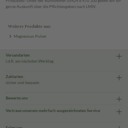
Produktes? Unter der Rufnummer 05424 6 470 100 geben wir dir
gerne Auskunft über die Pflichtangaben nach LMIV.
Weitere Produkte aus:
Magnesium Pulver
Versandarten
i.d.R. am nächsten Werktag
Zahlarten
sicher und bequem
Bewerte uns
Vertraue unserem mehrfach ausgezeichneten Service
Folge uns