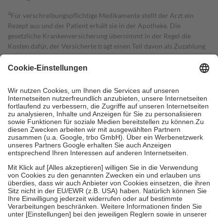
4
Für verschreibungspflichtige Medikamente stellt der Arzt ein
Rezept aus und der Patient erhält sie in der Apotheke. Die
gesetzliche Krankenversicherung übernimmt in der Regel die
Kosten dafür, der Versicherte trägt einen Teil davon als Zuzahlung
mit.
Grundsätzlich leisten Mitglieder Zuzahlungen in Höhe von zehn
Prozent des Abgabepreises,
mindestens
jedoch
fünf Euro
und
höchstens zehn Euro.
Es sind jedoch nie mehr als die tatsächlichen
Kosten der Leistung zu entrichten.
Diese Regeln gelten grundsätzlich auch für Online-Apotheken.
Bei Heilmitteln und häuslicher Krankenpflege beträgt die
Zuzahlung zehn Prozent der Kosten sowie zehn Euro je
Verordnung.
Um das Engagement der Versicherten für ihre eigene Gesundheit zu
stärken und die besondere Stellung der Familie zu unterstützen,
fallen
keine Zuzahlungen
an bei:
• Kindern und Jugendlichen bis zum vollendeten 18. Lebensjahr
mit Ausnahme der Fahrkosten
• Untersuchungen zur Vorsorge und Früherkennung, die von der
GKV getragen werden