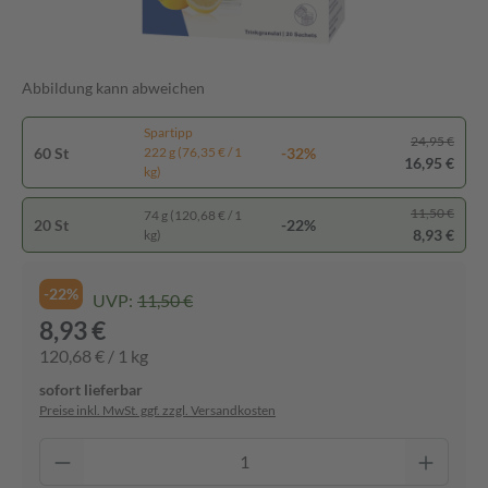
Abbildung kann abweichen
Spartipp
24,95 €
60 St
-32%
222 g (76,35 € / 1
16,95 €
kg)
11,50 €
74 g (120,68 € / 1
20 St
-22%
8,93 €
kg)
-22%
UVP:
11,50 €
8,93 €
120,68 € / 1 kg
sofort lieferbar
Preise inkl. MwSt. ggf. zzgl. Versandkosten