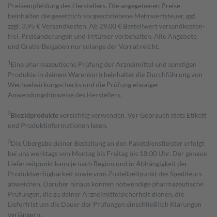
Preisempfehlung des Herstellers. Die angegebenen Preise
beinhalten die gesetzlich vorgeschriebene Mehrwertsteuer, ggf.
zzgl. 3,95 € Versandkosten. Ab 29,00 € Bestell­wert versand­kosten­
frei. Preisänderungen und Irrtümer vorbehalten. Alle Angebote
und Gratis-Beigaben nur solange der Vorrat reicht.
1
Eine pharmazeutische Prüfung der Arzneimittel und sonstigen
Produkte in deinem Warenkorb beinhaltet die Durchführung von
Wechselwirkungschecks und die Prüfung etwaiger
Anwendungshinweise des Herstellers.
2
Biozidprodukte
vorsichtig verwenden. Vor Gebrauch stets Etikett
und Produktinformationen lesen.
3
Die Übergabe deiner Bestellung an den Paketdienstleister erfolgt
bei uns werktags von Montag bis Freitag bis 18:00 Uhr. Der genaue
Lieferzeitpunkt kann je nach Region und in Abhängigkeit der
Produktverfügbarkeit sowie vom Zustellzeitpunkt des Spediteurs
abweichen. Darüber hinaus können notwendige pharmazeutische
Prüfungen, die zu deiner Arzneimittelsicherheit dienen, die
Lieferfrist um die Dauer der Prüfungen einschließlich Klärungen
verlängern.