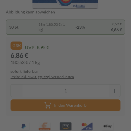
Abbildung kann abweichen
8,95 €
38 g (180,53 € / 1
30 St
-23%
6,86 €
kg)
-23%
UVP:
8,95 €
6,86 €
180,53 € / 1 kg
sofort lieferbar
Preise inkl. MwSt. ggf. zzgl. Versandkosten
In den Warenkorb