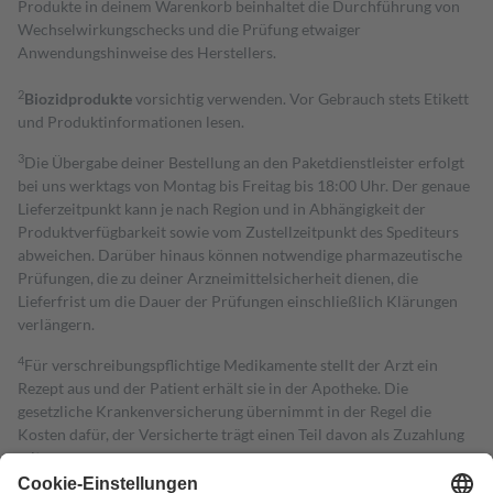
Produkte in deinem Warenkorb beinhaltet die Durchführung von
Wechselwirkungschecks und die Prüfung etwaiger
Anwendungshinweise des Herstellers.
2
Biozidprodukte
vorsichtig verwenden. Vor Gebrauch stets Etikett
und Produktinformationen lesen.
3
Die Übergabe deiner Bestellung an den Paketdienstleister erfolgt
bei uns werktags von Montag bis Freitag bis 18:00 Uhr. Der genaue
Lieferzeitpunkt kann je nach Region und in Abhängigkeit der
Produktverfügbarkeit sowie vom Zustellzeitpunkt des Spediteurs
abweichen. Darüber hinaus können notwendige pharmazeutische
Prüfungen, die zu deiner Arzneimittelsicherheit dienen, die
Lieferfrist um die Dauer der Prüfungen einschließlich Klärungen
verlängern.
4
Für verschreibungspflichtige Medikamente stellt der Arzt ein
Rezept aus und der Patient erhält sie in der Apotheke. Die
gesetzliche Krankenversicherung übernimmt in der Regel die
Kosten dafür, der Versicherte trägt einen Teil davon als Zuzahlung
mit.
Grundsätzlich leisten Mitglieder Zuzahlungen in Höhe von zehn