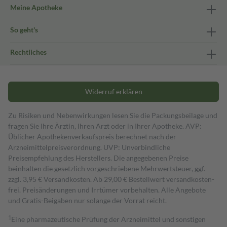
Meine Apotheke
So geht's
Rechtliches
Widerruf erklären
Zu Risiken und Nebenwirkungen lesen Sie die Packungsbeilage und
fragen Sie Ihre Ärztin, Ihren Arzt oder in Ihrer Apotheke. AVP:
Üblicher Apothekenverkaufspreis berechnet nach der
Arzneimittelpreisverordnung. UVP: Unverbindliche
Preisempfehlung des Herstellers. Die angegebenen Preise
beinhalten die gesetzlich vorgeschriebene Mehrwertsteuer, ggf.
zzgl. 3,95 € Versandkosten. Ab 29,00 € Bestell­wert versand­kosten­
frei. Preisänderungen und Irrtümer vorbehalten. Alle Angebote
und Gratis-Beigaben nur solange der Vorrat reicht.
1
Eine pharmazeutische Prüfung der Arzneimittel und sonstigen