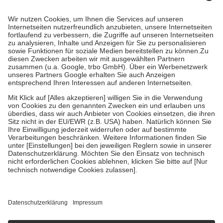
Prozent des Abgabepreises,
mindestens
jedoch
fünf Euro
und
höchstens zehn Euro.
Es sind jedoch nie mehr als die tatsächlichen
Kosten der Leistung zu entrichten.
Diese Regeln gelten grundsätzlich auch für Online-Apotheken.
Bei Heilmitteln und häuslicher Krankenpflege beträgt die
Zuzahlung zehn Prozent der Kosten sowie zehn Euro je
Verordnung.
Um das Engagement der Versicherten für ihre eigene Gesundheit zu
stärken und die besondere Stellung der Familie zu unterstützen,
fallen
keine Zuzahlungen
an bei:
• Kindern und Jugendlichen bis zum vollendeten 18. Lebensjahr
mit Ausnahme der Fahrkosten
• Untersuchungen zur Vorsorge und Früherkennung, die von der
GKV getragen werden
• empfohlenen Schutzimpfungen
• Harn- und Blutteststreifen
Wir nutzen Trusted Shops als unabhängigen Dienstleister für die
Einholung von Bewertungen. Trusted Shops hat Maßnahmen
getroffen, um sicherzustellen, dass es sich um echte Bewertungen
handelt. Mehr Informationen findest du hier:
https://help.etrusted.com/hc/de/articles/4419944605341