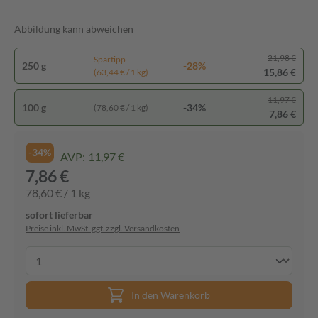
Abbildung kann abweichen
21,98 €
Spartipp
250 g
-28%
15,86 €
(63,44 € / 1 kg)
11,97 €
100 g
-34%
(78,60 € / 1 kg)
7,86 €
-34%
AVP:
11,97 €
7,86 €
78,60 € / 1 kg
sofort lieferbar
Preise inkl. MwSt. ggf. zzgl. Versandkosten
In den Warenkorb