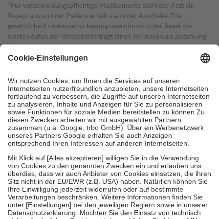
4
Für verschreibungspflichtige Medikamente stellt der Arzt ein
Rezept aus und der Patient erhält sie in der Apotheke. Die
gesetzliche Krankenversicherung übernimmt in der Regel die
Kosten dafür, der Versicherte trägt einen Teil davon als Zuzahlung
mit.
Grundsätzlich leisten Mitglieder Zuzahlungen in Höhe von zehn
Prozent des Abgabepreises,
mindestens
jedoch
fünf Euro
und
höchstens zehn Euro.
Es sind jedoch nie mehr als die tatsächlichen
Kosten der Leistung zu entrichten.
Diese Regeln gelten grundsätzlich auch für Online-Apotheken.
Bei Heilmitteln und häuslicher Krankenpflege beträgt die
Zuzahlung zehn Prozent der Kosten sowie zehn Euro je
Verordnung.
Um das Engagement der Versicherten für ihre eigene Gesundheit zu
stärken und die besondere Stellung der Familie zu unterstützen,
fallen
keine Zuzahlungen
an bei:
• Kindern und Jugendlichen bis zum vollendeten 18. Lebensjahr
mit Ausnahme der Fahrkosten
• Untersuchungen zur Vorsorge und Früherkennung, die von der
GKV getragen werden
• empfohlenen Schutzimpfungen