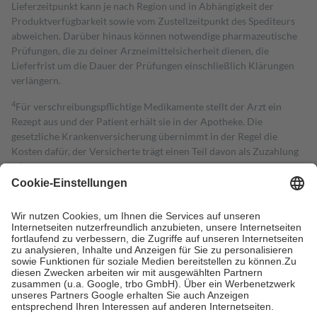
Lieferzeitpunkt kann je nach Region und in Abhängigkeit der
Produktverfügbarkeit sowie vom Zustellzeitpunkt des Spediteurs
abweichen. Darüber hinaus können notwendige pharmazeutische
Prüfungen, die zu deiner Arzneimittelsicherheit dienen, die
Lieferfrist um die Dauer der Prüfungen einschließlich Klärungen
verlängern.
4
Für verschreibungspflichtige Medikamente stellt der Arzt ein
Rezept aus und der Patient erhält sie in der Apotheke. Die
gesetzliche Krankenversicherung übernimmt in der Regel die
Kosten dafür, der Versicherte trägt einen Teil davon als Zuzahlung
mit.
Grundsätzlich leisten Mitglieder Zuzahlungen in Höhe von zehn
Prozent des Abgabepreises,
mindestens
jedoch
fünf Euro
und
höchstens zehn Euro.
Es sind jedoch nie mehr als die tatsächlichen
Kosten der Leistung zu entrichten.
Diese Regeln gelten grundsätzlich auch für Online-Apotheken.
Bei Heilmitteln und häuslicher Krankenpflege beträgt die
Zuzahlung zehn Prozent der Kosten sowie zehn Euro je
Verordnung.
Um das Engagement der Versicherten für ihre eigene Gesundheit zu
stärken und die besondere Stellung der Familie zu unterstützen,