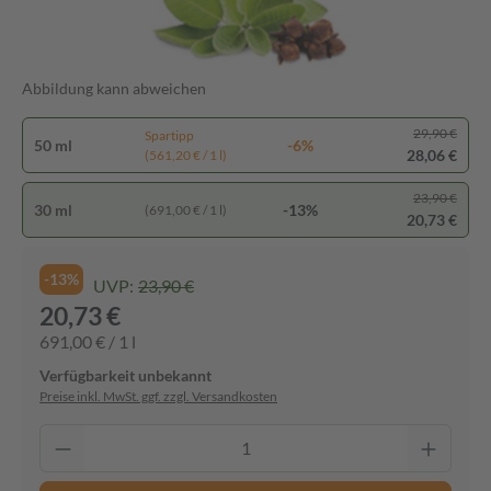
Abbildung kann abweichen
29,90 €
Spartipp
50 ml
-6%
28,06 €
(561,20 € / 1 l)
23,90 €
30 ml
-13%
(691,00 € / 1 l)
20,73 €
-13%
UVP:
23,90 €
20,73 €
691,00 € / 1 l
Verfügbarkeit unbekannt
Preise inkl. MwSt. ggf. zzgl. Versandkosten