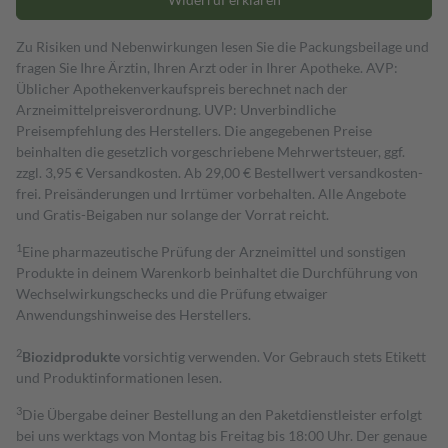
Zu Risiken und Nebenwirkungen lesen Sie die Packungsbeilage und
fragen Sie Ihre Ärztin, Ihren Arzt oder in Ihrer Apotheke. AVP:
Üblicher Apothekenverkaufspreis berechnet nach der
Arzneimittelpreisverordnung. UVP: Unverbindliche
Preisempfehlung des Herstellers. Die angegebenen Preise
beinhalten die gesetzlich vorgeschriebene Mehrwertsteuer, ggf.
zzgl. 3,95 € Versandkosten. Ab 29,00 € Bestell­wert versand­kosten­
frei. Preisänderungen und Irrtümer vorbehalten. Alle Angebote
und Gratis-Beigaben nur solange der Vorrat reicht.
1
Eine pharmazeutische Prüfung der Arzneimittel und sonstigen
Produkte in deinem Warenkorb beinhaltet die Durchführung von
Wechselwirkungschecks und die Prüfung etwaiger
Anwendungshinweise des Herstellers.
2
Biozidprodukte
vorsichtig verwenden. Vor Gebrauch stets Etikett
und Produktinformationen lesen.
3
Die Übergabe deiner Bestellung an den Paketdienstleister erfolgt
bei uns werktags von Montag bis Freitag bis 18:00 Uhr. Der genaue