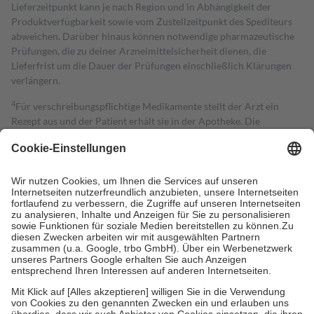
Lieferzeitpunkt kann je nach Region und in Abhängigkeit der
Produktverfügbarkeit sowie vom Zustellzeitpunkt des Spediteurs
abweichen. Darüber hinaus können notwendige pharmazeutische
Prüfungen, die zu deiner Arzneimittelsicherheit dienen, die
Lieferfrist um die Dauer der Prüfungen einschließlich Klärungen
verlängern.
4
Für verschreibungspflichtige Medikamente stellt der Arzt ein
Rezept aus und der Patient erhält sie in der Apotheke. Die
gesetzliche Krankenversicherung übernimmt in der Regel die
Kosten dafür, der Versicherte trägt einen Teil davon als Zuzahlung
mit.
Grundsätzlich leisten Mitglieder Zuzahlungen in Höhe von zehn
Prozent des Abgabepreises,
mindestens
jedoch
fünf Euro
und
höchstens zehn Euro.
Es sind jedoch nie mehr als die tatsächlichen
Kosten der Leistung zu entrichten.
Diese Regeln gelten grundsätzlich auch für Online-Apotheken.
Bei Heilmitteln und häuslicher Krankenpflege beträgt die
Zuzahlung zehn Prozent der Kosten sowie zehn Euro je
Verordnung.
Um das Engagement der Versicherten für ihre eigene Gesundheit zu
stärken und die besondere Stellung der Familie zu unterstützen,