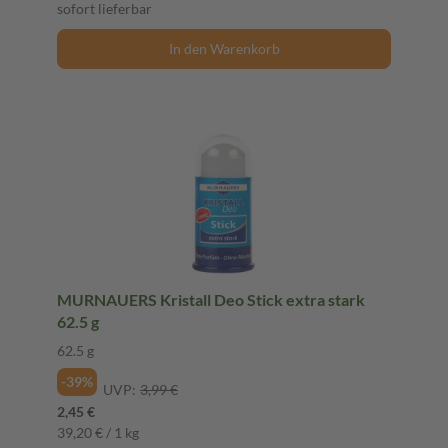
sofort lieferbar
In den Warenkorb
MURNAUERS Kristall Deo Stick extra stark
62.5 g
62.5 g
-39%
UVP:
3,99 €
2,45 €
39,20 € / 1 kg