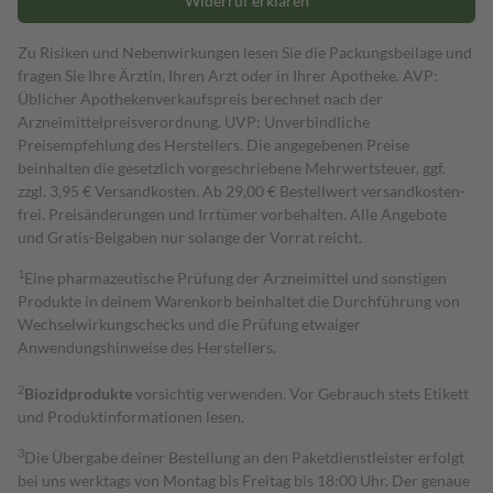
Widerruf erklären
Zu Risiken und Nebenwirkungen lesen Sie die Packungsbeilage und
fragen Sie Ihre Ärztin, Ihren Arzt oder in Ihrer Apotheke. AVP:
Üblicher Apothekenverkaufspreis berechnet nach der
Arzneimittelpreisverordnung. UVP: Unverbindliche
Preisempfehlung des Herstellers. Die angegebenen Preise
beinhalten die gesetzlich vorgeschriebene Mehrwertsteuer, ggf.
zzgl. 3,95 € Versandkosten. Ab 29,00 € Bestell­wert versand­kosten­
frei. Preisänderungen und Irrtümer vorbehalten. Alle Angebote
und Gratis-Beigaben nur solange der Vorrat reicht.
1
Eine pharmazeutische Prüfung der Arzneimittel und sonstigen
Produkte in deinem Warenkorb beinhaltet die Durchführung von
Wechselwirkungschecks und die Prüfung etwaiger
Anwendungshinweise des Herstellers.
2
Biozidprodukte
vorsichtig verwenden. Vor Gebrauch stets Etikett
und Produktinformationen lesen.
3
Die Übergabe deiner Bestellung an den Paketdienstleister erfolgt
bei uns werktags von Montag bis Freitag bis 18:00 Uhr. Der genaue