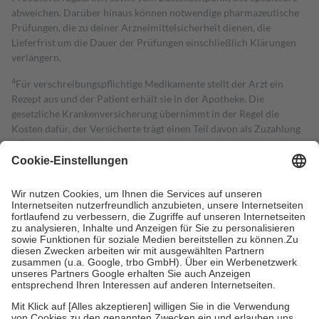
abweichen. Darüber hinaus können notwendige pharmazeutische
Prüfungen, die zu deiner Arzneimittelsicherheit dienen, die
Lieferfrist um die Dauer der Prüfungen einschließlich Klärungen
verlängern.
4
Für verschreibungspflichtige Medikamente stellt der Arzt ein
Rezept aus und der Patient erhält sie in der Apotheke. Die
gesetzliche Krankenversicherung übernimmt in der Regel die
Kosten dafür, der Versicherte trägt einen Teil davon als Zuzahlung
mit.
Grundsätzlich leisten Mitglieder Zuzahlungen in Höhe von zehn
Prozent des Abgabepreises,
mindestens
jedoch
fünf Euro
und
höchstens zehn Euro.
Es sind jedoch nie mehr als die tatsächlichen
Kosten der Leistung zu entrichten.
Diese Regeln gelten grundsätzlich auch für Online-Apotheken.
Bei Heilmitteln und häuslicher Krankenpflege beträgt die
Zuzahlung zehn Prozent der Kosten sowie zehn Euro je
Verordnung.
Um das Engagement der Versicherten für ihre eigene Gesundheit zu
stärken und die besondere Stellung der Familie zu unterstützen,
fallen
keine Zuzahlungen
an bei: