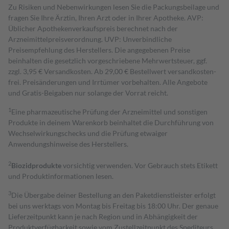
Zu Risiken und Nebenwirkungen lesen Sie die Packungsbeilage und
fragen Sie Ihre Ärztin, Ihren Arzt oder in Ihrer Apotheke. AVP:
Üblicher Apothekenverkaufspreis berechnet nach der
Arzneimittelpreisverordnung. UVP: Unverbindliche
Preisempfehlung des Herstellers. Die angegebenen Preise
beinhalten die gesetzlich vorgeschriebene Mehrwertsteuer, ggf.
zzgl. 3,95 € Versandkosten. Ab 29,00 € Bestell­wert versand­kosten­
frei. Preisänderungen und Irrtümer vorbehalten. Alle Angebote
und Gratis-Beigaben nur solange der Vorrat reicht.
1
Eine pharmazeutische Prüfung der Arzneimittel und sonstigen
Produkte in deinem Warenkorb beinhaltet die Durchführung von
Wechselwirkungschecks und die Prüfung etwaiger
Anwendungshinweise des Herstellers.
2
Biozidprodukte
vorsichtig verwenden. Vor Gebrauch stets Etikett
und Produktinformationen lesen.
3
Die Übergabe deiner Bestellung an den Paketdienstleister erfolgt
bei uns werktags von Montag bis Freitag bis 18:00 Uhr. Der genaue
Lieferzeitpunkt kann je nach Region und in Abhängigkeit der
Produktverfügbarkeit sowie vom Zustellzeitpunkt des Spediteurs