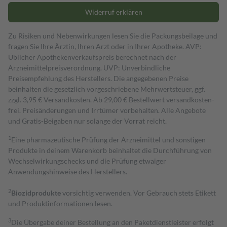
Widerruf erklären
Zu Risiken und Nebenwirkungen lesen Sie die Packungsbeilage und
fragen Sie Ihre Ärztin, Ihren Arzt oder in Ihrer Apotheke. AVP:
Üblicher Apothekenverkaufspreis berechnet nach der
Arzneimittelpreisverordnung. UVP: Unverbindliche
Preisempfehlung des Herstellers. Die angegebenen Preise
beinhalten die gesetzlich vorgeschriebene Mehrwertsteuer, ggf.
zzgl. 3,95 € Versandkosten. Ab 29,00 € Bestell­wert versand­kosten­
frei. Preisänderungen und Irrtümer vorbehalten. Alle Angebote
und Gratis-Beigaben nur solange der Vorrat reicht.
1
Eine pharmazeutische Prüfung der Arzneimittel und sonstigen
Produkte in deinem Warenkorb beinhaltet die Durchführung von
Wechselwirkungschecks und die Prüfung etwaiger
Anwendungshinweise des Herstellers.
2
Biozidprodukte
vorsichtig verwenden. Vor Gebrauch stets Etikett
und Produktinformationen lesen.
3
Die Übergabe deiner Bestellung an den Paketdienstleister erfolgt