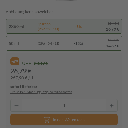
Abbildung kann abweichen
28,49 €
Spartipp
2X50 ml
-6%
26,79 €
(267,90 € / 1 l)
16,99 €
50 ml
-13%
(296,40 € / 1 l)
14,82 €
-6%
UVP:
28,49 €
26,79 €
267,90 € / 1 l
sofort lieferbar
Preise inkl. MwSt. ggf. zzgl. Versandkosten
In den Warenkorb