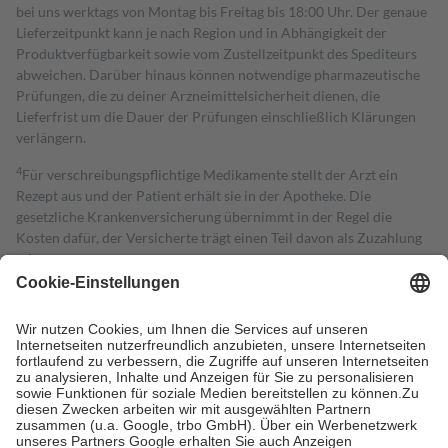
bei uns werktags von Montag bis Freitag bis 18:00 Uhr. Der genaue
Lieferzeitpunkt kann je nach Region und in Abhängigkeit der
Produktverfügbarkeit sowie vom Zustellzeitpunkt des Spediteurs
abweichen. Darüber hinaus können notwendige pharmazeutische
Prüfungen, die zu deiner Arzneimittelsicherheit dienen, die
Lieferfrist um die Dauer der Prüfungen einschließlich Klärungen
verlängern.
4
Für verschreibungspflichtige Medikamente stellt der Arzt ein
Rezept aus und der Patient erhält sie in der Apotheke. Die
gesetzliche Krankenversicherung übernimmt in der Regel die
Kosten dafür, der Versicherte trägt einen Teil davon als Zuzahlung
mit.
Grundsätzlich leisten Mitglieder Zuzahlungen in Höhe von zehn
Prozent des Abgabepreises,
mindestens
jedoch
fünf Euro
und
höchstens zehn Euro.
Es sind jedoch nie mehr als die tatsächlichen
Kosten der Leistung zu entrichten.
Diese Regeln gelten grundsätzlich auch für Online-Apotheken.
Bei Heilmitteln und häuslicher Krankenpflege beträgt die
Zuzahlung zehn Prozent der Kosten sowie zehn Euro je
Verordnung.
Um das Engagement der Versicherten für ihre eigene Gesundheit zu