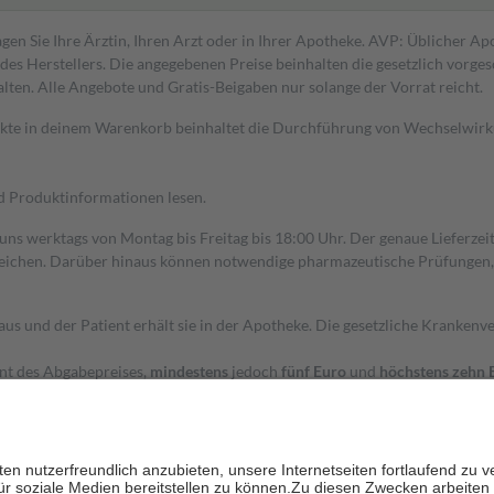
gen Sie Ihre Ärztin, Ihren Arzt oder in Ihrer Apotheke. AVP: Üblicher A
s Herstellers. Die angegebenen Preise beinhalten die gesetzlich vorgesc
alten. Alle Angebote und Gratis-Beigaben nur solange der Vorrat reicht.
dukte in deinem Warenkorb beinhaltet die Durchführung von Wechselwir
nd Produktinformationen lesen.
 uns werktags von Montag bis Freitag bis 18:00 Uhr. Der genaue Lieferze
ichen. Darüber hinaus können notwendige pharmazeutische Prüfungen, die
aus und der Patient erhält sie in der Apotheke. Die gesetzliche Krankenv
ent des Abgabepreises,
mindestens
jedoch
fünf Euro
und
höchstens zehn 
zehn Prozent der Kosten sowie zehn Euro je Verordnung.
rken und die besondere Stellung der Familie zu unterstützen, fallen
kein
 Ausnahme der Fahrkosten