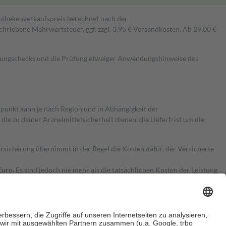
pothekenverkaufspreis berechnet nach der
hriebene Mehrwertsteuer, ggf. zzgl. 3,95 € Versandkosten. Ab 29,00 €
kungschecks und die Prüfung etwaiger Anwendungshinweise des
itpunkt kann je nach Region und in Abhängigkeit der
 zu deiner Arzneimittelsicherheit dienen, die Lieferfrist um die
ersicherung übernimmt in der Regel die Kosten dafür, der Versicherte
Euro.
Es sind jedoch nie mehr als die tatsächlichen Kosten der Leistung
e Zuzahlungen
an bei: