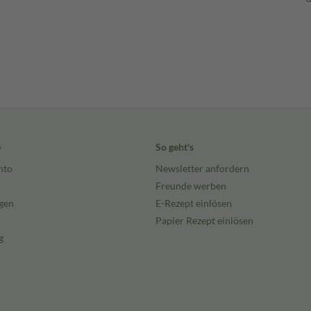
e
So geht's
nto
Newsletter anfordern
Freunde werben
gen
E-Rezept einlösen
Papier Rezept einlösen
g