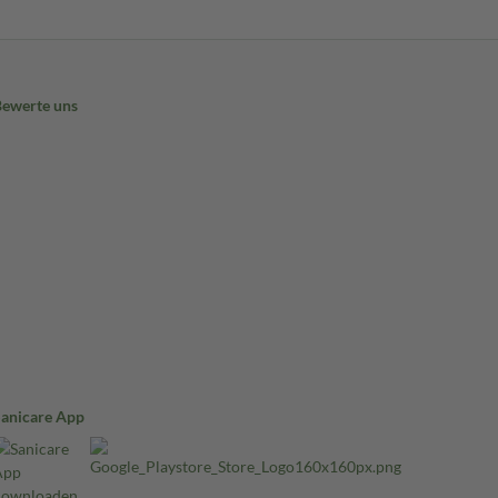
Bewerte uns
Sanicare App