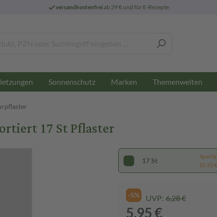
versandkostenfrei
ab 29 € und für E-Rezepte
letzungen
Sonnenschutz
Marken
Themenwelten
rpflaster
iert 17 St Pflaster
Sparti
17 St
(0,35 € 
-5%
UVP:
6,28 €
5,95 €