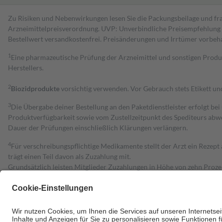
Zu Risiken und Nebenwirkungen lesen Sie die Packungsbeilage und fra
Arzneimittelpreisverordnung. UVP: Unverbindliche Preisempfehlung de
Bestell­wert versand­kosten­frei. Preisänderungen und Irrtümer vorbeh
1
Eine pharmazeutische Prüfung der Arzneimittel und sonstigen Pro
Herstellers.
2
Biozidprodukte
vorsichtig verwenden. Vor Gebrauch stets Etikett u
3
Die Übergabe deiner Bestellung an den Paketdienstleister erfolgt bei
Produktverfügbarkeit sowie vom Zustellzeitpunkt des Spediteurs abwe
Dauer der Prüfungen einschließlich Klärungen verlängern.
4
Für verschreibungspflichtige Medikamente stellt der Arzt ein Rezept 
trägt einen Teil davon als Zuzahlung mit.
Grundsätzlich leisten Mitglieder Zuzahlungen in Höhe von zehn Proz
zu entrichten.
Diese Regeln gelten grundsätzlich auch für Online-Apotheken.
Bei Heilmitteln und häuslicher Krankenpflege beträgt die Zuzahlung 
Um das Engagement der Versicherten für ihre eigene Gesundheit zu stä
• Kindern und Jugendlichen bis zum vollendeten 18. Lebensjahr mit