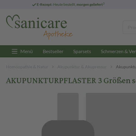
3
E-Rezept:
Heute bestellt,
morgen geliefert
Menü
Bestseller
Sparsets
Schmerzen & Ver
Homöopathie & Natur
Akupunktur & Akupressur
Akupunktu
AKUPUNKTURPFLASTER 3 Größen sort