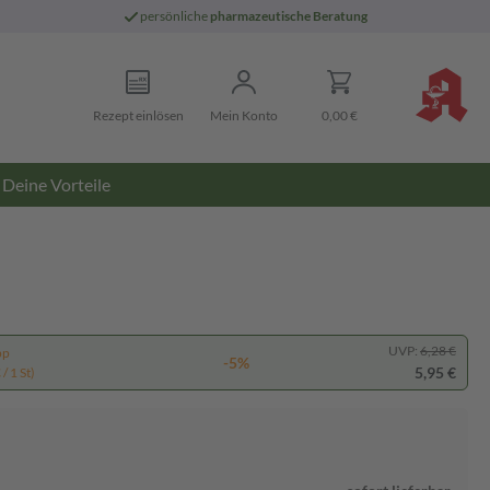
persönliche
pharmazeutische Beratung
Rezept einlösen
Mein Konto
0,00 €
Deine Vorteile
UVP:
6,28 €
pp
-5%
5,95 €
/ 1 St)