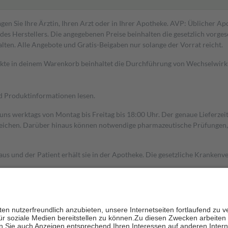
gen Sie Ihre Ärztin, Ihren Arzt oder in Ihrer Apotheke. AVP: Üblicher A
s Herstellers. Die angegebenen Preise beinhalten die gesetzlich vorgesc
alten. Alle Angebote und Gratis-Beigaben nur solange der Vorrat reicht.
dukte in deinem Warenkorb beinhaltet die Durchführung von Wechselwir
nd Produktinformationen lesen.
 uns werktags von Montag bis Freitag bis 18:00 Uhr. Der genaue Lieferze
ichen. Darüber hinaus können notwendige pharmazeutische Prüfungen, die
aus und der Patient erhält sie in der Apotheke. Die gesetzliche Krankenv
ent des Abgabepreises,
mindestens
jedoch
fünf Euro
und
höchstens zehn 
zehn Prozent der Kosten sowie zehn Euro je Verordnung.
rken und die besondere Stellung der Familie zu unterstützen, fallen
kein