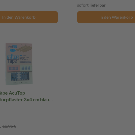
sofort lieferbar
In den Warenkorb
In den Warenkorb
ape AcuTop
urpflaster 3x4 cm blau
laster
:
13,95 €