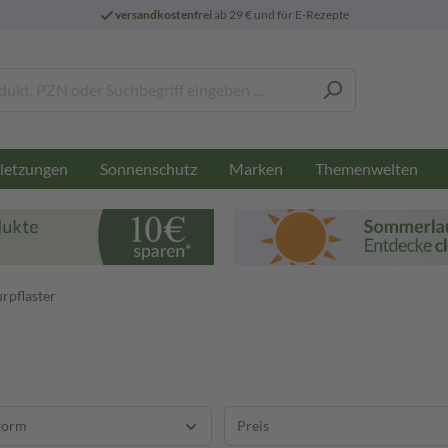
versandkostenfrei
ab 29 € und für E-Rezepte
letzungen
Sonnenschutz
Marken
Themenwelten
rpflaster
form
Preis