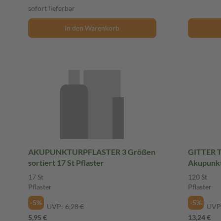
sofort lieferbar
In den Warenkorb
AKUPUNKTURPFLASTER 3 Größen
GITTER T
sortiert 17 St Pflaster
Akupunkt
120 St Pf
17 St
120 St
Pflaster
Pflaster
-5%
-5%
UVP:
6,28 €
UVP
5,95 €
13,24 €