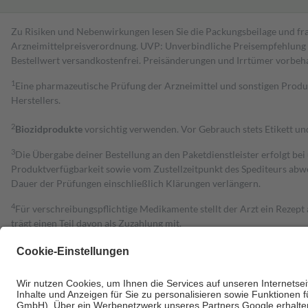
Zu Risiken und Nebenwirkungen lesen Sie die Packungsbeilage und fra
Arzneimittelpreisverordnung. UVP: Unverbindliche Preisempfehlung de
Bestell­wert versand­kosten­frei. Preisänderungen und Irrtümer vorbeh
1
Eine pharmazeutische Prüfung der Arzneimittel und sonstigen Pro
Herstellers.
2
Biozidprodukte
vorsichtig verwenden. Vor Gebrauch stets Etikett u
3
Die Übergabe deiner Bestellung an den Paketdienstleister erfolgt bei
Produktverfügbarkeit sowie vom Zustellzeitpunkt des Spediteurs abwe
Dauer der Prüfungen einschließlich Klärungen verlängern.
4
Für verschreibungspflichtige Medikamente stellt der Arzt ein Rezept 
trägt einen Teil davon als Zuzahlung mit.
Grundsätzlich leisten Mitglieder Zuzahlungen in Höhe von zehn Proz
zu entrichten.
Diese Regeln gelten grundsätzlich auch für Online-Apotheken.
Bei Heilmitteln und häuslicher Krankenpflege beträgt die Zuzahlung 
Um das Engagement der Versicherten für ihre eigene Gesundheit zu stä