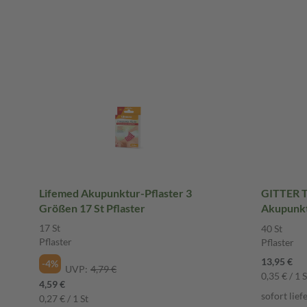
Lifemed Akupunktur-Pflaster 3
GITTER T
Größen 17 St Pflaster
Akupunkt
St Pflast
17 St
40 St
Pflaster
Pflaster
13,95 €
-4%
UVP:
4,79 €
0,35 € / 1 S
4,59 €
sofort lief
0,27 € / 1 St