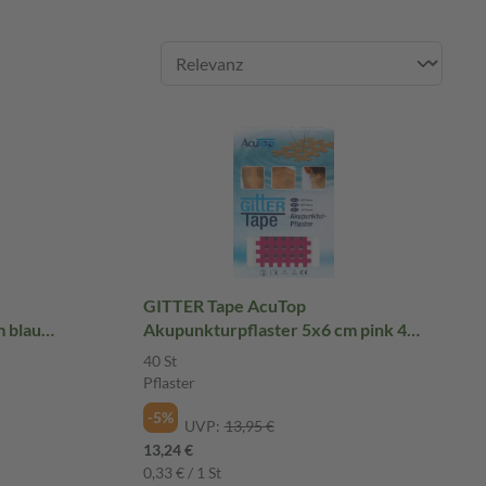
GITTER Tape AcuTop
 blau
Akupunkturpflaster 5x6 cm pink 40
St Pflaster
40 St
Pflaster
-5%
UVP:
13,95 €
13,24 €
0,33 € / 1 St