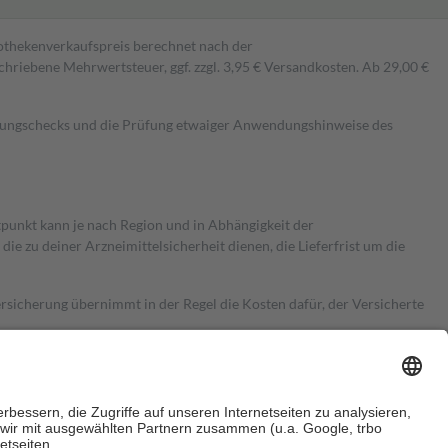
pothekenverkaufspreis berechnet nach der
hriebene Mehrwertsteuer, ggf. zzgl. 3,95 € Versandkosten. Ab 29,00 €
kungschecks und die Prüfung etwaiger Anwendungshinweise des
itpunkt kann je nach Region und in Abhängigkeit der
 zu deiner Arzneimittelsicherheit dienen, die Lieferfrist um die
ersicherung übernimmt in der Regel die Kosten dafür, der Versicherte
Euro.
Es sind jedoch nie mehr als die tatsächlichen Kosten der Leistung
e Zuzahlungen
an bei: