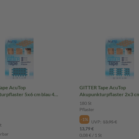
ape AcuTop
GITTER Tape AcuTop
urpflaster 5x6 cm blau 40
Akupunkturpflaster 2x3 cm
er
180 St Pflaster
180 St
Pflaster
-1%
UVP:
13,95 €
t
13,79 €
erbar
0,08 € / 1 St