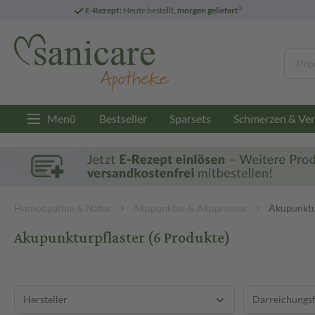
3
E-Rezept:
Heute bestellt,
morgen geliefert
Menü
Bestseller
Sparsets
Schmerzen & Ver
Homöopathie & Natur
Akupunktur & Akupressur
Akupunktu
Akupunkturpflaster
(6 Produkte)
Hersteller
Darreichungs