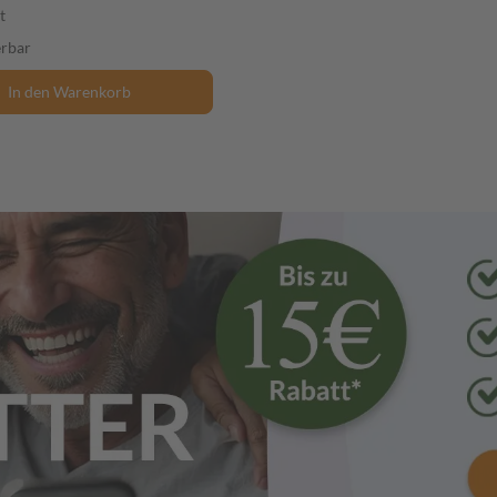
t
erbar
In den Warenkorb