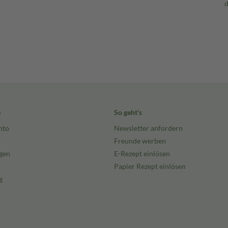
e
So geht's
nto
Newsletter anfordern
Freunde werben
gen
E-Rezept einlösen
Papier Rezept einlösen
g