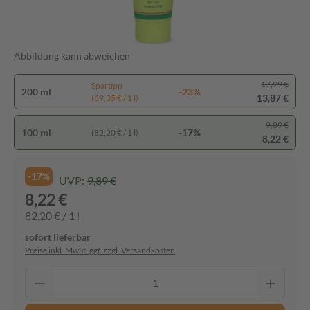
Abbildung kann abweichen
17,99 €
Spartipp
200 ml
-23%
13,87 €
(69,35 € / 1 l)
9,89 €
100 ml
-17%
(82,20 € / 1 l)
8,22 €
-17%
UVP:
9,89 €
8,22 €
82,20 € / 1 l
sofort lieferbar
Preise inkl. MwSt. ggf. zzgl. Versandkosten