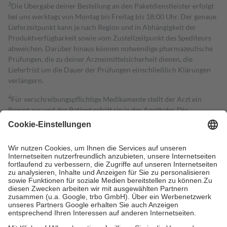
3
Die Übergabe deiner Bestellung an den Paketdienstleister erfolgt
bei uns werktags von Montag bis Freitag bis 18:00 Uhr. Der genaue
Lieferzeitpunkt kann je nach Region und in Abhängigkeit der
Produktverfügbarkeit sowie vom Zustellzeitpunkt des Spediteurs
abweichen. Darüber hinaus können notwendige pharmazeutische
Prüfungen, die zu deiner Arzneimittelsicherheit dienen, die
Lieferfrist um die Dauer der Prüfungen einschließlich Klärungen
verlängern.
4
Für verschreibungspflichtige Medikamente stellt der Arzt ein
Rezept aus und der Patient erhält sie in der Apotheke. Die
gesetzliche Krankenversicherung übernimmt in der Regel die
Kosten dafür, der Versicherte trägt einen Teil davon als Zuzahlung
mit.
Grundsätzlich leisten Mitglieder Zuzahlungen in Höhe von zehn
Prozent des Abgabepreises,
mindestens
jedoch
fünf Euro
und
höchstens zehn Euro.
Es sind jedoch nie mehr als die tatsächlichen
Kosten der Leistung zu entrichten.
Diese Regeln gelten grundsätzlich auch für Online-Apotheken.
Bei Heilmitteln und häuslicher Krankenpflege beträgt die
Zuzahlung zehn Prozent der Kosten sowie zehn Euro je
Verordnung.