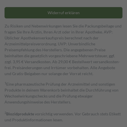
Widerruf erklären
Zu Risiken und Nebenwirkungen lesen Sie die Packungsbeilage und
fragen Sie Ihre Ärztin, Ihren Arzt oder in Ihrer Apotheke. AVP:
Üblicher Apothekenverkaufspreis berechnet nach der
Arzneimittelpreisverordnung. UVP: Unverbindliche
Preisempfehlung des Herstellers. Die angegebenen Preise
beinhalten die gesetzlich vorgeschriebene Mehrwertsteuer, ggf.
zzgl. 3,95 € Versandkosten. Ab 29,00 € Bestell­wert versand­kosten­
frei. Preisänderungen und Irrtümer vorbehalten. Alle Angebote
und Gratis-Beigaben nur solange der Vorrat reicht.
1
Eine pharmazeutische Prüfung der Arzneimittel und sonstigen
Produkte in deinem Warenkorb beinhaltet die Durchführung von
Wechselwirkungschecks und die Prüfung etwaiger
Anwendungshinweise des Herstellers.
2
Biozidprodukte
vorsichtig verwenden. Vor Gebrauch stets Etikett
und Produktinformationen lesen.