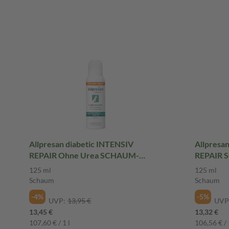
Allpresan diabetic INTENSIV
Allpresa
REPAIR Ohne Urea SCHAUM-
REPAIR 
CREME 125 ml Schaum
Schaum
125 ml
125 ml
Schaum
Schaum
-4%
-5%
UVP:
13,95 €
UVP
13,45 €
13,32 €
107,60 € / 1 l
106,56 € / 