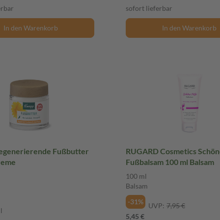
erbar
sofort lieferbar
In den Warenkorb
In den Warenkorb
egenerierende Fußbutter
RUGARD Cosmetics Schön
reme
Fußbalsam 100 ml Balsam
100 ml
Balsam
-31%
UVP:
7,95 €
l
5,45 €