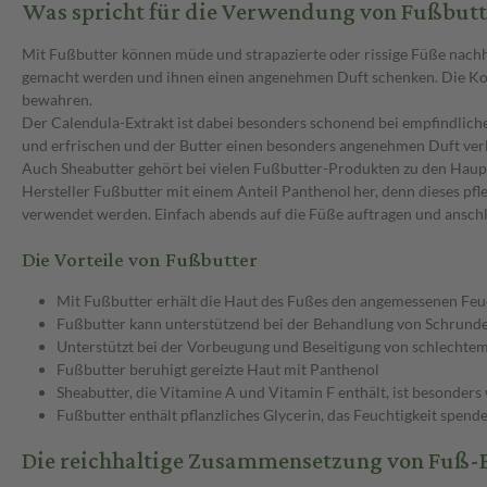
Was spricht für die Verwendung von Fußbutt
Mit Fußbutter können müde und strapazierte oder rissige Füße nach
gemacht werden und ihnen einen angenehmen Duft schenken. Die Kombin
bewahren.
Der Calendula-Extrakt ist dabei besonders schonend bei empfindlic
und erfrischen und der Butter einen besonders angenehmen Duft ver
Auch Sheabutter gehört bei vielen Fußbutter-Produkten zu den Haupt
Hersteller Fußbutter mit einem Anteil Panthenol her, denn dieses pfl
verwendet werden. Einfach abends auf die Füße auftragen und ansch
Die Vorteile von Fußbutter
Mit Fußbutter erhält die Haut des Fußes den angemessenen Feu
Fußbutter kann unterstützend bei der Behandlung von Schrunde
Unterstützt bei der Vorbeugung und Beseitigung von schlechtem
Fußbutter beruhigt gereizte Haut mit Panthenol
Sheabutter, die Vitamine A und Vitamin F enthält, ist besonders 
Fußbutter enthält pflanzliches Glycerin, das Feuchtigkeit spen
Die reichhaltige Zusammensetzung von Fuß-