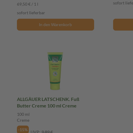
sofort lief
69,50 € / 1 l
sofort lieferbar
In den Warenkorb
ALLGÄUER LATSCHENK. Fuß
Butter Creme 100 ml Creme
100 ml
Creme
-15%
UVP:
9,89 €