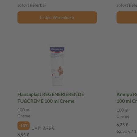
sofort lieferbar
sofort lief
In den Warenkorb
Hansaplast REGENERIERENDE
Kneipp R
FUßCREME 100 ml Creme
100 ml C
100 ml
100 ml
Creme
Creme
6,25 €
-10%
UVP:
7,75 €
62,50 € / 1 
6,95 €