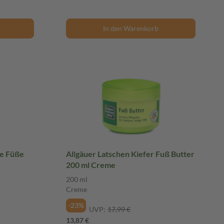
In den Warenkorb
e Füße
Allgäuer Latschen Kiefer Fuß Butter
200 ml Creme
200 ml
Creme
-23%
UVP:
17,99 €
13,87 €