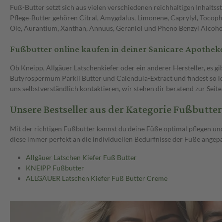
Fuß-Butter setzt sich aus vielen verschiedenen reichhaltigen Inhalt
Pflege-Butter gehören Citral, Amygdalus, Limonene, Caprylyl, Tocophe
Öle, Aurantium, Xanthan, Annuus, Geraniol und Pheno Benzyl Alcoho
Fußbutter online kaufen in deiner Sanicare Apothek
Ob Kneipp, Allgäuer Latschenkiefer oder ein anderer Hersteller, es g
Butyrospermum Parkii Butter und Calendula-Extract und findest so l
uns selbstverständlich kontaktieren, wir stehen dir beratend zur Seite
Unsere Bestseller aus der Kategorie Fußbutter
Mit der richtigen Fußbutter kannst du deine Füße optimal pflegen un
diese immer perfekt an die individuellen Bedürfnisse der Füße ange
Allgäuer Latschen Kiefer Fuß Butter
KNEIPP Fußbutter
ALLGÄUER Latschen Kiefer Fuß Butter Creme