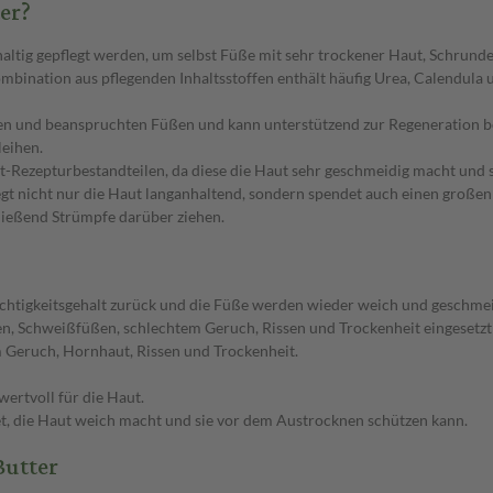
er?
haltig gepflegt werden, um selbst Füße mit sehr trockener Haut, Schru
ation aus pflegenden Inhaltsstoffen enthält häufig Urea, Calendula und
hen und beanspruchten Füßen und kann unterstützend zur Regeneration b
leihen.
-Rezepturbestandteilen, da diese die Haut sehr geschmeidig macht und 
egt nicht nur die Haut langanhaltend, sondern spendet auch einen großen 
ließend Strümpfe darüber ziehen.
chtigkeitsgehalt zurück und die Füße werden wieder weich und geschmei
n, Schweißfüßen, schlechtem Geruch, Rissen und Trockenheit eingesetzt
 Geruch, Hornhaut, Rissen und Trockenheit.
wertvoll für die Haut.
det, die Haut weich macht und sie vor dem Austrocknen schützen kann.
Butter