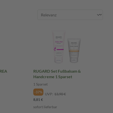
UREA
RUGARD Set Fußbalsam &
Handcreme 1 Sparset
1 Sparset
-37%
UVP:
13,90 €
8,81 €
sofort lieferbar