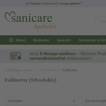
3
E-Rezept:
Heute bestellt,
morgen geliefert
Menü
Bestseller
Sparsets
Schmerzen & Ver
Fußpflegeprodukte
Fußcreme
Fußbutter
Fußbutter
(9 Produkte)
Hersteller
Darreichungs