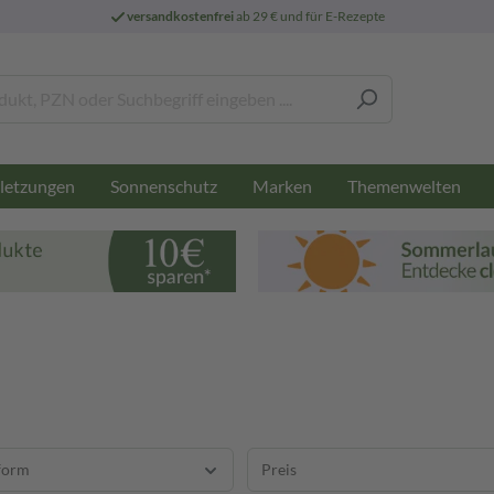
versandkostenfrei
ab 29 € und für E-Rezepte
letzungen
Sonnenschutz
Marken
Themenwelten
form
Preis