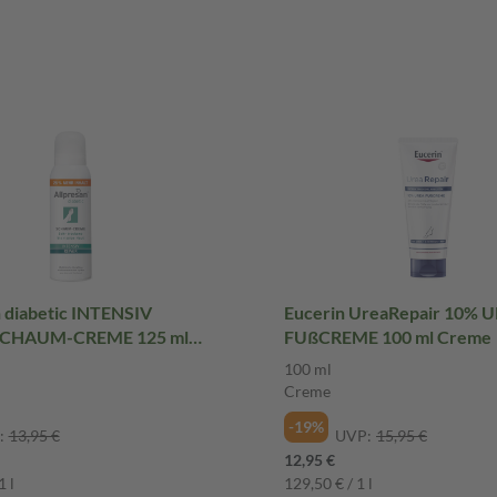
n diabetic INTENSIV
Eucerin UreaRepair 10% 
SCHAUM-CREME 125 ml
FUßCREME 100 ml Creme
100 ml
Creme
-19%
:
13,95 €
UVP:
15,95 €
12,95 €
1 l
129,50 € / 1 l