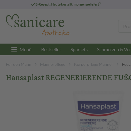
3
E-Rezept:
Heute bestellt,
morgen geliefert
Menü
Bestseller
Sparsets
Schmerzen & Ver
Für den Mann
Männerpflege
Körperpflege Männer
Feuc
Hansaplast REGENERIERENDE FUß