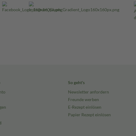
e
So geht's
nto
Newsletter anfordern
Freunde werben
gen
E-Rezept einlösen
Papier Rezept einlösen
g