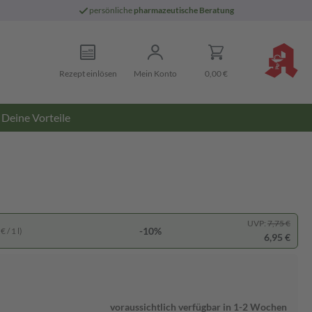
persönliche
pharmazeutische Beratung
Rezept einlösen
Mein Konto
0,00 €
Deine Vorteile
UVP:
7,75 €
-10%
 / 1 l)
6,95 €
voraussichtlich verfügbar in 1-2 Wochen