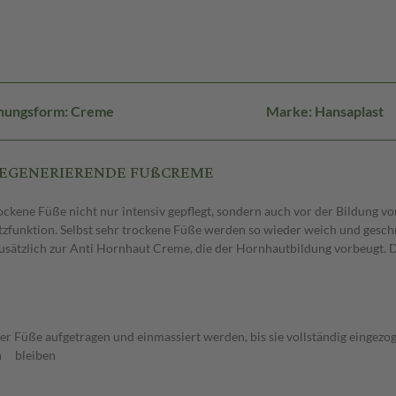
hungsform: Creme
Marke: Hansaplast
st REGENERIERENDE FUßCREME
ene Füße nicht nur intensiv gepflegt, sondern auch vor der Bildung vo
utzfunktion. Selbst sehr trockene Füße werden so wieder weich und gesch
sätzlich zur Anti Hornhaut Creme, die der Hornhautbildung vorbeugt. D
der Füße aufgetragen und einmassiert werden, bis sie vollständig eingezog
ön bleiben