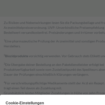
Zu Risiken und Nebenwirkungen lesen Sie die Packungsbeilage und fra
Arzneimittelpreisverordnung. UVP: Unverbindliche Preisempfehlung de
Bestell­wert versand­kosten­frei. Preisänderungen und Irrtümer vorbeh
1
Eine pharmazeutische Prüfung der Arzneimittel und sonstigen Pro
Herstellers.
2
Biozidprodukte
vorsichtig verwenden. Vor Gebrauch stets Etikett u
3
Die Übergabe deiner Bestellung an den Paketdienstleister erfolgt bei
Produktverfügbarkeit sowie vom Zustellzeitpunkt des Spediteurs abwe
Dauer der Prüfungen einschließlich Klärungen verlängern.
4
Für verschreibungspflichtige Medikamente stellt der Arzt ein Rezept 
trägt einen Teil davon als Zuzahlung mit.
Grundsätzlich leisten Mitglieder Zuzahlungen in Höhe von zehn Proz
zu entrichten.
Diese Regeln gelten grundsätzlich auch für Online-Apotheken.