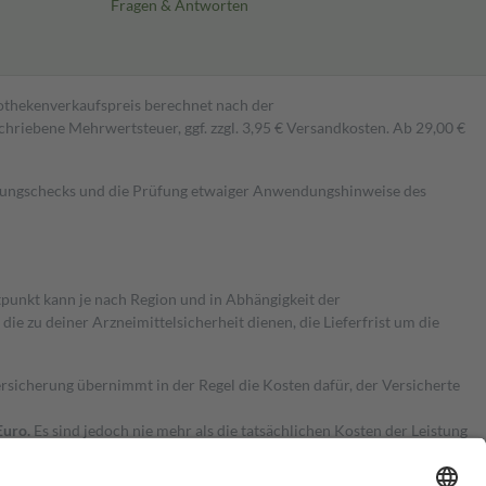
Fragen & Antworten
pothekenverkaufspreis berechnet nach der
hriebene Mehrwertsteuer, ggf. zzgl. 3,95 € Versandkosten. Ab 29,00 €
kungschecks und die Prüfung etwaiger Anwendungshinweise des
itpunkt kann je nach Region und in Abhängigkeit der
 zu deiner Arzneimittelsicherheit dienen, die Lieferfrist um die
ersicherung übernimmt in der Regel die Kosten dafür, der Versicherte
Euro.
Es sind jedoch nie mehr als die tatsächlichen Kosten der Leistung