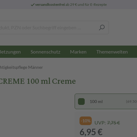
versandkostenfrei
ab 29 € und für E-Rezepte
letzungen
Sonnenschutz
Marken
Themenwelten
htigkeitspflege Männer
CREME 100 ml Creme
100 ml
(69,50 €
-10%
UVP:
7,75 €
6,95 €