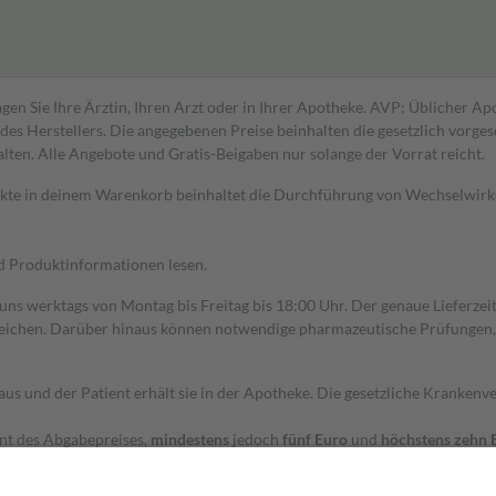
gen Sie Ihre Ärztin, Ihren Arzt oder in Ihrer Apotheke. AVP: Üblicher A
s Herstellers. Die angegebenen Preise beinhalten die gesetzlich vorgesc
alten. Alle Angebote und Gratis-Beigaben nur solange der Vorrat reicht.
dukte in deinem Warenkorb beinhaltet die Durchführung von Wechselwir
nd Produktinformationen lesen.
 uns werktags von Montag bis Freitag bis 18:00 Uhr. Der genaue Lieferze
ichen. Darüber hinaus können notwendige pharmazeutische Prüfungen, die
aus und der Patient erhält sie in der Apotheke. Die gesetzliche Krankenv
ent des Abgabepreises,
mindestens
jedoch
fünf Euro
und
höchstens zehn 