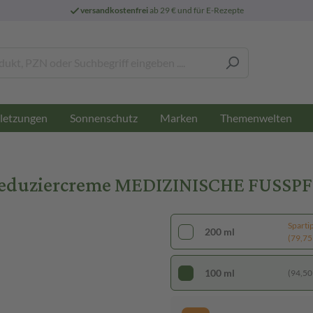
versandkostenfrei
ab 29 € und für E-Rezepte
letzungen
Sonnenschutz
Marken
Themenwelten
 Reduziercreme MEDIZINISCHE FUSSP
Sparti
200 ml
(79,75 €
100 ml
(94,50 €