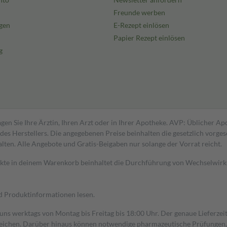
Freunde werben
gen
E-Rezept einlösen
Papier Rezept einlösen
g
gen Sie Ihre Ärztin, Ihren Arzt oder in Ihrer Apotheke. AVP: Üblicher A
s Herstellers. Die angegebenen Preise beinhalten die gesetzlich vorgesc
alten. Alle Angebote und Gratis-Beigaben nur solange der Vorrat reicht.
dukte in deinem Warenkorb beinhaltet die Durchführung von Wechselwir
nd Produktinformationen lesen.
 uns werktags von Montag bis Freitag bis 18:00 Uhr. Der genaue Lieferze
ichen. Darüber hinaus können notwendige pharmazeutische Prüfungen, die