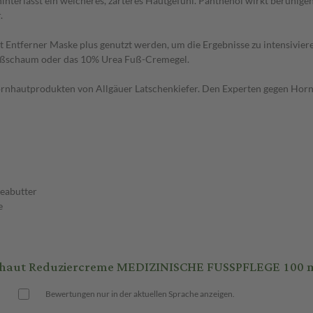
hinterlässt ein weicheres, zarteres Hautgefühl. Panthenol wirkt beruhig
.
 Entferner Maske plus genutzt werden, um die Ergebnisse zu intensivier
 Fußschaum oder das 10% Urea Fuß-Cremegel.
Hornhautprodukten von Allgäuer Latschenkiefer. Den Experten gegen Horn
heabutter
e
nhaut Reduziercreme MEDIZINISCHE FUSSPFLEGE 100 
Bewertungen nur in der aktuellen Sprache anzeigen.