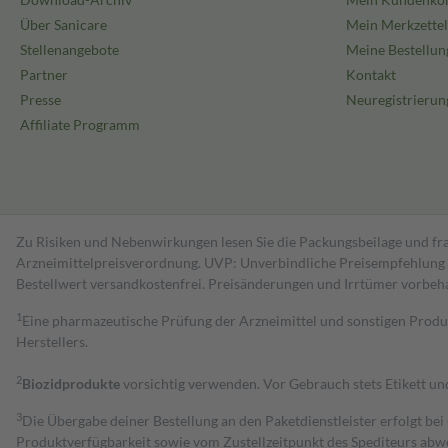
Über Sanicare
Mein Merkzettel
Stellenangebote
Meine Bestellun
Partner
Kontakt
Presse
Neuregistrierun
Affiliate Programm
Zu Risiken und Nebenwirkungen lesen Sie die Packungsbeilage und fra
Arzneimittelpreisverordnung. UVP: Unverbindliche Preisempfehlung de
Bestell­wert versand­kosten­frei. Preisänderungen und Irrtümer vorbeh
1
Eine pharmazeutische Prüfung der Arzneimittel und sonstigen Pro
Herstellers.
2
Biozidprodukte
vorsichtig verwenden. Vor Gebrauch stets Etikett u
3
Die Übergabe deiner Bestellung an den Paketdienstleister erfolgt bei
Produktverfügbarkeit sowie vom Zustellzeitpunkt des Spediteurs abwe