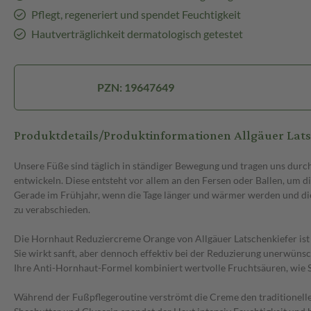
Pflegt, regeneriert und spendet Feuchtigkeit
Hautverträglichkeit dermatologisch getestet
PZN: 19647649
Produktdetails/Produktinformationen Allgäuer La
Unsere Füße sind täglich in ständiger Bewegung und tragen uns durch
entwickeln. Diese entsteht vor allem an den Fersen oder Ballen, um 
Gerade im Frühjahr, wenn die Tage länger und wärmer werden und di
zu verabschieden.
Die Hornhaut Reduziercreme Orange von Allgäuer Latschenkiefer ist e
Sie wirkt sanft, aber dennoch effektiv bei der Reduzierung unerwüns
Ihre Anti-Hornhaut-Formel kombiniert wertvolle Fruchtsäuren, wie Sa
Während der Fußpflegeroutine verströmt die Creme den traditionelle