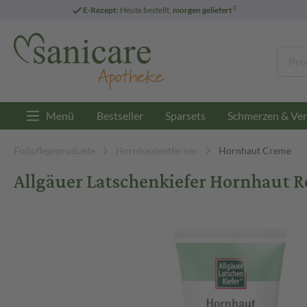
3
E-Rezept:
Heute bestellt,
morgen geliefert
Menü
Bestseller
Sparsets
Schmerzen & Ver
Fußpflegeprodukte
Hornhautentferner
Hornhaut Creme
Allgäuer Latschenkiefer Hornhaut