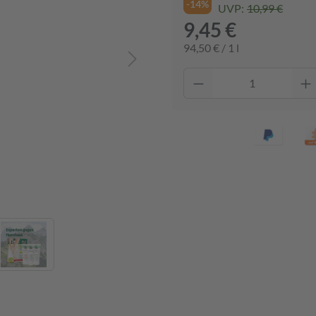
-14%
UVP:
10,99 €
9,45 €
94,50 € / 1 l