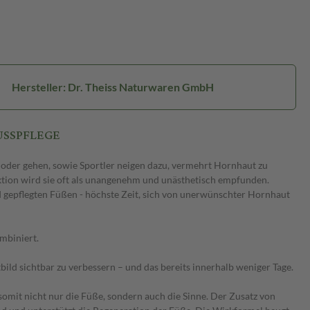
Hersteller: Dr. Theiss Naturwaren GmbH
FUSSPFLEGE
 oder gehen, sowie Sportler neigen dazu, vermehrt Hornhaut zu
nktion wird sie oft als unangenehm und unästhetisch empfunden.
 gepflegten Füßen - höchste Zeit, sich von unerwünschter Hornhaut
mbiniert.
ild sichtbar zu verbessern – und das bereits innerhalb weniger Tage.
omit nicht nur die Füße, sondern auch die Sinne. Der Zusatz von