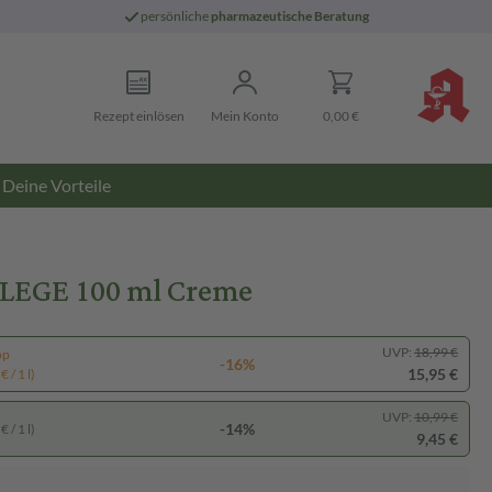
persönliche
pharmazeutische Beratung
Rezept einlösen
Mein Konto
0,00 €
Deine Vorteile
FLEGE 100 ml Creme
UVP:
18,99 €
pp
-16%
15,95 €
 / 1 l)
UVP:
10,99 €
-14%
 / 1 l)
9,45 €