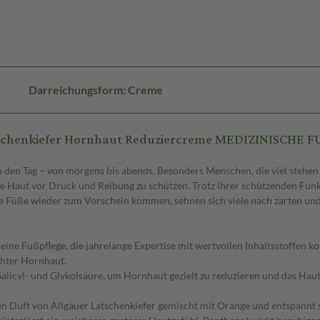
Darreichungsform: Creme
tschenkiefer Hornhaut Reduziercreme MEDIZINISCHE 
 den Tag – von morgens bis abends. Besonders Menschen, die viel stehen
die Haut vor Druck und Reibung zu schützen. Trotz ihrer schützenden Fu
e Füße wieder zum Vorschein kommen, sehnen sich viele nach zarten und
ine Fußpflege, die jahrelange Expertise mit wertvollen Inhaltsstoffen ko
chter Hornhaut.
licyl- und Glykolsäure, um Hornhaut gezielt zu reduzieren und das Hautb
n Duft von Allgäuer Latschenkiefer gemischt mit Orange und entspannt s