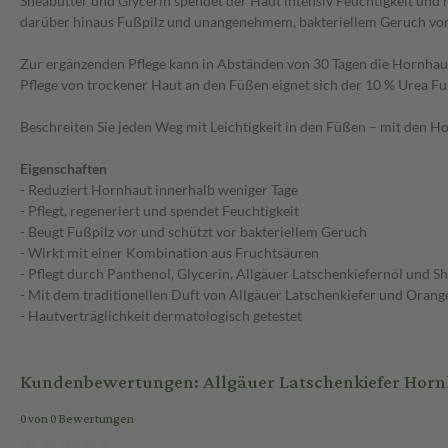
Sheabutter und Glycerin spendet der Haut intensiv Feuchtigkeit und 
darüber hinaus Fußpilz und unangenehmem, bakteriellem Geruch vor
Zur ergänzenden Pflege kann in Abständen von 30 Tagen die Hornhaut
Pflege von trockener Haut an den Füßen eignet sich der 10 % Urea
Beschreiten Sie jeden Weg mit Leichtigkeit in den Füßen – mit den 
Eigenschaften
- Reduziert Hornhaut innerhalb weniger Tage
- Pflegt, regeneriert und spendet Feuchtigkeit
- Beugt Fußpilz vor und schützt vor bakteriellem Geruch
- Wirkt mit einer Kombination aus Fruchtsäuren
- Pflegt durch Panthenol, Glycerin, Allgäuer Latschenkiefernöl und S
- Mit dem traditionellen Duft von Allgäuer Latschenkiefer und Orang
- Hautverträglichkeit dermatologisch getestet
Kundenbewertungen: Allgäuer Latschenkiefer Hor
0 von 0 Bewertungen