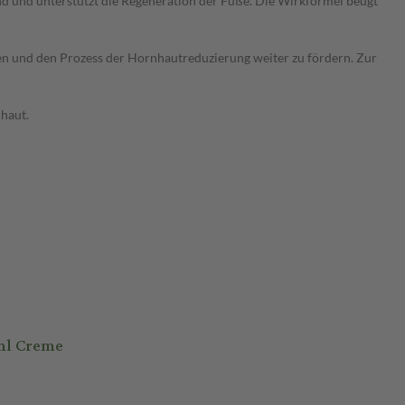
end und unterstützt die Regeneration der Füße. Die Wirkformel beugt
en und den Prozess der Hornhautreduzierung weiter zu fördern. Zur
haut.
ml Creme