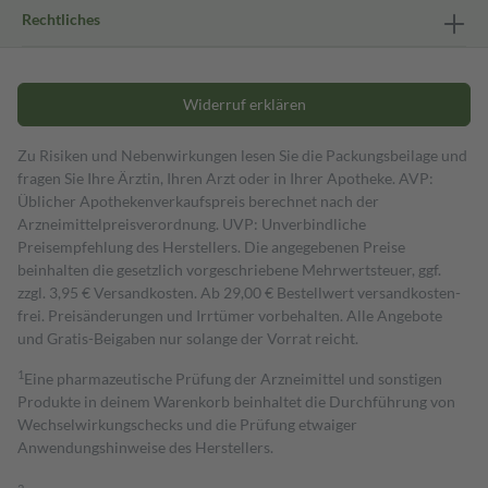
Rechtliches
Widerruf erklären
Zu Risiken und Nebenwirkungen lesen Sie die Packungsbeilage und
fragen Sie Ihre Ärztin, Ihren Arzt oder in Ihrer Apotheke. AVP:
Üblicher Apothekenverkaufspreis berechnet nach der
Arzneimittelpreisverordnung. UVP: Unverbindliche
Preisempfehlung des Herstellers. Die angegebenen Preise
beinhalten die gesetzlich vorgeschriebene Mehrwertsteuer, ggf.
zzgl. 3,95 € Versandkosten. Ab 29,00 € Bestell­wert versand­kosten­
frei. Preisänderungen und Irrtümer vorbehalten. Alle Angebote
und Gratis-Beigaben nur solange der Vorrat reicht.
1
Eine pharmazeutische Prüfung der Arzneimittel und sonstigen
Produkte in deinem Warenkorb beinhaltet die Durchführung von
Wechselwirkungschecks und die Prüfung etwaiger
Anwendungshinweise des Herstellers.