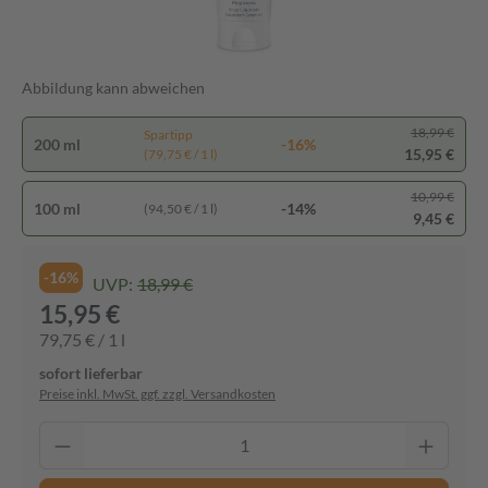
Abbildung kann abweichen
18,99 €
Spartipp
200 ml
-16%
15,95 €
(79,75 € / 1 l)
10,99 €
100 ml
-14%
(94,50 € / 1 l)
9,45 €
-16%
UVP:
18,99 €
15,95 €
79,75 € / 1 l
sofort lieferbar
Preise inkl. MwSt. ggf. zzgl. Versandkosten