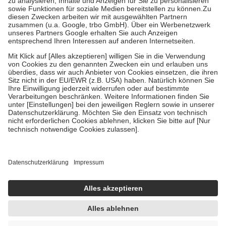
Bei Heilmitteln und häuslicher Krankenpflege beträgt die
Zuzahlung zehn Prozent der Kosten sowie zehn Euro je
Verordnung.
Um das Engagement der Versicherten für ihre eigene Gesundheit zu
stärken und die besondere Stellung der Familie zu unterstützen,
fallen
keine Zuzahlungen
an bei:
• Kindern und Jugendlichen bis zum vollendeten 18. Lebensjahr
mit Ausnahme der Fahrkosten
• Untersuchungen zur Vorsorge und Früherkennung, die von der
GKV getragen werden
• empfohlenen Schutzimpfungen
• Harn- und Blutteststreifen
Wir nutzen Trusted Shops als unabhängigen Dienstleister für die
Einholung von Bewertungen. Trusted Shops hat Maßnahmen
getroffen, um sicherzustellen, dass es sich um echte Bewertungen
handelt. Mehr Informationen findest du hier:
https://help.etrusted.com/hc/de/articles/4419944605341
Einige Bilder und Inhalte wurden unter Zuhilfenahme künstlicher
Intelligenz erstellt.