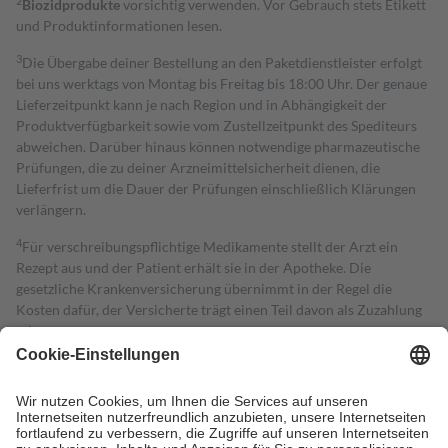
2
Biozidprodukte
vorsichtig verwenden. Vor Gebrauch stets Etikett
und Produktinformationen lesen.
3
Die Übergabe deiner Bestellung an den Paketdienstleister erfolgt
bei uns werktags von Montag bis Freitag bis 18:00 Uhr. Der genaue
Lieferzeitpunkt kann je nach Region und in Abhängigkeit der
Produktverfügbarkeit sowie vom Zustellzeitpunkt des Spediteurs
abweichen. Darüber hinaus können notwendige pharmazeutische
Prüfungen, die zu deiner Arzneimittelsicherheit dienen, die
Lieferfrist um die Dauer der Prüfungen einschließlich Klärungen
verlängern.
4
Für verschreibungspflichtige Medikamente stellt der Arzt ein
Rezept aus und der Patient erhält sie in der Apotheke. Die
gesetzliche Krankenversicherung übernimmt in der Regel die
Kosten dafür, der Versicherte trägt einen Teil davon als Zuzahlung
mit.
Grundsätzlich leisten Mitglieder Zuzahlungen in Höhe von zehn
Prozent des Abgabepreises,
mindestens
jedoch
fünf Euro
und
höchstens zehn Euro.
Es sind jedoch nie mehr als die tatsächlichen
Kosten der Leistung zu entrichten.
Diese Regeln gelten grundsätzlich auch für Online-Apotheken.