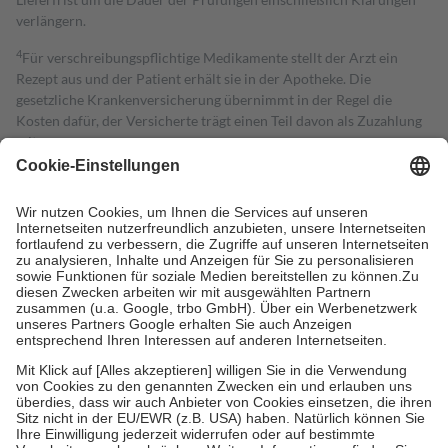
verlängern.
4
Für verschreibungspflichtige Medikamente stellt der Arzt ein
Rezept aus und der Patient erhält sie in der Apotheke. Die
gesetzliche Krankenversicherung übernimmt in der Regel die
Kosten dafür, der Versicherte trägt einen Teil davon als Zuzahlung
mit.
Grundsätzlich leisten Mitglieder Zuzahlungen in Höhe von zehn
Prozent des Abgabepreises,
mindestens
jedoch
fünf Euro
und
höchstens zehn Euro.
Es sind jedoch nie mehr als die tatsächlichen
Kosten der Leistung zu entrichten.
Diese Regeln gelten grundsätzlich auch für Online-Apotheken.
Bei Heilmitteln und häuslicher Krankenpflege beträgt die
Zuzahlung zehn Prozent der Kosten sowie zehn Euro je
Verordnung.
Um das Engagement der Versicherten für ihre eigene Gesundheit zu
stärken und die besondere Stellung der Familie zu unterstützen,
fallen
keine Zuzahlungen
an bei:
• Kindern und Jugendlichen bis zum vollendeten 18. Lebensjahr
mit Ausnahme der Fahrkosten
• Untersuchungen zur Vorsorge und Früherkennung, die von der