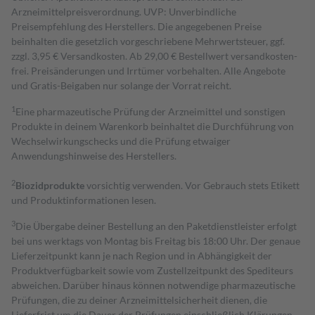
Arzneimittelpreisverordnung. UVP: Unverbindliche
Preisempfehlung des Herstellers. Die angegebenen Preise
beinhalten die gesetzlich vorgeschriebene Mehrwertsteuer, ggf.
zzgl. 3,95 € Versandkosten. Ab 29,00 € Bestell­wert versand­kosten­
frei. Preisänderungen und Irrtümer vorbehalten. Alle Angebote
und Gratis-Beigaben nur solange der Vorrat reicht.
1
Eine pharmazeutische Prüfung der Arzneimittel und sonstigen
Produkte in deinem Warenkorb beinhaltet die Durchführung von
Wechselwirkungschecks und die Prüfung etwaiger
Anwendungshinweise des Herstellers.
2
Biozidprodukte
vorsichtig verwenden. Vor Gebrauch stets Etikett
und Produktinformationen lesen.
3
Die Übergabe deiner Bestellung an den Paketdienstleister erfolgt
bei uns werktags von Montag bis Freitag bis 18:00 Uhr. Der genaue
Lieferzeitpunkt kann je nach Region und in Abhängigkeit der
Produktverfügbarkeit sowie vom Zustellzeitpunkt des Spediteurs
abweichen. Darüber hinaus können notwendige pharmazeutische
Prüfungen, die zu deiner Arzneimittelsicherheit dienen, die
Lieferfrist um die Dauer der Prüfungen einschließlich Klärungen