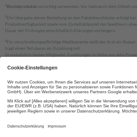
2
Biozidprodukte
vorsichtig verwenden. Vor Gebrauch stets Etikett u
3
Die Übergabe deiner Bestellung an den Paketdienstleister erfolgt bei
Produktverfügbarkeit sowie vom Zustellzeitpunkt des Spediteurs abwe
Dauer der Prüfungen einschließlich Klärungen verlängern.
4
Für verschreibungspflichtige Medikamente stellt der Arzt ein Rezept 
trägt einen Teil davon als Zuzahlung mit.
Grundsätzlich leisten Mitglieder Zuzahlungen in Höhe von zehn Proz
zu entrichten.
Diese Regeln gelten grundsätzlich auch für Online-Apotheken.
Bei Heilmitteln und häuslicher Krankenpflege beträgt die Zuzahlung 
Um das Engagement der Versicherten für ihre eigene Gesundheit zu stä
• Kindern und Jugendlichen bis zum vollendeten 18. Lebensjahr mit
• Untersuchungen zur Vorsorge und Früherkennung, die von der GKV
• empfohlenen Schutzimpfungen
• Harn- und Blutteststreifen
Wir nutzen Trusted Shops als unabhängigen Dienstleister für die Ein
Informationen findest du hier: https://help.etrusted.com/hc/de/arti
Einige Bilder und Inhalte wurden unter Zuhilfenahme künstlicher Intell