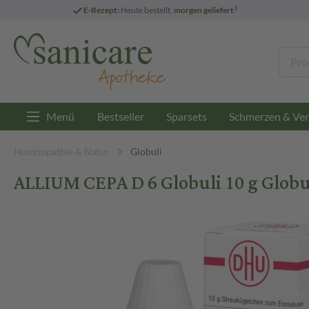
3
E-Rezept:
Heute bestellt,
morgen geliefert
Menü
Bestseller
Sparsets
Schmerzen & Ver
Homöopathie & Natur
Globuli
ALLIUM CEPA D 6 Globuli 10 g Globu