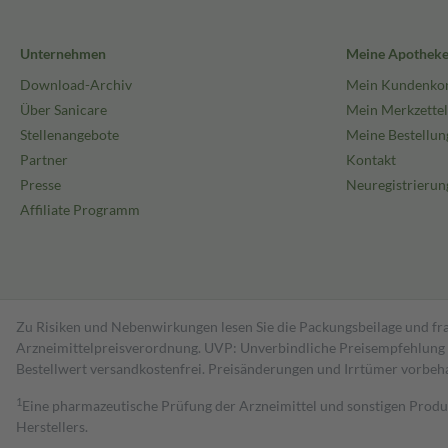
Unternehmen
Meine Apothek
Download-Archiv
Mein Kundenko
Über Sanicare
Mein Merkzettel
Stellenangebote
Meine Bestellun
Partner
Kontakt
Presse
Neuregistrierun
Affiliate Programm
Zu Risiken und Nebenwirkungen lesen Sie die Packungsbeilage und fra
Arzneimittelpreisverordnung. UVP: Unverbindliche Preisempfehlung de
Bestell­wert versand­kosten­frei. Preisänderungen und Irrtümer vorbeh
1
Eine pharmazeutische Prüfung der Arzneimittel und sonstigen Pro
Herstellers.