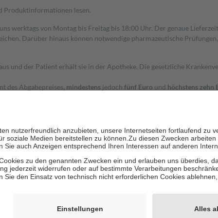
nd Produktinformationen lesen.
 uns werktags von Montag bis Freitag bis 18:00 Uhr. Der genaue Lieferze
ichen. Darüber hinaus können notwendige pharmazeutische Prüfungen, die
aus und der Patient erhält sie in der Apotheke. Die gesetzliche Krankenv
ent des Abgabepreises,
mindestens
jedoch
fünf Euro
und
höchstens zehn 
zehn Prozent der Kosten sowie zehn Euro je Verordnung.
rken und die besondere Stellung der Familie zu unterstützen, fallen
kein
 Ausnahme der Fahrkosten
 getragen werden
holung von Bewertungen. Trusted Shops hat Maßnahmen getroffen, um sic
cles/4419944605341
igenz erstellt.