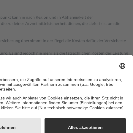
itpunkt kann je nach Region und in Abhängigkeit der
 zu deiner Arzneimittelsicherheit dienen, die Lieferfrist um die
ersicherung übernimmt in der Regel die Kosten dafür, der Versicherte
Euro.
Es sind jedoch nie mehr als die tatsächlichen Kosten der Leistung
e Zuzahlungen
an bei:
herzustellen, dass es sich um echte Bewertungen handelt. Mehr