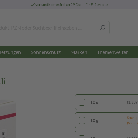
versandkostenfrei
ab 29 € und für E-Rezepte
letzungen
Sonnenschutz
Marken
Themenwelten
li
10 g
(1.339,
Sparti
10 g
(925,00