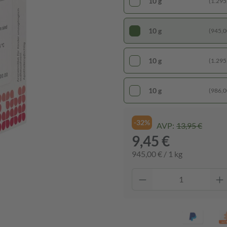
10 g
(1.295,
10 g
(945,00
10 g
(1.295,
10 g
(986,00
-32%
AVP:
13,95 €
9,45 €
945,00 € / 1 kg