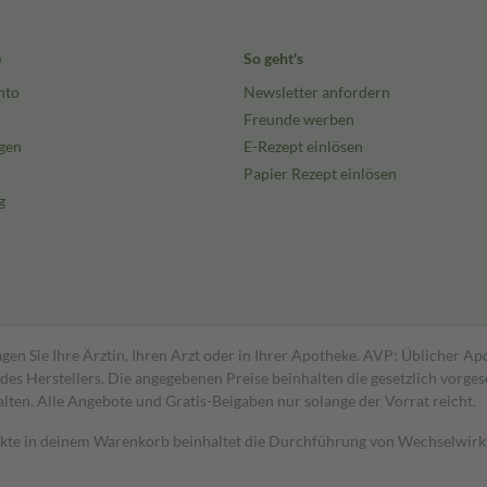
e
So geht's
nto
Newsletter anfordern
Freunde werben
gen
E-Rezept einlösen
Papier Rezept einlösen
g
gen Sie Ihre Ärztin, Ihren Arzt oder in Ihrer Apotheke. AVP: Üblicher A
s Herstellers. Die angegebenen Preise beinhalten die gesetzlich vorgesc
alten. Alle Angebote und Gratis-Beigaben nur solange der Vorrat reicht.
dukte in deinem Warenkorb beinhaltet die Durchführung von Wechselwir