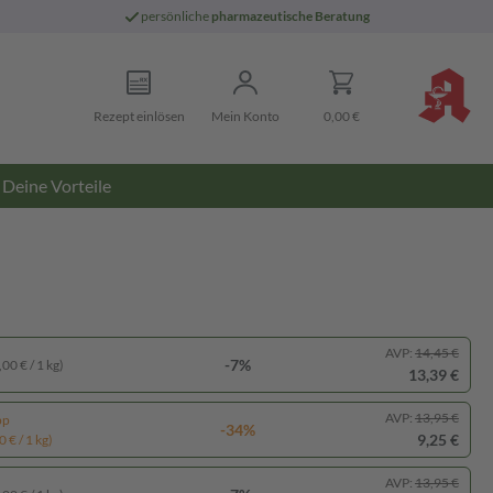
persönliche
pharmazeutische Beratung
Rezept einlösen
Mein Konto
0,00 €
Deine Vorteile
AVP:
14,45 €
-7%
00 € / 1 kg)
13,39 €
AVP:
13,95 €
pp
-34%
9,25 €
 € / 1 kg)
AVP:
13,95 €