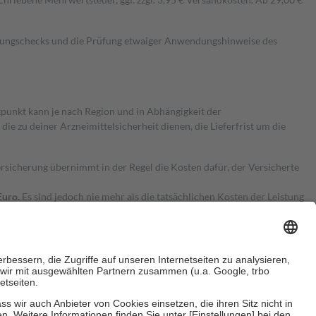
kungschecks und die Prüfung etwaiger Anwendungshinweise des
itpunkt kann je nach Region und in Abhängigkeit der
 zu deiner Arzneimittelsicherheit dienen, die Lieferfrist um die
ersicherung übernimmt in der Regel die Kosten dafür, der Versicherte
Euro.
Es sind jedoch nie mehr als die tatsächlichen Kosten der Leistung
e Zuzahlungen
an bei: