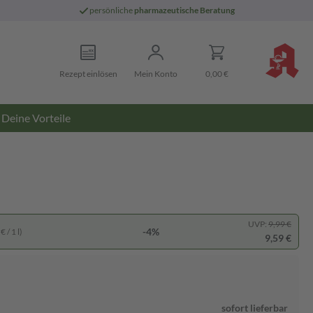
persönliche
pharmazeutische Beratung
Rezept einlösen
Mein Konto
0,00 €
Deine Vorteile
UVP:
9,99 €
-4%
 / 1 l)
9,59 €
sofort lieferbar