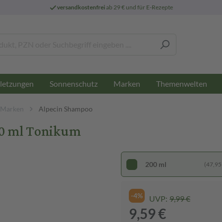
versandkostenfrei
ab 29 € und für E-Rezepte
letzungen
Sonnenschutz
Marken
Themenwelten
 Marken
Alpecin Shampoo
0 ml Tonikum
200 ml
(47,95 €
-4%
UVP:
9,99 €
9,59 €