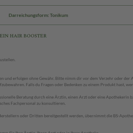
Darreichungsform: Tonikum
FFEIN HAIR BOOSTER
ustellen.
 und erfolgen ohne Gewähr. Bitte nimm dir vor dem Verzehr oder der An
fzubewahren. Falls du Fragen oder Bedenken zu einem Produkt hast, wende
essionelle Beratung durch eine Ärztin, einen Arzt oder eine Apothekerin
sches Fachpersonal zu konsultieren.
n Herstellern oder Dritten bereitgestellt werden, übernimmt die BS-Apot
en Sie Ihre Ärztin, Ihren Arzt oder in Ihrer Apotheke.