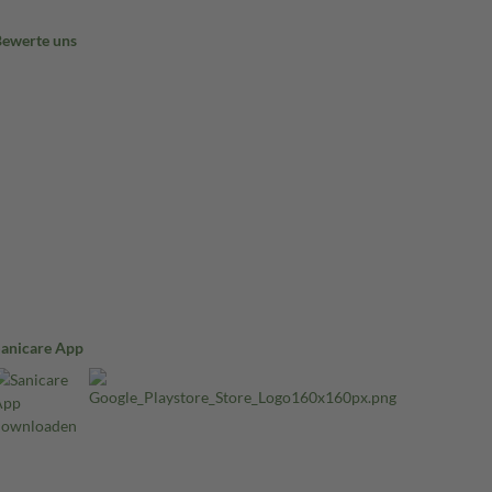
Bewerte uns
Sanicare App