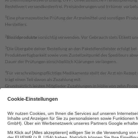
Bestell­wert versand­kosten­frei. Preisänderungen und Irrtümer vorbeh
1
Eine pharmazeutische Prüfung der Arzneimittel und sonstigen Pro
Herstellers.
2
Biozidprodukte
vorsichtig verwenden. Vor Gebrauch stets Etikett u
3
Die Übergabe deiner Bestellung an den Paketdienstleister erfolgt bei
Produktverfügbarkeit sowie vom Zustellzeitpunkt des Spediteurs abwe
Dauer der Prüfungen einschließlich Klärungen verlängern.
4
Für verschreibungspflichtige Medikamente stellt der Arzt ein Rezept 
trägt einen Teil davon als Zuzahlung mit.
Grundsätzlich leisten Mitglieder Zuzahlungen in Höhe von zehn Proz
zu entrichten.
Diese Regeln gelten grundsätzlich auch für Online-Apotheken.
Bei Heilmitteln und häuslicher Krankenpflege beträgt die Zuzahlung 
Um das Engagement der Versicherten für ihre eigene Gesundheit zu stä
• Kindern und Jugendlichen bis zum vollendeten 18. Lebensjahr mit
• Untersuchungen zur Vorsorge und Früherkennung, die von der GKV
• empfohlenen Schutzimpfungen
• Harn- und Blutteststreifen