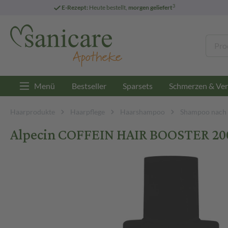
3
E-Rezept:
Heute bestellt,
morgen geliefert
Menü
Bestseller
Sparsets
Schmerzen & Ver
Haarprodukte
Haarpflege
Haarshampoo
Shampoo nach
Alpecin COFFEIN HAIR BOOSTER 20