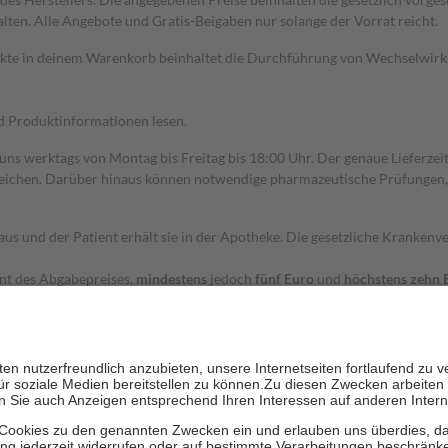
alten. Alle Angebote und Gratis-Beigaben nur solange der Vorrat reicht.
dukte in deinem Warenkorb beinhaltet die Durchführung von Wechselwir
nd Produktinformationen lesen.
 uns werktags von Montag bis Freitag bis 18:00 Uhr. Der genaue Lieferze
ichen. Darüber hinaus können notwendige pharmazeutische Prüfungen, die
aus und der Patient erhält sie in der Apotheke. Die gesetzliche Krankenv
ent des Abgabepreises,
mindestens
jedoch
fünf Euro
und
höchstens zehn 
zehn Prozent der Kosten sowie zehn Euro je Verordnung.
rken und die besondere Stellung der Familie zu unterstützen, fallen
kein
 Ausnahme der Fahrkosten
 getragen werden