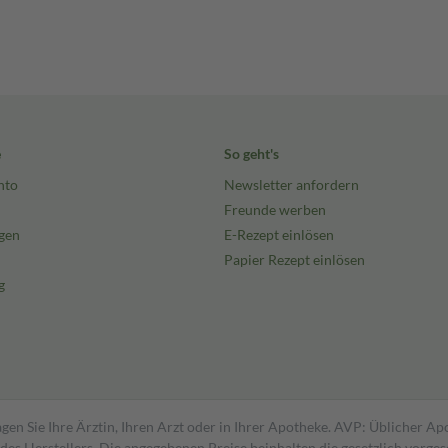
e
So geht's
nto
Newsletter anfordern
Freunde werben
gen
E-Rezept einlösen
Papier Rezept einlösen
g
gen Sie Ihre Ärztin, Ihren Arzt oder in Ihrer Apotheke. AVP: Üblicher A
s Herstellers. Die angegebenen Preise beinhalten die gesetzlich vorgesc