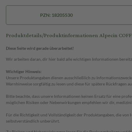
PZN: 18205530
Produktdetails/Produktinformationen Alpecin CO
Diese Seite wird gerade überarbeitet!
Wir arbeiten daran, dir hier bald alle wichtigen Informationen bereitz
Wichtiger Hinweis:
Unsere Produktangaben dienen ausschließlich zu Informationszwecken
Warnhinweise sorgfältig zu lesen und diese für spätere Rückfragen au
Bitte beachte, dass unsere Informationen keinen Ersatz für eine prof
möglichen Risiken oder Nebenwirkungen empfehlen wir dir, medizini
Für die Richtigkeit und Vollständigkeit der Produktangaben, die vo
selbstverständlich unberührt.
Zu Risiken und Nebenwirkungen lesen Sie die Packungsbeilage und frag