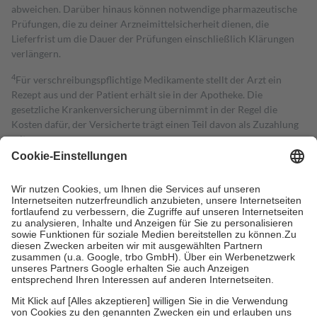
abweichen. Darüber hinaus können notwendige pharmazeutische
Prüfungen, die zu deiner Arzneimittelsicherheit dienen, die
Lieferfrist um die Dauer der Prüfungen einschließlich Klärungen
verlängern.
4
Für verschreibungspflichtige Medikamente stellt der Arzt ein
Rezept aus und der Patient erhält sie in der Apotheke. Die
gesetzliche Krankenversicherung übernimmt in der Regel die
Kosten dafür, der Versicherte trägt einen Teil davon als Zuzahlung
mit.
Grundsätzlich leisten Mitglieder Zuzahlungen in Höhe von zehn
Prozent des Abgabepreises,
mindestens
jedoch
fünf Euro
und
höchstens zehn Euro.
Es sind jedoch nie mehr als die tatsächlichen
Kosten der Leistung zu entrichten.
Diese Regeln gelten grundsätzlich auch für Online-Apotheken.
Bei Heilmitteln und häuslicher Krankenpflege beträgt die
Zuzahlung zehn Prozent der Kosten sowie zehn Euro je
Verordnung.
Um das Engagement der Versicherten für ihre eigene Gesundheit zu
stärken und die besondere Stellung der Familie zu unterstützen,
fallen
keine Zuzahlungen
an bei: