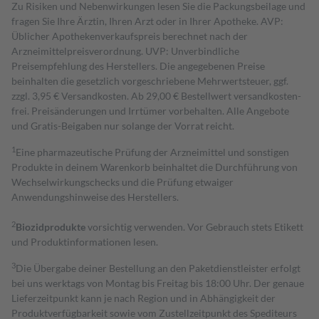
Zu Risiken und Nebenwirkungen lesen Sie die Packungsbeilage und
fragen Sie Ihre Ärztin, Ihren Arzt oder in Ihrer Apotheke. AVP:
Üblicher Apothekenverkaufspreis berechnet nach der
Arzneimittelpreisverordnung. UVP: Unverbindliche
Preisempfehlung des Herstellers. Die angegebenen Preise
beinhalten die gesetzlich vorgeschriebene Mehrwertsteuer, ggf.
zzgl. 3,95 € Versandkosten. Ab 29,00 € Bestell­wert versand­kosten­
frei. Preisänderungen und Irrtümer vorbehalten. Alle Angebote
und Gratis-Beigaben nur solange der Vorrat reicht.
1
Eine pharmazeutische Prüfung der Arzneimittel und sonstigen
Produkte in deinem Warenkorb beinhaltet die Durchführung von
Wechselwirkungschecks und die Prüfung etwaiger
Anwendungshinweise des Herstellers.
2
Biozidprodukte
vorsichtig verwenden. Vor Gebrauch stets Etikett
und Produktinformationen lesen.
3
Die Übergabe deiner Bestellung an den Paketdienstleister erfolgt
bei uns werktags von Montag bis Freitag bis 18:00 Uhr. Der genaue
Lieferzeitpunkt kann je nach Region und in Abhängigkeit der
Produktverfügbarkeit sowie vom Zustellzeitpunkt des Spediteurs